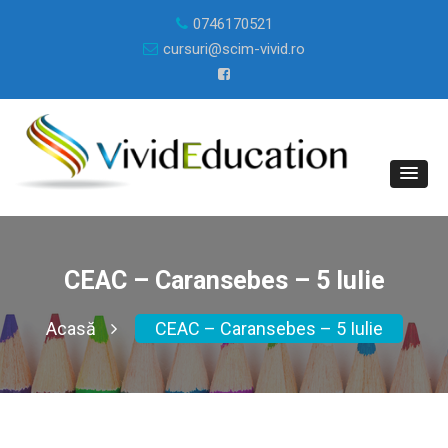
0746170521
cursuri@scim-vivid.ro
CEAC – Caransebes – 5 Iulie
Acasă
CEAC – Caransebes – 5 Iulie