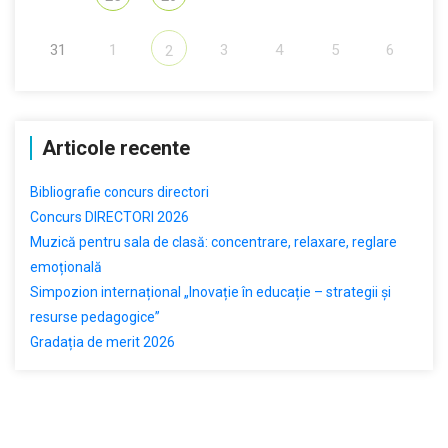
31
1
3
4
5
6
2
Articole recente
Bibliografie concurs directori
Concurs DIRECTORI 2026
Muzică pentru sala de clasă: concentrare, relaxare, reglare
emoțională
Simpozion internațional „Inovație în educație – strategii și
resurse pedagogice”
Gradația de merit 2026