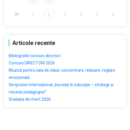
31
1
3
4
5
6
2
Articole recente
Bibliografie concurs directori
Concurs DIRECTORI 2026
Muzică pentru sala de clasă: concentrare, relaxare, reglare
emoțională
Simpozion internațional „Inovație în educație – strategii și
resurse pedagogice”
Gradația de merit 2026