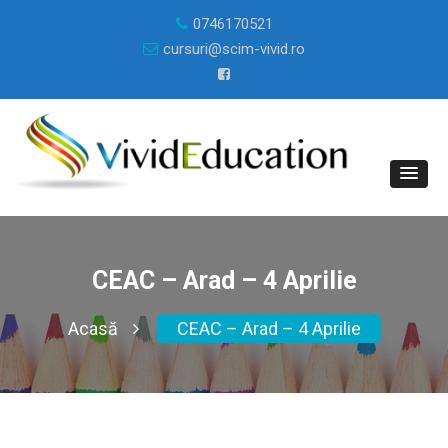
0746170521
cursuri@scim-vivid.ro
CEAC – Arad – 4 Aprilie
Acasă
CEAC – Arad – 4 Aprilie