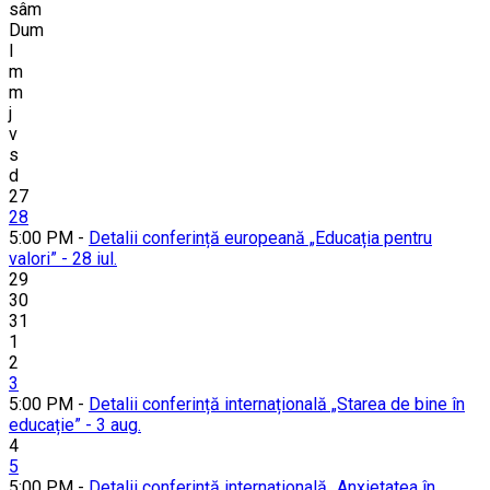
sâm
Dum
l
m
m
j
v
s
d
27
28
5:00 PM -
Detalii conferință europeană „Educația pentru
valori” - 28 iul.
29
30
31
1
2
3
5:00 PM -
Detalii conferință internațională „Starea de bine în
educație” - 3 aug.
4
5
5:00 PM -
Detalii conferință internațională „Anxietatea în