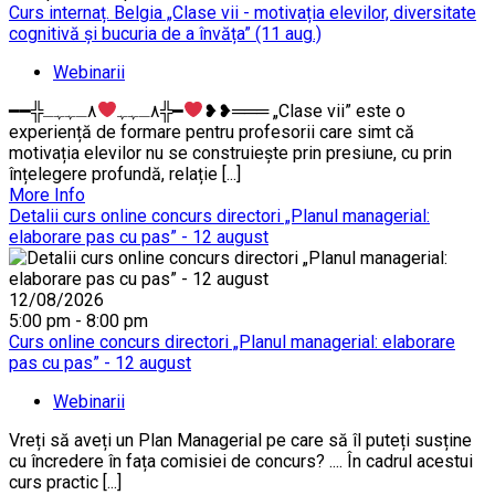
Curs internaț. Belgia „Clase vii - motivația elevilor, diversitate
cognitivă și bucuria de a învăța” (11 aug.)
Webinarii
━━╬٨ـﮩﮩ
٨ـﮩﮩـ╬━
❥❥═══ „Clase vii” este o
experiență de formare pentru profesorii care simt că
motivația elevilor nu se construiește prin presiune, cu prin
înțelegere profundă, relație [...]
More Info
Detalii curs online concurs directori „Planul managerial:
elaborare pas cu pas” - 12 august
12/08/2026
5:00 pm - 8:00 pm
Curs online concurs directori „Planul managerial: elaborare
pas cu pas” - 12 august
Webinarii
Vreți să aveți un Plan Managerial pe care să îl puteți susține
cu încredere în fața comisiei de concurs? .... În cadrul acestui
curs practic [...]