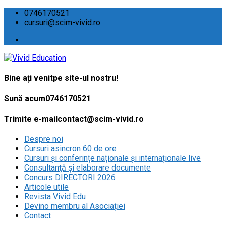
0746170521
cursuri@scim-vivid.ro
Bine ați venit
pe site-ul nostru!
Sună acum
0746170521
Trimite e-mail
contact@scim-vivid.ro
Despre noi
Cursuri asincron 60 de ore
Cursuri și conferințe naționale și internaționale live
Consultanţă și elaborare documente
Concurs DIRECTORI 2026
Articole utile
Revista Vivid Edu
Devino membru al Asociației
Contact