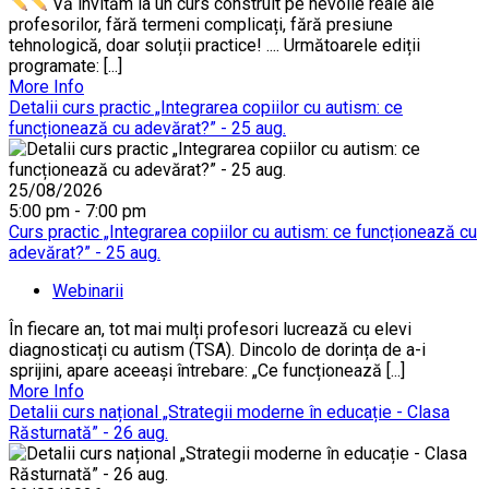
Vă invităm la un curs construit pe nevoile reale ale
profesorilor, fără termeni complicați, fără presiune
tehnologică, doar soluții practice! .... Următoarele ediții
programate: [...]
More Info
Detalii curs practic „Integrarea copiilor cu autism: ce
funcționează cu adevărat?” - 25 aug.
25/08/2026
5:00 pm - 7:00 pm
Curs practic „Integrarea copiilor cu autism: ce funcționează cu
adevărat?” - 25 aug.
Webinarii
În fiecare an, tot mai mulți profesori lucrează cu elevi
diagnosticați cu autism (TSA). Dincolo de dorința de a-i
sprijini, apare aceeași întrebare: „Ce funcționează [...]
More Info
Detalii curs național „Strategii moderne în educație - Clasa
Răsturnată” - 26 aug.