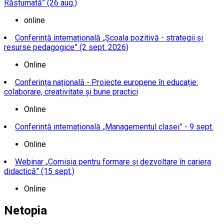
Răsturnată” (26 aug.)
online
Conferință internațională „Școala pozitivă - strategii și
resurse pedagogice” (2 sept. 2026)
Online
Conferința națională - Proiecte europene în educație:
colaborare, creativitate și bune practici
Online
Conferință internațională „Managementul clasei” - 9 sept.
Online
Webinar „Comisia pentru formare și dezvoltare în cariera
didactică” (15 sept.)
Online
Netopia