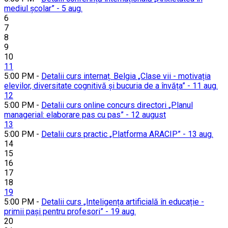
mediul școlar” - 5 aug.
6
7
8
9
10
11
5:00 PM -
Detalii curs internaț. Belgia „Clase vii - motivația
elevilor, diversitate cognitivă și bucuria de a învăța” - 11 aug.
12
5:00 PM -
Detalii curs online concurs directori „Planul
managerial: elaborare pas cu pas” - 12 august
13
5:00 PM -
Detalii curs practic „Platforma ARACIP” - 13 aug.
14
15
16
17
18
19
5:00 PM -
Detalii curs „Inteligența artificială în educație -
primii pași pentru profesori” - 19 aug.
20