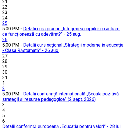
21
22
23
24
25
5:00 PM -
Detalii curs practic „Integrarea copiilor cu autism:
ce funcționează cu adevărat?” - 25 aug.
26
5:00 PM -
Detalii curs național „Strategii moderne în educație
- Clasa Răsturnată” - 26 aug.
27
28
29
30
31
1
2
5:00 PM -
Detalii conferință internațională „Școala pozitivă -
strategii și resurse pedagogice” (2 sept. 2026)
3
4
5
6
Detalii conferință europeană „Educația pentru valori” - 28 iul.