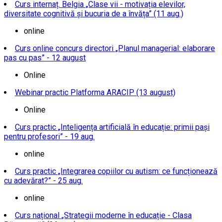
Curs internaț. Belgia „Clase vii - motivația elevilor,
diversitate cognitivă și bucuria de a învăța” (11 aug.)
online
Curs online concurs directori „Planul managerial: elaborare
pas cu pas” - 12 august
Online
Webinar practic Platforma ARACIP (13 august)
Online
Curs practic „Inteligența artificială în educație: primii pași
pentru profesori” - 19 aug.
online
Curs practic „Integrarea copiilor cu autism: ce funcționează
cu adevărat?” - 25 aug.
online
Curs național „Strategii moderne în educație - Clasa