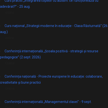
Curs practic „Integrarea copiilor cu autism: ce funcționează cu
adevărat?” - 25 aug.
online
Curs național „Strategii moderne în educație - Clasa Răsturnată” (26
aug.)
online
Conferință internațională „Școala pozitivă - strategii și resurse
pedagogice” (2 sept. 2026)
Online
Conferința națională - Proiecte europene în educație: colaborare,
creativitate și bune practici
Online
Conferință internațională „Managementul clasei” - 9 sept.
Online