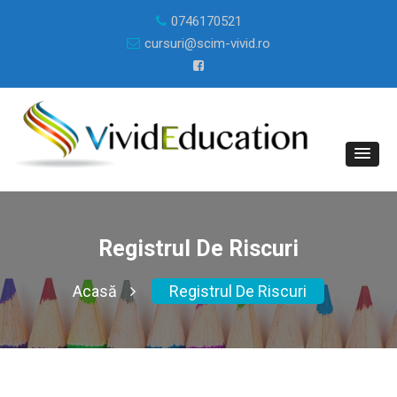
0746170521
cursuri@scim-vivid.ro
Registrul De Riscuri
Acasă
Registrul De Riscuri