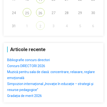
24
27
28
29
30
25
26
31
1
3
4
5
6
2
Articole recente
Bibliografie concurs directori
Concurs DIRECTORI 2026
Muzică pentru sala de clasă: concentrare, relaxare, reglare
emoțională
Simpozion internațional „Inovație în educație – strategii și
resurse pedagogice”
Gradația de merit 2026