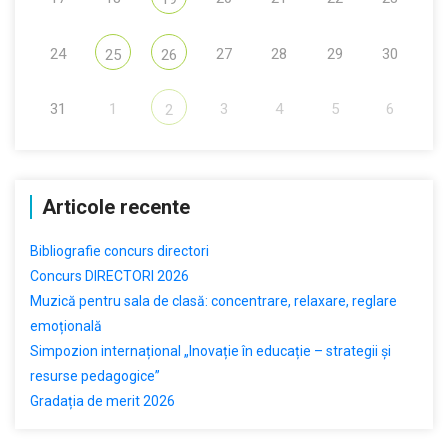
24
27
28
29
30
25
26
31
1
3
4
5
6
2
Articole recente
Bibliografie concurs directori
Concurs DIRECTORI 2026
Muzică pentru sala de clasă: concentrare, relaxare, reglare
emoțională
Simpozion internațional „Inovație în educație – strategii și
resurse pedagogice”
Gradația de merit 2026