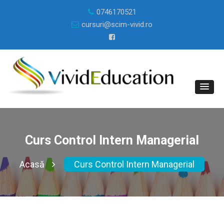
0746170521
cursuri@scim-vivid.ro
Curs Control Intern Managerial
Acasă
Curs Control Intern Managerial