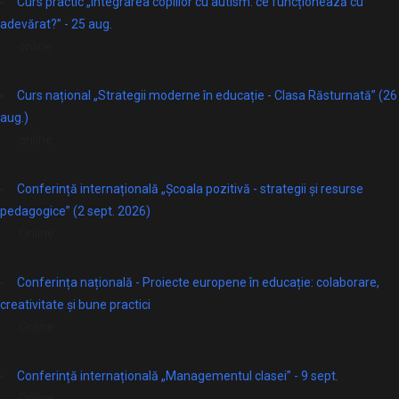
Curs practic „Integrarea copiilor cu autism: ce funcționează cu
adevărat?” - 25 aug.
online
Curs național „Strategii moderne în educație - Clasa Răsturnată” (26
aug.)
online
Conferință internațională „Școala pozitivă - strategii și resurse
pedagogice” (2 sept. 2026)
Online
Conferința națională - Proiecte europene în educație: colaborare,
creativitate și bune practici
Online
Conferință internațională „Managementul clasei” - 9 sept.
Online