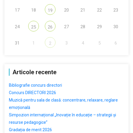
17
18
20
21
22
23
19
24
27
28
29
30
25
26
31
1
3
4
5
6
2
Articole recente
Bibliografie concurs directori
Concurs DIRECTORI 2026
Muzică pentru sala de clasă: concentrare, relaxare, reglare
emoțională
Simpozion internațional „Inovație în educație – strategii și
resurse pedagogice”
Gradația de merit 2026