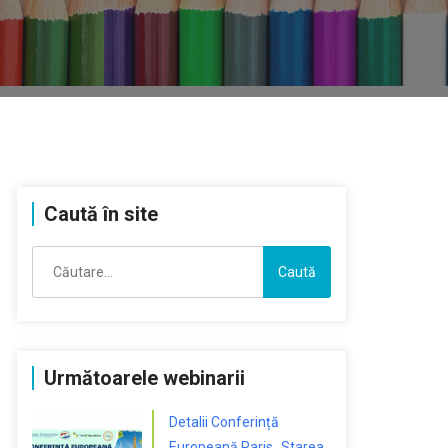
Caută în site
Caută
după:
Următoarele webinarii
Detalii Conferință
Europeană Paris „Starea