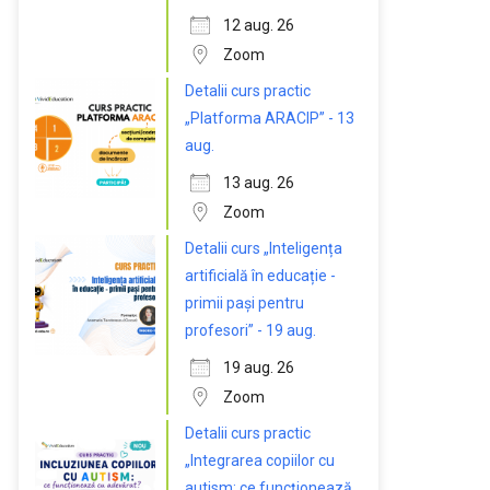
12 aug. 26
Zoom
Detalii curs practic
„Platforma ARACIP” - 13
aug.
13 aug. 26
Zoom
Detalii curs „Inteligența
artificială în educație -
primii pași pentru
profesori” - 19 aug.
19 aug. 26
Zoom
Detalii curs practic
„Integrarea copiilor cu
autism: ce funcționează