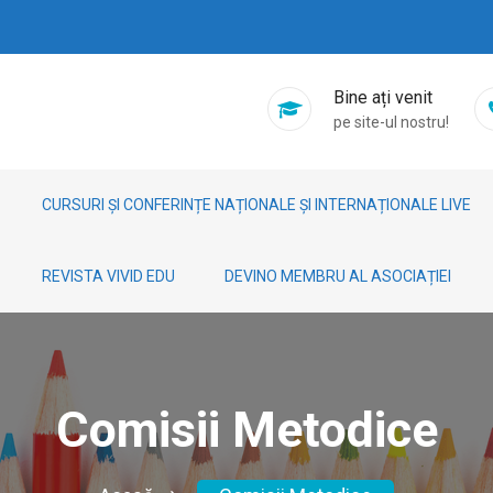
Bine ați venit
pe site-ul nostru!
CURSURI ȘI CONFERINȚE NAȚIONALE ȘI INTERNAȚIONALE LIVE
REVISTA VIVID EDU
DEVINO MEMBRU AL ASOCIAȚIEI
Comisii Metodice