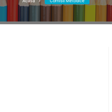
Acasă
Comisii Metodice