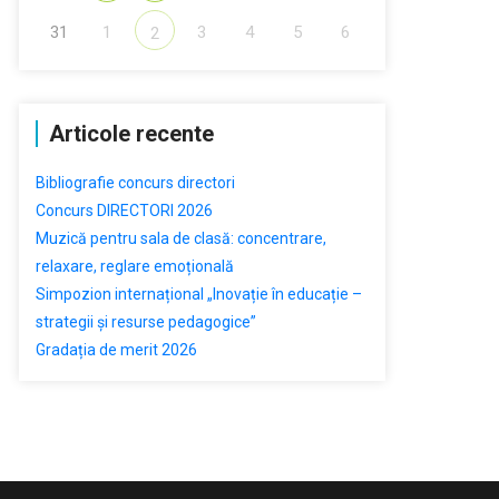
31
1
3
4
5
6
2
Articole recente
Bibliografie concurs directori
Concurs DIRECTORI 2026
Muzică pentru sala de clasă: concentrare,
relaxare, reglare emoțională
Simpozion internațional „Inovație în educație –
strategii și resurse pedagogice”
Gradația de merit 2026