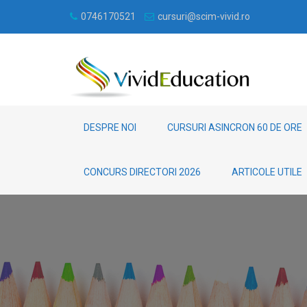
0746170521
cursuri@scim-vivid.ro
DESPRE NOI
CURSURI ASINCRON 60 DE ORE
CONCURS DIRECTORI 2026
ARTICOLE UTILE