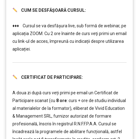
CUM SE DESFĂȘOARĂ CURSUL:
………
♦♦♦ Cursul se va desfășura live, sub formă de webinar, pe
aplicația ZOOM. Cu 2 ore înainte de curs veţi primi un email
cu link-ul de acces, împreună cu indicații despre utilizarea
aplicației.
CERTIFICAT DE PARTICIPARE:
………
………
A doua zi după curs veți primi pe email un Certificat de
Participare scanat (cu
8 ore
: curs + ore de studiu individual
al materialelor de la formator), eliberat de Vivid Education
& Management SRL, furnizor autorizat de formare
profesională, înscris în registrul R.N.F.F.P.A.A. Cursul se
încadrează la programele de abilitare funcțională, astfel