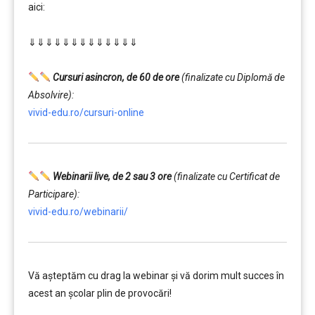
aici:
………
⇓⇓⇓⇓⇓⇓⇓⇓⇓⇓⇓⇓⇓
…………..
………
Cursuri asincron, de 60 de ore
(finalizate cu Diplomă de
Absolvire):
vivid-edu.ro/cursuri-online
Webinarii live, de 2 sau 3 ore
(finalizate cu Certificat de
Participare):
vivid-edu.ro/webinarii/
Vă aşteptăm cu drag la webinar şi vă dorim mult succes în
acest an şcolar plin de provocări!
………