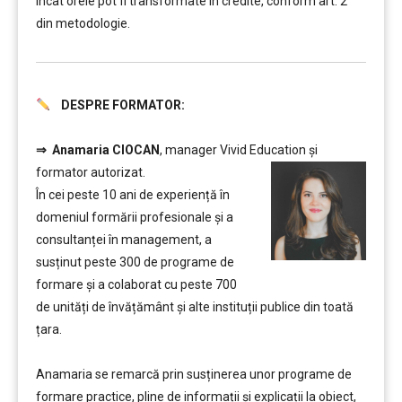
încât orele pot fi transformate în credite, conform art. 2
din metodologie.
DESPRE FORMATOR:
………
⇒
Anamaria CIOCAN
, manager Vivid Education și
formator autorizat.
În cei peste 10 ani de experiență în
domeniul formării profesionale și a
consultanței în management, a
susținut peste 300 de programe de
formare și a colaborat cu peste 700
de unități de învățământ şi alte instituții publice din toată
țara.
………
Anamaria se remarcă prin susținerea unor programe de
formare practice, pline de informații și explicații la obiect,