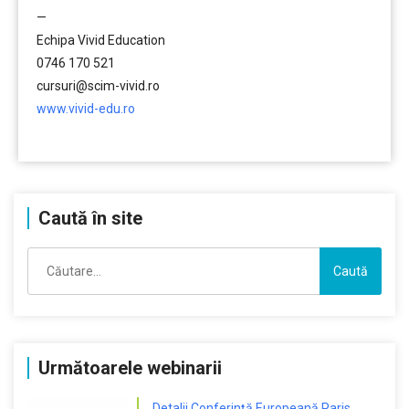
—
Echipa Vivid Education
0746 170 521
cursuri@scim-vivid.ro
www.vivid-edu.ro
………
Caută în site
Caută
după:
Următoarele webinarii
Detalii Conferință Europeană Paris