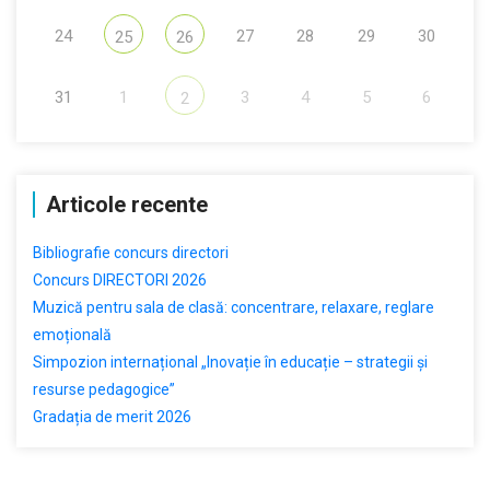
24
27
28
29
30
25
26
31
1
3
4
5
6
2
Articole recente
Bibliografie concurs directori
Concurs DIRECTORI 2026
Muzică pentru sala de clasă: concentrare, relaxare, reglare
emoțională
Simpozion internațional „Inovație în educație – strategii și
resurse pedagogice”
Gradația de merit 2026