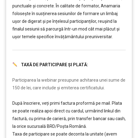
punctuale și concrete. În calitate de formator, Anamaria
folosește în susținerea sesiunilor de formare un limbaj
ușor de digerat și pe înțelesul participanților, reușind la
finalul sesiunii să parcurgă într-un mod cât mai plăcut și
ușor temele specifice învățământului preuniversitar.
TAXĂ DE PARTICIPARE ȘI PLATĂ:
………
Participarea la webinar presupune achitarea unei sume de
150 de lei, care include şi emiterea certificatului.
După înscriere, veți primi factura proformă pe mail. Plata
se poate realiza apoi direct cu cardul, urmârind linkul din
factură, cu prima de carieră, prin transfer bancar sau cash,
la orice sucursală BRD/Poșta Română.
Taxa de participare se poate deconta la unitate (avem