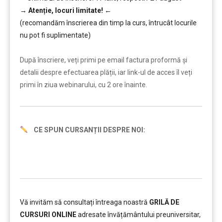
→
Atenție, lo
curi limitate!
←
(recomandăm înscrierea din timp la curs, întrucât locurile
nu pot fi suplimentate)
………
După înscriere, veți primi pe email factura proformă și
detalii despre efectuarea plății, iar link-ul de acces îl veți
primi în ziua webinarului, cu 2 ore înainte.
CE SPUN CURSANȚII DESPRE NOI:
Vă invităm să consultați întreaga noastră
GRILĂ DE
CURSURI ONLINE
adresate învățământului preuniversitar,