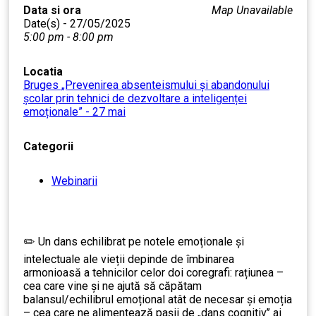
Data si ora
Map Unavailable
Date(s) - 27/05/2025
5:00 pm - 8:00 pm
Locatia
Bruges „Prevenirea absenteismului și abandonului
școlar prin tehnici de dezvoltare a inteligenței
emoționale” - 27 mai
Categorii
Webinarii
✏️ Un dans echilibrat pe notele emoționale și
intelectuale ale vieții depinde de îmbinarea
armonioasă a tehnicilor celor doi coregrafi: rațiunea –
cea care vine și ne ajută să căpătam
balansul/echilibrul emoțional atât de necesar și emoția
– cea care ne alimentează pașii de „dans cognitiv’’ ai