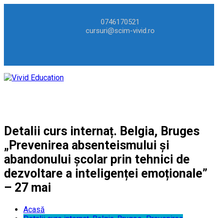
0746170521
cursuri@scim-vivid.ro
Detalii curs internaț. Belgia, Bruges
„Prevenirea absenteismului și
abandonului școlar prin tehnici de
dezvoltare a inteligenței emoționale”
– 27 mai
Acasă