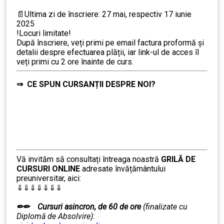
📄Ultima zi de înscriere: 27 mai, respectiv 17 iunie
2025
!Locuri limitate!
După înscriere, veți primi pe email factura proformă și
detalii despre efectuarea plății, iar link-ul de acces îl
veți primi cu 2 ore înainte de curs.
⇒
CE SPUN CURSANȚII DESPRE NOI?
……….
Vă invităm să consultați întreaga noastră
GRILĂ DE
CURSURI ONLINE
adresate învățământului
preuniversitar, aici:
⇓⇓⇓⇓⇓⇓⇓
……….
✏✏
Cursuri asincron, de 60 de ore
(finalizate cu
Diplomă de Absolvire):