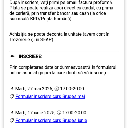
După înscriere, veți primi pe email factura proformă.
Plata se poate realiza apoi direct cu cardul, cu prima
de carieră, prin transfer bancar sau cash (la orice
sucursală BRD/Poșta Română).
……….
Achiziția se poate deconta la unitate (avem cont în
Trezorerie și în SEAP).
✏ ÎNSCRIERE:
………
Prin completarea datelor dumneavoastră în formularul
online asociat grupei la care doriți să vă înscrieți:
…
📌 Marți, 27 mai 2025, 🕠 17:00-20:00
📋
Formular înscriere curs Bruges mai
📌 Marți, 17 iunie 2025, 🕠 17:00-20:00
📋
Formular înscriere curs Bruges iunie