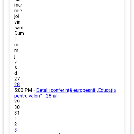
mar
mie
joi
vin
sâm
Dum
l
m
m
j
v
s
d
27
28
5:00 PM -
Detalii conferință europeană „Educația
pentru valori” - 28 iul.
29
30
31
1
2
3