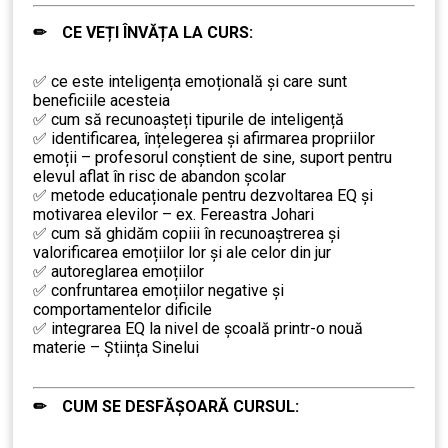
✏ CE VEȚI ÎNVĂȚA LA CURS:
…
✅
ce este inteligența emoțională și care sunt
beneficiile acesteia
✅
cum să recunoașteți tipurile de inteligență
✅
identificarea, înțelegerea și afirmarea propriilor
emoții – profesorul conștient de sine, suport pentru
elevul aflat în risc de abandon școlar
✅
metode educaționale pentru dezvoltarea EQ și
motivarea elevilor – ex. Fereastra Johari
✅
cum să ghidăm copiii în recunoaștrerea și
valorificarea emoțiilor lor și ale celor din jur
✅
autoreglarea emoțiilor
✅
confruntarea emoțiilor negative și
comportamentelor dificile
✅
integrarea EQ la nivel de școală printr-o nouă
materie – Știința Sinelui
✏ CUM SE DESFĂȘOARĂ CURSUL:
……..