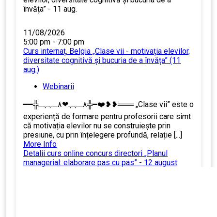
11/08/2026
5:00 pm - 7:00 pm
Curs internaț. Belgia „Clase vii - motivația elevilor,
diversitate cognitivă și bucuria de a învăța” (11
aug.)
Webinarii
━━╬٨ـﮩﮩ❤٨ـﮩﮩـ╬━❤️❥❥═══ „Clase vii” este o
experiență de formare pentru profesorii care simt
că motivația elevilor nu se construiește prin
presiune, cu prin înțelegere profundă, relație [...]
More Info
Detalii curs online concurs directori „Planul
managerial: elaborare pas cu pas” - 12 august