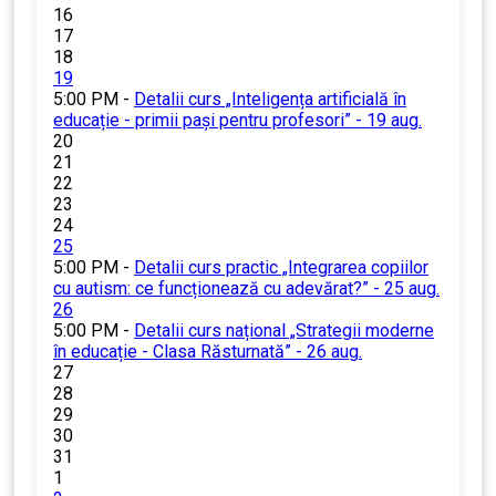
16
17
18
19
5:00 PM -
Detalii curs „Inteligența artificială în
educație - primii pași pentru profesori” - 19 aug.
20
21
22
23
24
25
5:00 PM -
Detalii curs practic „Integrarea copiilor
cu autism: ce funcționează cu adevărat?” - 25 aug.
26
5:00 PM -
Detalii curs național „Strategii moderne
în educație - Clasa Răsturnată” - 26 aug.
27
28
29
30
31
1