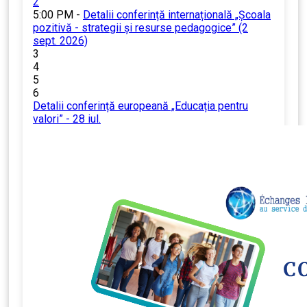
2
5:00 PM -
Detalii conferință internațională „Școala
pozitivă - strategii și resurse pedagogice” (2
sept. 2026)
3
4
5
6
Detalii conferință europeană „Educația pentru
valori” - 28 iul.