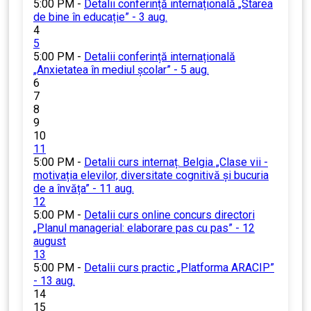
5:00 PM -
Detalii conferință internațională „Starea
de bine în educație” - 3 aug.
4
5
5:00 PM -
Detalii conferință internațională
„Anxietatea în mediul școlar” - 5 aug.
6
7
8
9
10
11
5:00 PM -
Detalii curs internaț. Belgia „Clase vii -
motivația elevilor, diversitate cognitivă și bucuria
de a învăța” - 11 aug.
12
5:00 PM -
Detalii curs online concurs directori
„Planul managerial: elaborare pas cu pas” - 12
august
13
5:00 PM -
Detalii curs practic „Platforma ARACIP”
- 13 aug.
14
15