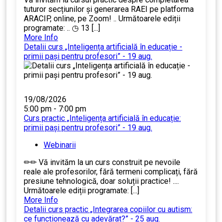
tuturor secțiunilor și generarea RAEI pe platforma
ARACIP, online, pe Zoom! .. Următoarele ediții
programate: .. ◷ 13 [...]
More Info
Detalii curs „Inteligența artificială în educație -
primii pași pentru profesori” - 19 aug.
19/08/2026
5:00 pm - 7:00 pm
Curs practic „Inteligența artificială în educație:
primii pași pentru profesori” - 19 aug.
Webinarii
✏✏ Vă invităm la un curs construit pe nevoile
reale ale profesorilor, fără termeni complicați, fără
presiune tehnologică, doar soluții practice! ....
Următoarele ediții programate: [...]
More Info
Detalii curs practic „Integrarea copiilor cu autism:
ce funcționează cu adevărat?” - 25 aug.