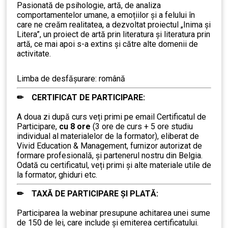
Pasionată de psihologie, artă, de analiza
comportamentelor umane, a emoțiilor și a felului în
care ne creăm realitatea, a dezvoltat proiectul „Inima și
Litera”, un proiect de artă prin literatura și literatura prin
artă, ce mai apoi s-a extins și către alte domenii de
activitate.
Limba de desfășurare: română
✏ CERTIFICAT DE PARTICIPARE:
……….
A doua zi după curs veți primi pe email Certificatul de
Participare,
cu 8 ore
(3 ore de curs + 5 ore studiu
individual al materialelor de la formator), eliberat de
Vivid Education & Management, furnizor autorizat de
formare profesională, și partenerul nostru din Belgia.
Odată cu certificatul, veți primi și alte materiale utile de
la formator, ghiduri etc.
✏ TAXĂ DE PARTICIPARE ȘI PLATĂ:
……….
Participarea la webinar presupune achitarea unei sume
de 150 de lei, care include şi emiterea certificatului.