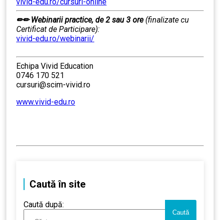
vivid-edu.ro/cursuri-online
✏✏
Webinarii practice, de 2 sau 3 ore
(finalizate cu
Certificat de Participare):
vivid-edu.ro/webinarii/
……….
Echipa Vivid Education
0746 170 521
cursuri@scim-vivid.ro
www.vivid-edu.ro
……….
Caută în site
Caută după: