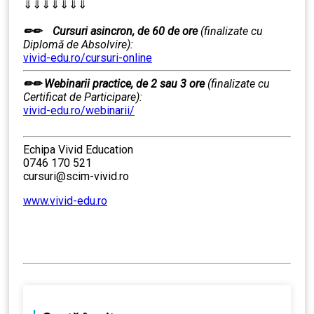
⇓⇓⇓⇓⇓⇓⇓
……….
✏✏
Cursuri asincron, de 60 de ore
(finalizate cu
Diplomă de Absolvire):
vivid-edu.ro/cursuri-online
✏✏
Webinarii practice, de 2 sau 3 ore
(finalizate cu
Certificat de Participare):
vivid-edu.ro/webinarii/
……….
Echipa Vivid Education
0746 170 521
cursuri@scim-vivid.ro
www.vivid-edu.ro
……….