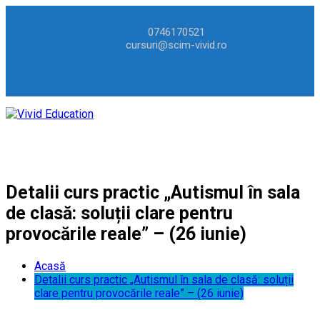
0746170521
cursuri@scim-vivid.ro
Detalii curs practic „Autismul în sala
de clasă: soluții clare pentru
provocările reale” – (26 iunie)
Acasă
Detalii curs practic „Autismul în sala de clasă: soluții
clare pentru provocările reale” – (26 iunie)