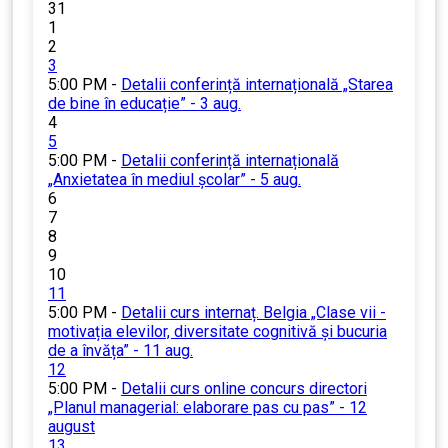
31
1
2
3
5:00 PM -
Detalii conferință internațională „Starea
de bine în educație” - 3 aug.
4
5
5:00 PM -
Detalii conferință internațională
„Anxietatea în mediul școlar” - 5 aug.
6
7
8
9
10
11
5:00 PM -
Detalii curs internaț. Belgia „Clase vii -
motivația elevilor, diversitate cognitivă și bucuria
de a învăța” - 11 aug.
12
5:00 PM -
Detalii curs online concurs directori
„Planul managerial: elaborare pas cu pas” - 12
august
13