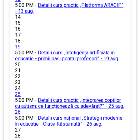
5:00 PM -
Detalii curs practic „Platforma ARACIP”
- 13 aug.
14
15
16
17
18
19
5:00 PM -
Detalii curs „Inteligența artificială în
educație - primii pași pentru profesori” - 19 aug.
20
21
22
23
24
25
5:00 PM -
Detalii curs practic „Integrarea copiilor
cu autism: ce funcționează cu adevărat?” - 25 aug.
26
5:00 PM -
Detalii curs național „Strategii moderne
în educație - Clasa Răsturnată” - 26 aug.
27
28