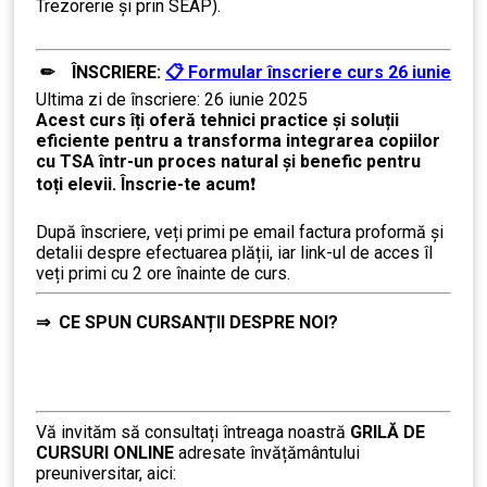
Trezorerie și prin SEAP).
✏ ÎNSCRIERE:
📋 Formular înscriere curs 26 iunie
Ultima zi de înscriere: 26 iunie 2025
Acest curs îți oferă tehnici practice și soluții
eficiente pentru a transforma integrarea copiilor
cu TSA într-un proces natural și benefic pentru
toți elevii. Înscrie-te acum
❗
………….
După înscriere, veți primi pe email factura proformă și
detalii despre efectuarea plății, iar link-ul de acces îl
veți primi cu 2 ore înainte de curs.
⇒
CE SPUN CURSANȚII DESPRE NOI?
……….
Vă invităm să consultați întreaga noastră
GRILĂ DE
CURSURI ONLINE
adresate învățământului
preuniversitar, aici: