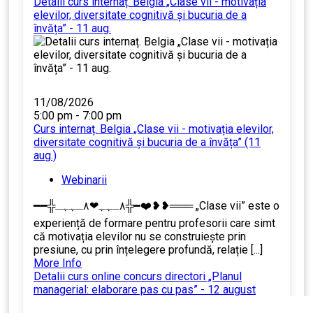
Detalii curs internaț. Belgia „Clase vii - motivația
elevilor, diversitate cognitivă și bucuria de a
învăța” - 11 aug.
11/08/2026
5:00 pm - 7:00 pm
Curs internaț. Belgia „Clase vii - motivația elevilor,
diversitate cognitivă și bucuria de a învăța” (11
aug.)
Webinarii
━━╬٨ـﮩﮩ❤٨ـﮩﮩـ╬━❤️❥❥═══ „Clase vii” este o
experiență de formare pentru profesorii care simt
că motivația elevilor nu se construiește prin
presiune, cu prin înțelegere profundă, relație [...]
More Info
Detalii curs online concurs directori „Planul
managerial: elaborare pas cu pas” - 12 august