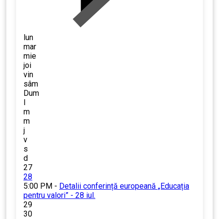
lun
mar
mie
joi
vin
sâm
Dum
l
m
m
j
v
s
d
27
28
5:00 PM -
Detalii conferință europeană „Educația
pentru valori” - 28 iul.
29
30