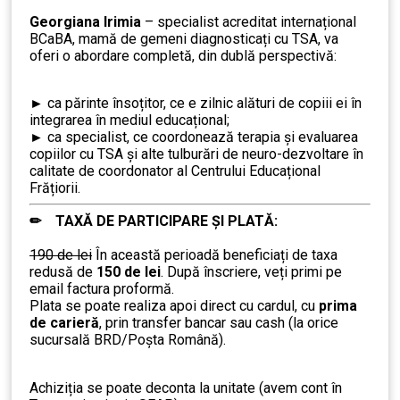
…..
Georgiana Irimia
– specialist acreditat internațional
BCaBA, mamă de gemeni diagnosticați cu TSA, va
oferi o abordare completă, din dublă perspectivă:
………….
►
ca părinte însoțitor, ce e zilnic alături de copiii ei în
integrarea în mediul educațional;
►
ca specialist, ce coordonează terapia și evaluarea
copiilor cu TSA și alte tulburări de neuro-dezvoltare în
calitate de coordonator al Centrului Educațional
Frățiorii.
✏ TAXĂ DE PARTICIPARE ȘI PLATĂ:
……….
190 de lei
În această perioadă beneficiați de taxa
redusă de
150 de lei
. După înscriere, veți primi pe
email factura proformă.
Plata se poate realiza apoi direct cu cardul, cu
prima
de carieră
, prin transfer bancar sau cash (la orice
sucursală BRD/Poșta Română).
……….
Achiziția se poate deconta la unitate (avem cont în