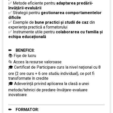
✅ Metode eficiente pentru
adaptarea predării-
învățării-evaluării
✅ Strategii pentru
gestionarea comportamentelor
dificile
✅ Exemple de
bune practici și studii de caz
din
experiența practică a formatorului
✅ Instrumente utile pentru
colaborarea cu familia și
echipa educațională
…
………………..
✏
BENEFICII:
📚 Fișe de lucru
📂 Acces la resurse valoroase
🎓 Certificat de Participare curs la nivel național cu 8
ore (2 ore curs + 6 ore studiu individual), ce pot fi
transformate în credite
🎓 Adeverință privind aplicarea la clasă a unei
metode/tehnici de predare-învățare-evaluare
inovatoare
✏ FORMATOR:
….