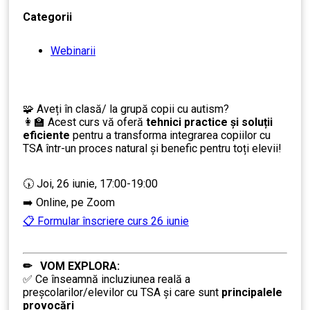
Categorii
Webinarii
🧩 Aveți în clasă/ la grupă copii cu autism?
👩‍🏫 Acest curs vă oferă
tehnici practice și soluții
eficiente
pentru a transforma integrarea copiilor cu
TSA într-un proces natural și benefic pentru toți elevii!
🕠 Joi, 26 iunie, 17:00-19:00
➡️ Online, pe Zoom
📋 Formular înscriere curs 26 iunie
✏ VOM EXPLORA:
✅ Ce înseamnă incluziunea reală a
preșcolarilor/elevilor cu TSA și care sunt
principalele
provocări