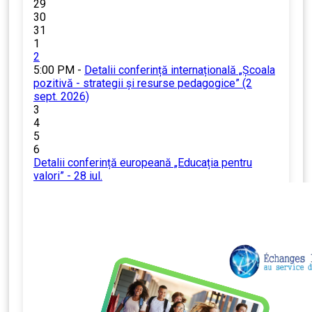
29
30
31
1
2
5:00 PM -
Detalii conferință internațională „Școala
pozitivă - strategii și resurse pedagogice” (2
sept. 2026)
3
4
5
6
Detalii conferință europeană „Educația pentru
valori” - 28 iul.