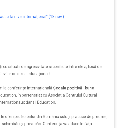
tici la nivel internațional” (18 nov.)
u situații de agresivitate și conflicte între elevi, lipsă de
levilor ori stres educațional?
ăm la conferința internațională
Școala pozitivă- bune
ducation, în parteneriat cu Asociația Centrului Cultural
ternationaux dans l Education.
e oferi profesorilor din România soluții practice de predare,
schimbări și provocări. Conferința va aduce în fața