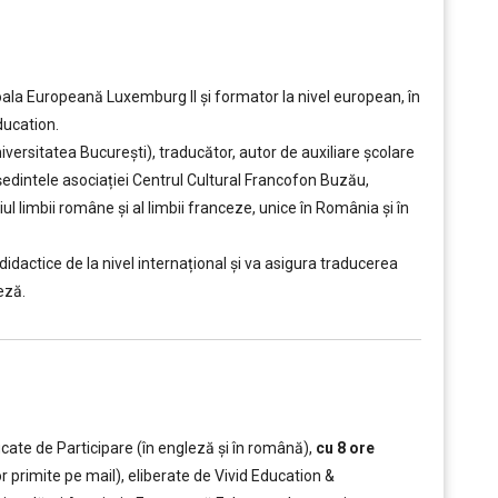
coala Europeană Luxemburg II și formator la nivel european, în
ducation.
niversitatea București), traducător, autor de auxiliare școlare
ședintele asociației Centrul Cultural Francofon Buzău,
ul limbii române și al limbii franceze, unice în România și în
didactice de la nivel internațional și va asigura traducerea
eză.
icate de Participare (în engleză și în română),
cu 8 ore
or primite pe mail), eliberate de Vivid Education &