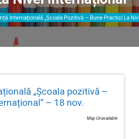
ință Internațională „Școala Pozitivă – Bune Practici La Niv
națională „Școala pozitivă –
ternațional” – 18 nov.
Map Unavailable