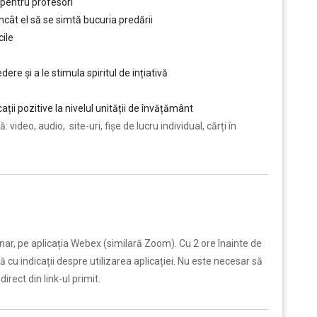
 pentru profesori
încât el să se simtă bucuria predării
ile
dere și a le stimula spiritul de ințiativă
ii pozitive la nivelul unității de învățământ
 video, audio, site-uri, fișe de lucru individual, cărți în
ar, pe aplicația Webex (similară Zoom). Cu 2 ore înainte de
ă cu indicații despre utilizarea aplicației. Nu este necesar să
irect din link-ul primit.