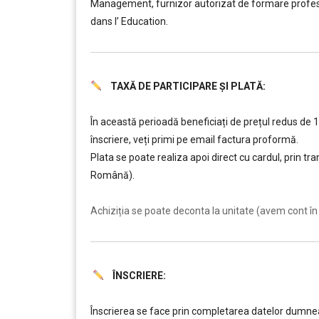
Management, furnizor autorizat de formare profes
dans l’ Education.
TAXĂ DE PARTICIPARE ȘI PLATĂ:
……….
În această perioadă beneficiați de prețul redus de 10
înscriere, veți primi pe email factura proformă.
Plata se poate realiza apoi direct cu cardul, prin t
Română).
……….
Achiziția se poate deconta la unitate (avem cont în 
ÎNSCRIERE:
……….
Înscrierea se face prin completarea datelor dumneav