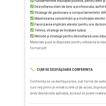
Fundamentele educației pozitive, pentru elevi și
Dezvoltarea stării de bine a profesorului, astfel 
Strategii de gestionare a comportamentelor dific
Maximizarea concentrării și a motivației elevilor
Favorizarea implicării elevilor pentru a le da încre
Tehnici, strategii de învățare ludică
Metode și strategii pentru dezvoltarea unei educaț
Materiale puse la dispoziție pentru utilizarea la clasă:
format pdf.
CUM SE DESFĂȘOARĂ CONFERINȚA:
……..
Conferința se va desfășura live, sub formă de webin
curs veţi primi un email cu link-ul de acces, împreun
aveți descărcată aplicația, accesul se poate realiza d