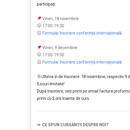
participați:
….
Vineri, 18 noiembrie
17:00-19:30
Formular înscriere conferință internațională
Vineri, 9 decembrie
17:00-19:30
Formular înscriere conferință internațională
Ultima zi de înscriere: 18 noiembrie, respectiv 9
!Locuri limitate!
După ȋnscriere, veți primi pe email factura proformă ș
primi cu 2 ore înainte de curs.
⇒
CE SPUN CURSANȚII DESPRE NOI?