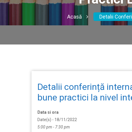
Acasă
Detalii Confer
Detalii conferință inter
bune practici la nivel in
Data si ora
Date(s) - 18/11/2022
5:00 pm - 7:30 pm