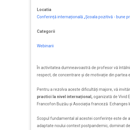
Locatia
Conferință internațională „Școala pozitivă - bune prac
Categorii
Webinarii
În activitatea dumneavoastră de profesor vă întălniți c
respect, de concentrare și de motivație din partea e
Pentru a rezolva aceste dificultăți majore, vă invit
practici la nivel internațional,
oganizată de Vivid E
Francofon Buzău și Asociația franceză Echanges In
Scopul fundamental al acestei conferințe este de a l
adaptate noului context postpandemic, dominat de 