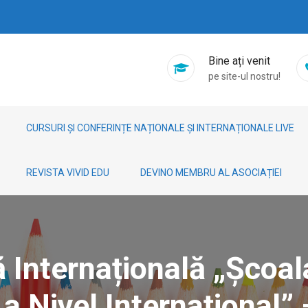
Bine ați venit
pe site-ul nostru!
CURSURI ȘI CONFERINȚE NAȚIONALE ȘI INTERNAȚIONALE LIVE
REVISTA VIVID EDU
DEVINO MEMBRU AL ASOCIAȚIEI
ă Internațională „Școa
La Nivel Internațional”