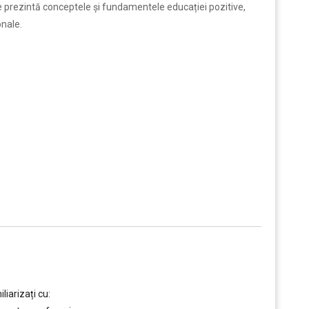
e prezintă conceptele și fundamentele educației pozitive,
nale.
liarizați cu: