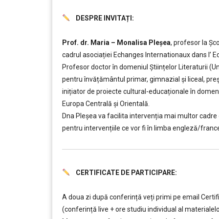
DESPRE INVITAȚI:
……….
Prof. dr. Maria – Monalisa Pleșea
, profesor la Ș
cadrul asociației Echanges Internationaux dans l’ E
Profesor doctor în domeniul Științelor Literaturii (U
pentru învățământul primar, gimnazial și liceal, pre
inițiator de proiecte cultural-educaționale în domeni
Europa Centrală și Orientală.
Dna Pleșea va facilita intervenția mai multor cadre 
pentru intervențiile ce vor fi în limba engleză/franc
CERTIFICATE DE PARTICIPARE:
……….
A doua zi după conferință veți primi pe email Certif
(conferință live + ore studiu individual al materialel