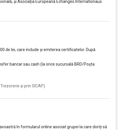
ională, și Asociația Europeană Echanges Internationaux
0 de lei, care include şi emiterea certificatelor. După
ransfer bancar sau cash (la orice sucursală BRD/Poșta
Trezorerie și prin SICAP).
oastră în formularul online asociat grupei la care doriți să