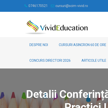
0746170521
cursuri@scim-vivid.ro
DESPRE NOI
CURSURI ASINCRON 60 DE ORE
CONCURS DIRECTORI 2026
ARTICOLE UTILE
Detalii Conferinț
Practici 