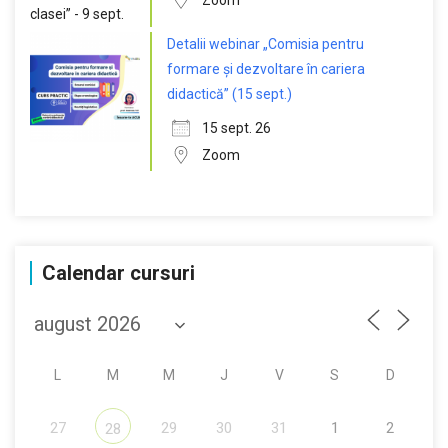
Zoom
Detalii webinar „Comisia pentru
formare și dezvoltare în cariera
didactică” (15 sept.)
15 sept. 26
Zoom
Calendar cursuri
L
M
M
J
V
S
D
27
29
30
31
1
2
28