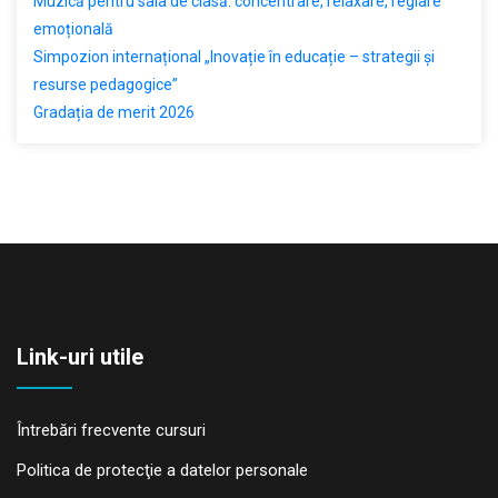
Muzică pentru sala de clasă: concentrare, relaxare, reglare
emoțională
Simpozion internațional „Inovație în educație – strategii și
resurse pedagogice”
Gradația de merit 2026
Link-uri utile
Întrebări frecvente cursuri
Politica de protecţie a datelor personale