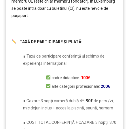
membru UE (este chiar membru fondator), în Luxemburg
se poate intra doar cu buletinul (CI), nu este nevoie de
pașaport.
TAXĂ DE PARTICIPARE ȘI PLATĂ:
……….
∎ Taxă de participare conferință și schimb de
experiență internațional:
cadre didactice:
100€
alte categorii profesionale:
200€
∎ Cazare 3 nopți cameră dublă 4*:
90€
de pers./zi,
mic dejun inclus + acces la piscină, saună, hamam
∎ COST TOTAL CONFERINȚĂ + CAZARE 3 nopți: 370