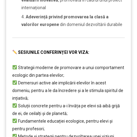
evaluării inovativă
, promovată în cadrul unui proiect
internațional
Adeverință privind promovarea la clasă a
valorilor europene
din domeniul dezvoltării durabile
SESIUNILE CONFERINȚEI VOR VIZA:
Strategii moderne de promovare a unui comportament
ecologic din partea elevilor;
Demersuri active ale implicării elevilor în acest
domeniu, pentru a le da încredere și a le stimula spiritul de
ințiativă;
Soluții concrete pentru a-i învăța pe elevi să aibă grijă
de ei, de ceilalți și de planetă;
Fundamentele educației ecologice, pentru elevi și
pentru profesori;
Metode și strategii pentru dezvoltarea unei viziuni