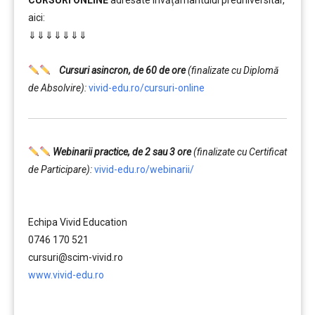
CURSURI ONLINE
adresate învățământului preuniversitar,
aici:
⇓⇓⇓⇓⇓⇓⇓
……….
Cursuri asincron, de 60 de ore
(finalizate cu Diplomă
de Absolvire):
vivid-edu.ro/cursuri-online
Webinarii practice, de 2 sau 3 ore
(finalizate cu Certificat
de Participare):
vivid-edu.ro/webinarii/
……….
Echipa Vivid Education
0746 170 521
cursuri@scim-vivid.ro
www.vivid-edu.ro
……….