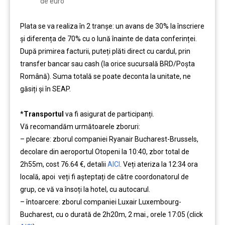
de euro
Plata se va realiza în 2 tranșe: un avans de 30% la înscriere
și diferența de 70% cu o lună înainte de data conferinței.
După primirea facturii, puteți plăti direct cu cardul, prin
transfer bancar sau cash (la orice sucursală BRD/Poșta
Română). Suma totală se poate deconta la unitate, ne
găsiți și în SEAP.
*
Transportul
va fi asigurat de participanți.
Vă recomandăm următoarele zboruri:
– plecare: zborul companiei Ryanair Bucharest-Brussels,
decolare din aeroportul Otopeni la 10:40, zbor total de
2h55m, cost 76.64 €, detalii
AICI
. Veți ateriza la 12:34 ora
locală, apoi veți fi așteptați de către coordonatorul de
grup, ce vă va însoți la hotel, cu autocarul.
– întoarcere: zborul companiei Luxair Luxembourg-
Bucharest, cu o durată de 2h20m, 2 mai., orele 17:05
(click