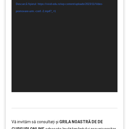
Descarcă fișierul: https://vivid-edu.ro/wp-content/uploads/2023/11/Video-
promovare-urm.-conf.-2.mp4?_=1
Vă invităm să consultați și
GRILA NOASTRĂ DE DE