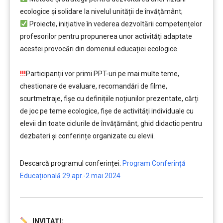
ecologice și solidare la nivelul unității de învățământ;
Proiecte, inițiative în vederea dezvoltării competențelor
profesorilor pentru propunerea unor activități adaptate
acestei provocări din domeniul educației ecologice.
….
!!!
Participanții vor primi PPT-uri pe mai multe teme,
chestionare de evaluare, recomandări de filme,
scurtmetraje, fișe cu definițiile noțiunilor prezentate, cărți
de joc pe teme ecologice, fișe de activități individuale cu
elevii din toate ciclurile de învățământ, ghid didactic pentru
dezbateri și conferințe organizate cu elevii.
Descarcă programul conferinței:
Program Conferință
Educațională 29 apr.-2 mai 2024
INVITAȚI:
……….