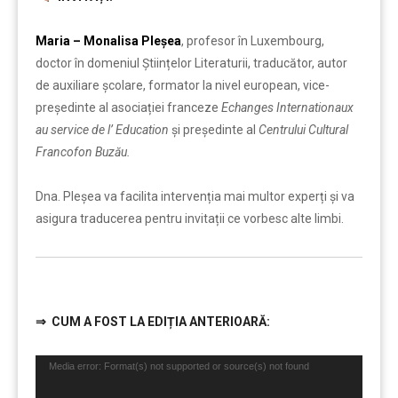
Maria – Monalisa Pleșea
, profesor în Luxembourg,
doctor în domeniul Științelor Literaturii, traducător, autor
de auxiliare școlare, formator la nivel european, vice-
președinte al asociației franceze
Echanges Internationaux
au service de l’ Education
și președinte al
Centrului Cultural
Francofon Buzău.
Dna. Pleșea va facilita intervenția mai multor experți și va
asigura traducerea pentru invitații ce vorbesc alte limbi.
⇒
CUM A FOST LA EDIȚIA ANTERIOARĂ:
……….
Player
Media error: Format(s) not supported or source(s) not found
video