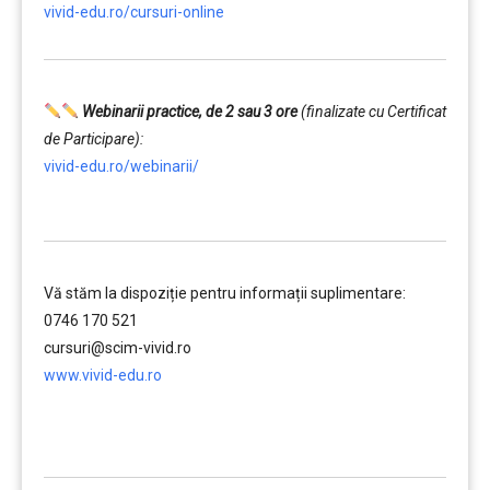
vivid-edu.ro/cursuri-online
Webinarii practice, de 2 sau 3 ore
(finalizate cu Certificat
de Participare):
vivid-edu.ro/webinarii/
……….
Vă stăm la dispoziție pentru informații suplimentare:
0746 170 521
cursuri@scim-vivid.ro
www.vivid-edu.ro
……….