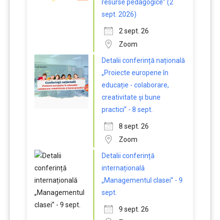
resurse pedagogice” (2
sept. 2026)
2 sept. 26
Zoom
Detalii conferință națională
„Proiecte europene în
educație - colaborare,
creativitate și bune
practici” - 8 sept.
8 sept. 26
Zoom
Detalii conferință
internațională
„Managementul clasei” - 9
sept.
9 sept. 26