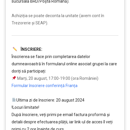
sucursală BRD/Poșta Română).
……….
Achiziția se poate deconta la unitate (avem cont în
Trezorerie și SEAP).
ÎNSCRIERE:
…..
Înscrierea se face prin completarea datelor
dumneavoastră în formularul online asociat grupei la care
doriți să participați:
Marți, 20 august, 17:00-19:00 (ora României)
Formular înscriere conferință Franța
Ultima zi de înscriere: 20 august 2024
!Locuri limitate!
După înscriere, veți primi pe email factura proformă și
detalii despre efectuarea plății, iar link-ul de acces îl veți
primi cu 2 ore înainte de curs.