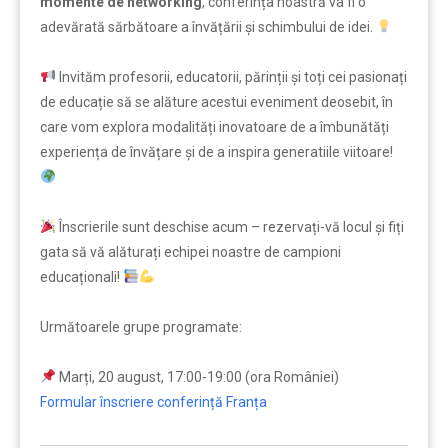
momente de networking
, conferința noastră va fi o
adevărată sărbătoare a învățării și schimbului de idei.
Invităm profesorii, educatorii, părinții și toți cei pasionați
de educație să se alăture acestui eveniment deosebit, în
care vom explora modalități inovatoare de a îmbunătăți
experiența de învățare și de a inspira generatiile viitoare!
Înscrierile sunt deschise acum – rezervați-vă locul și fiți
gata să vă alăturați echipei noastre de campioni
educaționali!
Următoarele grupe programate:
Marți, 20 august, 17:00-19:00 (ora României)
Formular înscriere conferință Franța