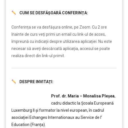
CUM SE DESFĂȘOARĂ CONFERINȚA:
……..
Conferința se va desfășura online, pe Zoom. Cu 2 ore
înainte de curs veţi primi un email cu link-ul de acces,
împreună cu indicații despre utilizarea aplicației. Nu este
necesar să aveți descărcată aplicația, accesul se poate
realiza direct din link-ul primit.
DESPRE INVITAȚI:
….
Prof. dr. Maria – Monalisa Pleșea
,
cadru didactic la Școala Europeană
Luxemburg II și formator la nivel european, în cadrul
asociației Echanges Internationaux au Service de l’
Education (Franța).