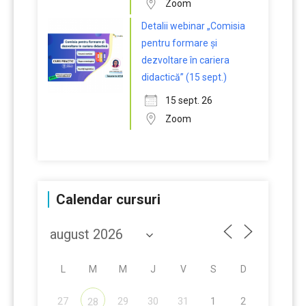
Zoom
Detalii webinar „Comisia
pentru formare și
dezvoltare în cariera
didactică” (15 sept.)
15 sept. 26
Zoom
Calendar cursuri
L
M
M
J
V
S
D
27
29
30
31
1
2
28