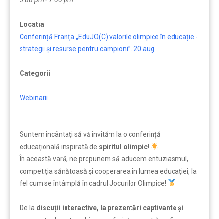
5:00 pm - 7:00 pm
Locatia
Conferință Franța „EduJO(C) valorile olimpice în educație -
strategii și resurse pentru campioni”, 20 aug.
Categorii
Webinarii
Suntem încântați să vă invităm la o conferință
educațională inspirată de
spiritul olimpic
!
În această vară, ne propunem să aducem entuziasmul,
competiția sănătoasă și cooperarea în lumea educației, la
fel cum se întâmplă în cadrul Jocurilor Olimpice!
De la
discuții interactive, la prezentări captivante și