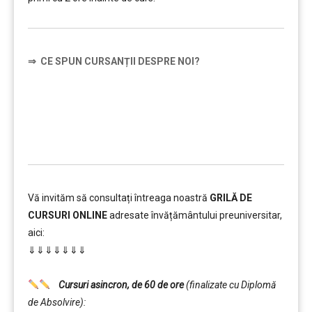
⇒
CE SPUN CURSANȚII DESPRE NOI?
……….
Vă invităm să consultați întreaga noastră
GRILĂ DE
CURSURI ONLINE
adresate învățământului preuniversitar,
aici:
⇓⇓⇓⇓⇓⇓⇓
……….
Cursuri asincron, de 60 de ore
(finalizate cu Diplomă
de Absolvire):