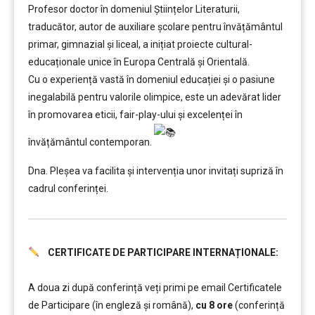
Profesor doctor în domeniul Științelor Literaturii,
traducător, autor de auxiliare școlare pentru învățământul
primar, gimnazial și liceal, a inițiat proiecte cultural-
educaționale unice în Europa Centrală și Orientală.
Cu o experiență vastă în domeniul educației și o pasiune
inegalabilă pentru valorile olimpice, este un adevărat lider
în promovarea eticii, fair-play-ului și excelenței în
învățământul contemporan.
Dna. Pleșea va facilita și intervenția unor invitați supriză în
cadrul conferinței.
CERTIFICATE DE PARTICIPARE INTERNAȚIONALE:
……….
A doua zi după conferință veți primi pe email Certificatele
de Participare (în engleză și română),
cu 8 ore
(conferință