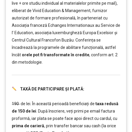
live + ore studiu individual al materialelor primite pe mail),
eliberat de Vivid Education & Management, furnizor
autorizat de formare profesională, în parteneriat cu
Asociația franceză Echanges Internationaux au Service de
l’ Education, asociația luxemburgheză Europa Excelsior și
Centrul Cultural Francofon Buzău. Conferința se
încadrează la programele de abilitare funcțională, astfel
încât
orele pot fi transformate în credite
, conform art. 2
din metodologie.
TAXĂ DE PARTICIPARE ȘI PLATĂ:
……….
190
de lei. În această perioadă beneficiați de
taxa redusă
de 150 de lei
. După înscriere, veți primi pe email factura
proformă, iar plata se poate face apoi direct cu cardul, cu
prima de carieră
, prin transfer bancar sau cash (la orice