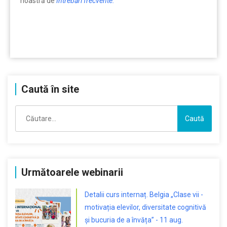
noastră de
Întrebări frecvente.
Caută în site
Caută
după:
Următoarele webinarii
Detalii curs internaț. Belgia „Clase vii -
motivația elevilor, diversitate cognitivă
și bucuria de a învăța” - 11 aug.