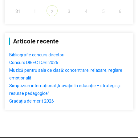
31
1
3
4
5
6
2
Articole recente
Bibliografie concurs directori
Concurs DIRECTORI 2026
Muzică pentru sala de clasă: concentrare, relaxare, reglare
emoțională
Simpozion internațional „Inovație în educație – strategii și
resurse pedagogice”
Gradația de merit 2026