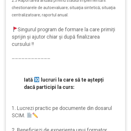
2.5 Raportarea anuală privind stadiul implementării:
chestionarele de autoevaluare; situaţia sintetică; situaţia
centralizatoare; raportul anual.
Singurul program de formare la care primiți
sprijin şi ajutor chiar şi după finalizarea
cursului !!
————————————
Iată
lucruri la care să te aştepți
dacă participi la curs:
1. Lucrezi practic pe documente din dosarul
SCIM.
2. Beneficiezi de experiența unui formator