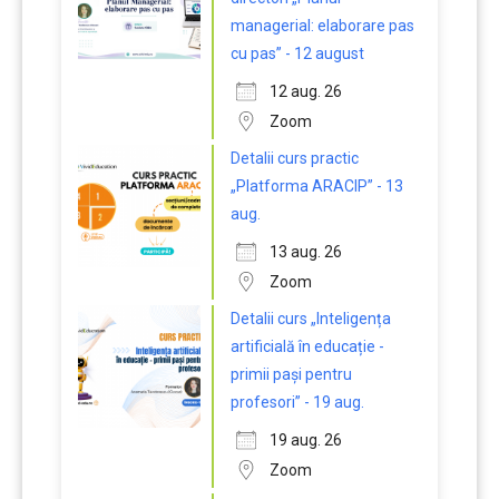
managerial: elaborare pas
cu pas” - 12 august
12 aug. 26
Zoom
Detalii curs practic
„Platforma ARACIP” - 13
aug.
13 aug. 26
Zoom
Detalii curs „Inteligența
artificială în educație -
primii pași pentru
profesori” - 19 aug.
19 aug. 26
Zoom