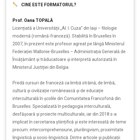
CINE ESTE FORMATORUL?
……….
Prof. Oana TOPALĂ
Licențiată a Universității „Al. I. Cuza” din Iași – filologie
modernă (română-franceză). Stabilită în Bruxelles în
2007, în prezent este profesor agreat pe lângă Ministerul
Federației Wallonie-Bruxelles – Administrația Generală de
Învățământ și trăducatoare și interpretă autorizată în
Ministerul Justiției din Belgia.
Predă cursuri de franceză ca limbă străină, de limbă,
cultură și civilizație românească și de educație
interculturală în școlile din Comunitatea Francofonă din
Bruxelles. Specializată în pedagogia interculturală,
desfășoară și proiecte multiculturale, iar din 2018 s-a
implicat în cercetarea științifică și este interesată de teme
precum: intercomprehensiune, plurilingvism, proximitate
lingvistică și socio-lingvistică. Dintre articole și publicații: