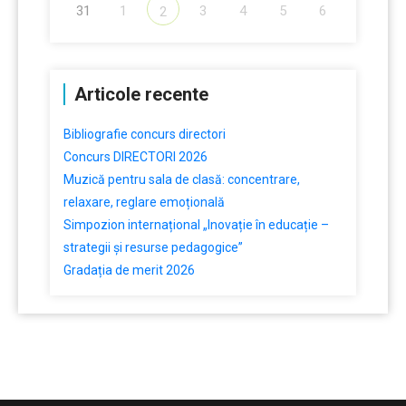
31
1
3
4
5
6
2
Articole recente
Bibliografie concurs directori
Concurs DIRECTORI 2026
Muzică pentru sala de clasă: concentrare,
relaxare, reglare emoțională
Simpozion internațional „Inovație în educație –
strategii și resurse pedagogice”
Gradația de merit 2026