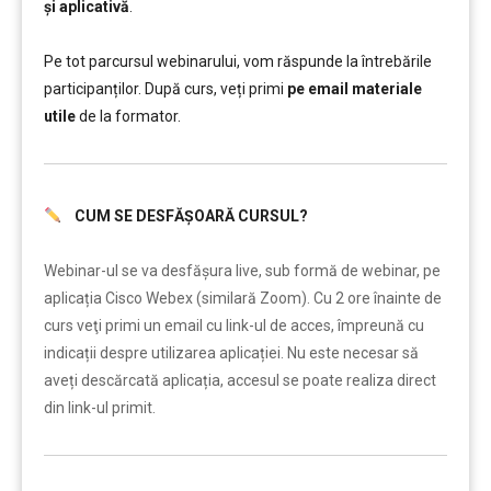
și aplicativă
.
………..
Pe tot parcursul webinarului, vom răspunde la întrebările
participanților. După curs, veți primi
pe email materiale
utile
de la formator.
CUM SE DESFĂȘOARĂ CURSUL?
……..
Webinar-ul se va desfășura live, sub formă de webinar, pe
aplicația Cisco Webex (similară Zoom). Cu 2 ore înainte de
curs veţi primi un email cu link-ul de acces, împreună cu
indicații despre utilizarea aplicației. Nu este necesar să
aveți descărcată aplicația, accesul se poate realiza direct
din link-ul primit.