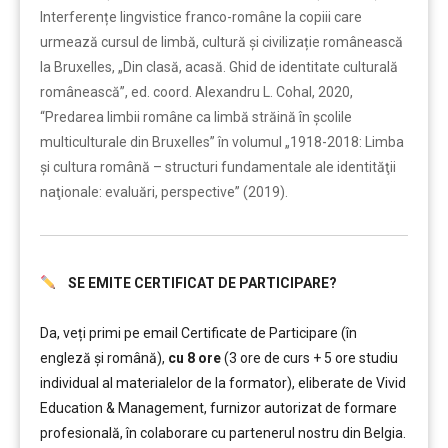
Interferențe lingvistice franco-române la copiii care
urmează cursul de limbă, cultură și civilizație românească
la Bruxelles, „Din clasă, acasă. Ghid de identitate culturală
românească”, ed. coord. Alexandru L. Cohal, 2020,
“Predarea limbii române ca limbă străină în școlile
multiculturale din Bruxelles” în volumul „1918-2018: Limba
şi cultura română – structuri fundamentale ale identităţii
naţionale: evaluări, perspective” (2019).
SE EMITE CERTIFICAT DE PARTICIPARE?
……….
Da, veți primi pe email Certificate de Participare (în
engleză și română),
cu 8 ore
(3 ore de curs + 5 ore studiu
individual al materialelor de la formator), eliberate de Vivid
Education & Management, furnizor autorizat de formare
profesională, în colaborare cu partenerul nostru din Belgia.