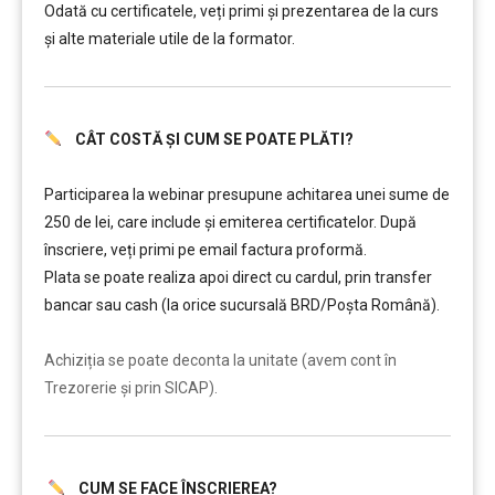
Odată cu certificatele, veți primi și prezentarea de la curs
și alte materiale utile de la formator.
CÂT COSTĂ ȘI CUM SE POATE PLĂTI?
……….
Participarea la webinar presupune achitarea unei sume de
250 de lei, care include şi emiterea certificatelor. După
înscriere, veți primi pe email factura proformă.
Plata se poate realiza apoi direct cu cardul, prin transfer
bancar sau cash (la orice sucursală BRD/Poșta Română).
……….
Achiziția se poate deconta la unitate (avem cont în
Trezorerie și prin SICAP).
CUM SE FACE ÎNSCRIEREA?