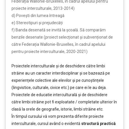
Federația Wallonie-Bruxelles, în cadrul apelului pentru
proiecte interculturale, 2013-2014)
d) Povești din lumea întreagă
e) Stereotipuri și prejudecăți
f) Banda desenată se invită la școală. Să comparăm
benzile desenate (proiect selecționat și subvenționat de
către Federația Wallonie-Bruxelles, în cadrul apelului
pentru proiecte interculturale, 2020-2021)
……….
Proiectele interculturale și de deschidere către limbi
străine au un caracter interdisciplinar și se bazează pe
experiențele colective ale elevilor și pe cunoștințele
(lingvistice, culturale, civice etc.) pe care ei le au deja.
Proiectele de educatie interculturală și de deschidere
către limbi străine pot fi exploatate / completate ulterior în
clasă la orele de geografie, istorie, limbi străine etc.
În timpul cursului vă vom prezenta diferite proiecte
interculturale, cursul având o evidentă
structură practică