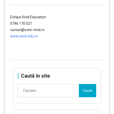
Echipa Vivid Education
0746 170 521
cursuri@scim-vivid.ro
www.vivid-edu.ro
……….
Caută în site
Caută
după: