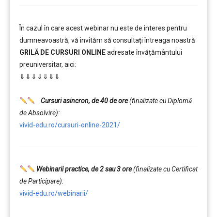
În cazul în care acest webinar nu este de interes pentru
dumneavoastră, vă invităm să consultați întreaga noastră
GRILĂ DE CURSURI ONLINE
adresate învățământului
preuniversitar, aici:
⇓⇓⇓⇓⇓⇓⇓
……….
Cursuri asincron, de 40 de ore
(finalizate cu Diplomă
de Absolvire):
vivid-edu.ro/cursuri-online-2021/
Webinarii practice, de 2 sau 3 ore
(finalizate cu Certificat
de Participare):
vivid-edu.ro/webinarii/
……….