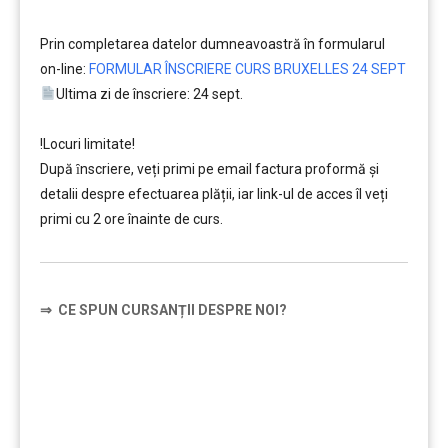
……….
Prin completarea datelor dumneavoastră în formularul
on-line:
FORMULAR ÎNSCRIERE CURS BRUXELLES 24 SEPT
Ultima zi de înscriere: 24 sept.
……….
!Locuri limitate!
După ȋnscriere, veți primi pe email factura proformă și
detalii despre efectuarea plății, iar link-ul de acces îl veți
primi cu 2 ore înainte de curs.
⇒
CE SPUN CURSANȚII DESPRE NOI?
……….