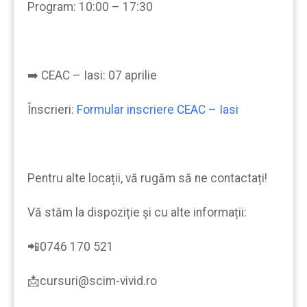
Program: 10:00 – 17:30
➡️ CEAC – Iasi: 07 aprilie
Înscrieri:
Formular inscriere CEAC – Iasi
Pentru alte locații, vă rugăm să ne contactați!
Vă stăm la dispoziție şi cu alte informații:
📲0746 170 521
📩cursuri@scim-vivid.ro