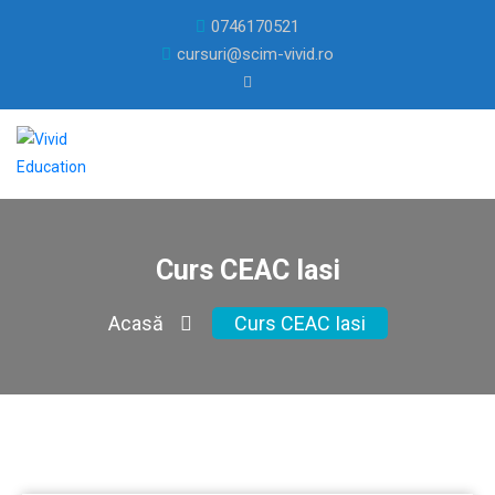
0746170521
cursuri@scim-vivid.ro
Curs CEAC Iasi
Acasă
Curs CEAC Iasi