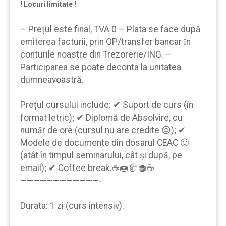
! Locuri limitate !
– Prețul este final, TVA 0 – Plata se face după
emiterea facturii, prin OP/transfer bancar ȋn
conturile noastre din Trezorerie/ING. –
Participarea se poate deconta la unitatea
dumneavoastră.
Prețul cursului include: ✔ Suport de curs (în
format letric); ✔ Diplomă de Absolvire, cu
număr de ore (cursul nu are credite 😔); ✔
Modele de documente din dosarul CEAC 🙂
(atât în timpul seminarului, cât şi după, pe
email); ✔ Coffee break.☕🍩🥐🧁☕
————————————-
Durata: 1 zi (curs intensiv).