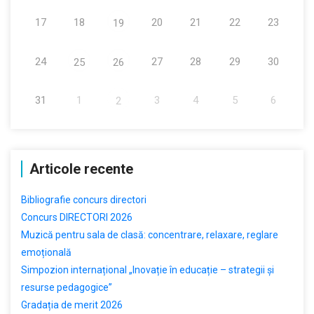
17
18
20
21
22
23
19
24
27
28
29
30
25
26
31
1
3
4
5
6
2
Articole recente
Bibliografie concurs directori
Concurs DIRECTORI 2026
Muzică pentru sala de clasă: concentrare, relaxare, reglare
emoțională
Simpozion internațional „Inovație în educație – strategii și
resurse pedagogice”
Gradația de merit 2026