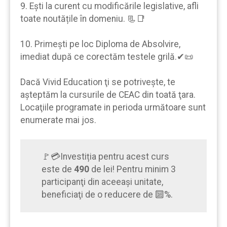
9. Eşti la curent cu modificările legislative, afli
toate noutățile în domeniu. 📃📑
10. Primeşti pe loc Diploma de Absolvire,
imediat după ce corectăm testele grilă.✔📜
Dacă Vivid Education ţi se potrivește, te
aşteptăm la cursurile de CEAC din toată ţara.
Locaţiile programate in perioda următoare sunt
enumerate mai jos.
🚩💳Investiția pentru acest curs
este de
490
de lei! Pentru minim 3
participanţi din aceeaşi unitate,
beneficiaţi de o reducere de 🔟%.