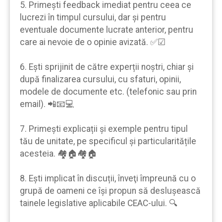
5. Primeşti feedback imediat pentru ceea ce
lucrezi în timpul cursului, dar şi pentru
eventuale documente lucrate anterior, pentru
care ai nevoie de o opinie avizată. ✅☑
6. Eşti sprijinit de către experții noştri, chiar şi
după finalizarea cursului, cu sfaturi, opinii,
modele de documente etc. (telefonic sau prin
email). 📲📧💻
7. Primeşti explicații şi exemple pentru tipul
tău de unitate, pe specificul şi particularitățile
acesteia. 🏘🏠🏘🏠
8. Eşti implicat în discuții, înveţi împreună cu o
grupă de oameni ce îşi propun să desluşească
tainele legislative aplicabile CEAC-ului. 🔍