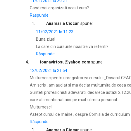
11/01/2021 la 20:21
Cand mai organizati acest curs?
Răspunde
Anamaria Ciocan
spune:
11/02/2021 la 11:23
Buna ziua!
La care din cursurile noastre va referiti?
Răspunde
ioanavirtosu@yahoo.com
spune:
12/02/2021 la 21:54
Multumesc pentru inregistrarea cursului ,,Dosarul CEAC ,,
Am scris , am audiat si ma declar multumita de ceea ce
Sunteti profesionisti adevarati, deoarece astazi 2.12
care ati mentionat aici, pe mail-ul meu personal.
Multumesc !
Astept cursul de maine , despre Comisia de curriculum 
Răspunde
Anamaria Ciocan
spune: