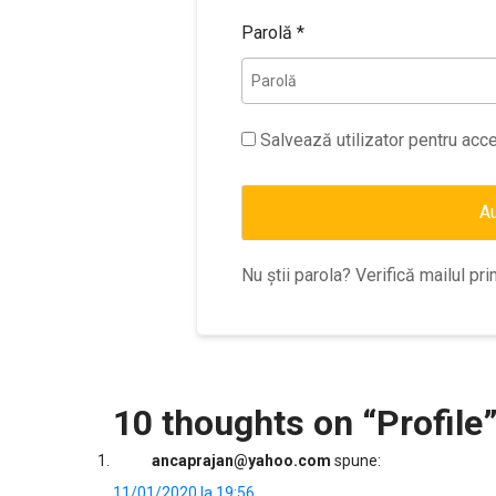
Parolă
*
Salvează utilizator pentru acce
Au
Nu știi parola? Verifică mailul pri
10 thoughts on “
Profile
ancaprajan@yahoo.com
spune:
11/01/2020 la 19:56