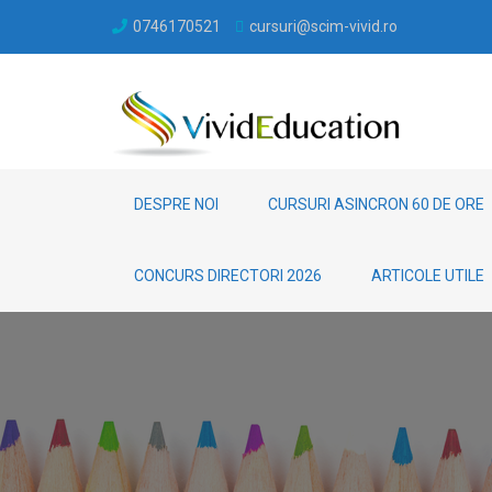
0746170521
cursuri@scim-vivid.ro
DESPRE NOI
CURSURI ASINCRON 60 DE ORE
CONCURS DIRECTORI 2026
ARTICOLE UTILE