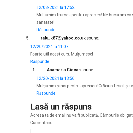
12/03/2021 la 17:52
Multumim frumos pentru aprecieri! Ne bucuram ca sun
sanatate!
Răspunde
ralu_k87@yahoo.co.uk
spune:
12/20/2024 la 11:07
Foarte util acest curs. Mulțumesc!
Răspunde
Anamaria Ciocan
spune:
12/20/2024 la 13:56
Mulțumim și noi pentru aprecieri! Crăciun fericit și 
Răspunde
Lasă un răspuns
Adresa ta de email nu va fi publicată.
Câmpurile obligat
Comentariu