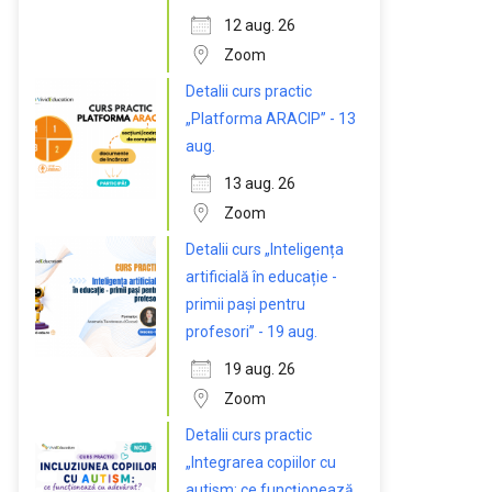
12 aug. 26
Zoom
Detalii curs practic
„Platforma ARACIP” - 13
aug.
13 aug. 26
Zoom
Detalii curs „Inteligența
artificială în educație -
primii pași pentru
profesori” - 19 aug.
19 aug. 26
Zoom
Detalii curs practic
„Integrarea copiilor cu
autism: ce funcționează