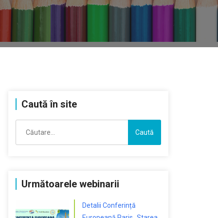
Caută în site
Caută
după:
Următoarele webinarii
Detalii Conferință
Europeană Paris „Starea