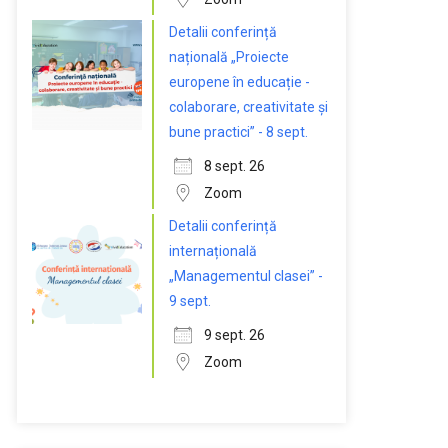
Detalii conferință
națională „Proiecte
europene în educație -
colaborare, creativitate și
bune practici” - 8 sept.
8 sept. 26
Zoom
Detalii conferință
internațională
„Managementul clasei” -
9 sept.
9 sept. 26
Zoom