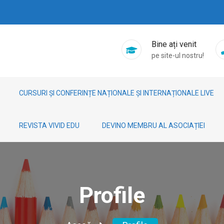
Bine ați venit
pe site-ul nostru!
CURSURI ȘI CONFERINȚE NAȚIONALE ȘI INTERNAȚIONALE LIVE
REVISTA VIVID EDU
DEVINO MEMBRU AL ASOCIAȚIEI
Profile