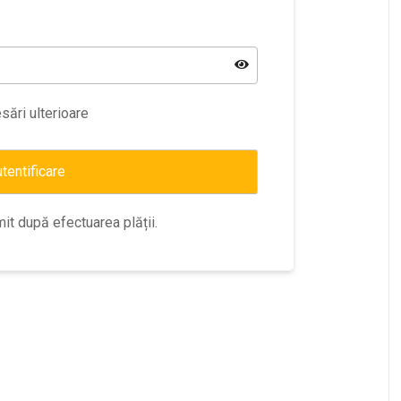
sări ulterioare
tentificare
mit după efectuarea plății.
”