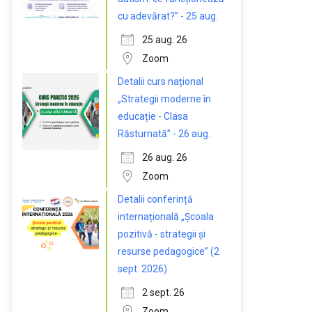
cu adevărat?” - 25 aug.
25 aug. 26
Zoom
Detalii curs național
„Strategii moderne în
educație - Clasa
Răsturnată” - 26 aug.
26 aug. 26
Zoom
Detalii conferință
internațională „Școala
pozitivă - strategii și
resurse pedagogice” (2
sept. 2026)
2 sept. 26
Zoom