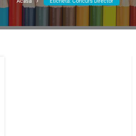
Acasă
Etichetă:
Concurs Director