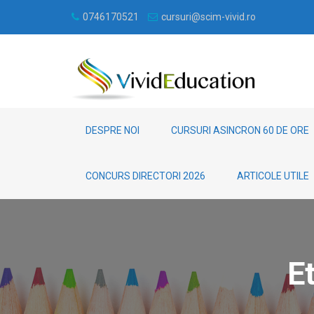
0746170521
cursuri@scim-vivid.ro
DESPRE NOI
CURSURI ASINCRON 60 DE ORE
CONCURS DIRECTORI 2026
ARTICOLE UTILE
E