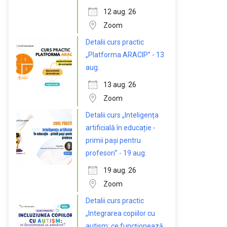
12 aug. 26
Zoom
Detalii curs practic
„Platforma ARACIP” - 13
aug.
13 aug. 26
Zoom
Detalii curs „Inteligența
artificială în educație -
primii pași pentru
profesori” - 19 aug.
19 aug. 26
Zoom
Detalii curs practic
„Integrarea copiilor cu
autism: ce funcționează