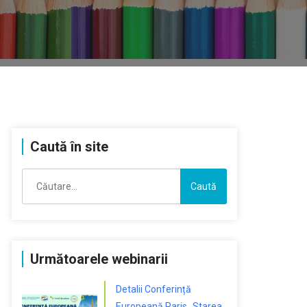
Caută în site
Caută
după:
Următoarele webinarii
Detalii Conferință
Europeană Paris „Starea