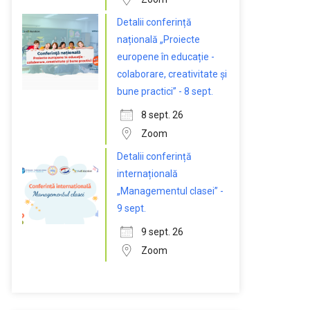
Detalii conferință
națională „Proiecte
europene în educație -
colaborare, creativitate și
bune practici” - 8 sept.
8 sept. 26
Zoom
Detalii conferință
internațională
„Managementul clasei” -
9 sept.
9 sept. 26
Zoom