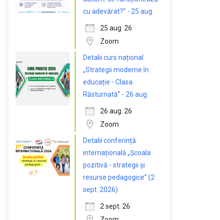
cu adevărat?” - 25 aug.
25 aug. 26
Zoom
Detalii curs național
„Strategii moderne în
educație - Clasa
Răsturnată” - 26 aug.
26 aug. 26
Zoom
Detalii conferință
internațională „Școala
pozitivă - strategii și
resurse pedagogice” (2
sept. 2026)
2 sept. 26
Zoom