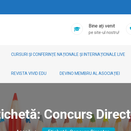
Bine ați venit
pe site-ul nostru!
CURSURI ȘI CONFERINȚE NAȚIONALE ȘI INTERNAȚIONALE LIVE
REVISTA VIVID EDU
DEVINO MEMBRU AL ASOCIAȚIEI
tichetă:
Concurs Direct