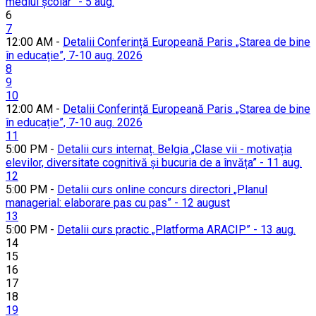
mediul școlar” - 5 aug.
6
7
12:00 AM -
Detalii Conferință Europeană Paris „Starea de bine
în educație”, 7-10 aug. 2026
8
9
10
12:00 AM -
Detalii Conferință Europeană Paris „Starea de bine
în educație”, 7-10 aug. 2026
11
5:00 PM -
Detalii curs internaț. Belgia „Clase vii - motivația
elevilor, diversitate cognitivă și bucuria de a învăța” - 11 aug.
12
5:00 PM -
Detalii curs online concurs directori „Planul
managerial: elaborare pas cu pas” - 12 august
13
5:00 PM -
Detalii curs practic „Platforma ARACIP” - 13 aug.
14
15
16
17
18
19