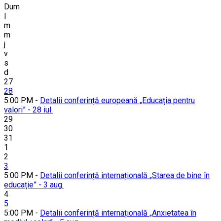
Dum
l
m
m
j
v
s
d
27
28
5:00 PM -
Detalii conferință europeană „Educația pentru
valori” - 28 iul.
29
30
31
1
2
3
5:00 PM -
Detalii conferință internațională „Starea de bine în
educație” - 3 aug.
4
5
5:00 PM -
Detalii conferință internațională „Anxietatea în