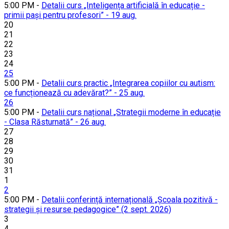
5:00 PM -
Detalii curs „Inteligența artificială în educație -
primii pași pentru profesori” - 19 aug.
20
21
22
23
24
25
5:00 PM -
Detalii curs practic „Integrarea copiilor cu autism:
ce funcționează cu adevărat?” - 25 aug.
26
5:00 PM -
Detalii curs național „Strategii moderne în educație
- Clasa Răsturnată” - 26 aug.
27
28
29
30
31
1
2
5:00 PM -
Detalii conferință internațională „Școala pozitivă -
strategii și resurse pedagogice” (2 sept. 2026)
3
4