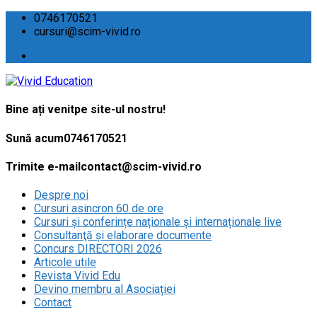
0746170521
cursuri@scim-vivid.ro
Bine ați venit
pe site-ul nostru!
Sună acum
0746170521
Trimite e-mail
contact@scim-vivid.ro
Despre noi
Cursuri asincron 60 de ore
Cursuri și conferințe naționale și internaționale live
Consultanţă și elaborare documente
Concurs DIRECTORI 2026
Articole utile
Revista Vivid Edu
Devino membru al Asociației
Contact