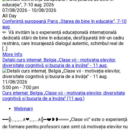
07/08/2026 - 10/08/2026
All Day
Conferință europeană Paris „Starea de bine în educație”, 7-10
aug.
✏ Vă invităm la o experiență educațională internațională
dedicată stării de bine în educație, desfășurată într-un cadru
restrâns, care încurajează dialogul autentic, schimbul real de
[...]
More Info
Detalii curs internaț. Belgia „Clase vii - motivația elevilor,
diversitate cognitivă și bucuria de a învăța” - 11 aug.
11/08/2026
5:00 pm - 7:00 pm
Curs internaț. Belgia „Clase vii - motivația elevilor, diversitate
cognitivă și bucuria de a învăța” (11 aug.)
Webinarii
━━╬٨ـﮩﮩ❤٨ـﮩﮩـ╬━❤️❥❥═══ „Clase vii” este o experiență
de formare pentru profesorii care simt că motivația elevilor nu