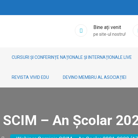
Bine ați venit
pe site-ul nostru!
CURSURI ȘI CONFERINȚE NAȚIONALE ȘI INTERNAȚIONALE LIVE
REVISTA VIVID EDU
DEVINO MEMBRU AL ASOCIAȚIEI
 SCIM – An Școlar 202