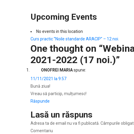
Upcoming Events
No events in this location
Navigare
Curs practic ”Noile standarde ARACIP” – 12 noi.
One thought on “
Webina
în
2021-2022 (17 noi.)
”
articole
ONOFREI MARIA
spune:
11/11/2021 la 9:57
Bună ziua!
Vreau să particip, mulțumesc!
Răspunde
Lasă un răspuns
Adresa ta de email nu va fi publicată.
Câmpurile obligat
Comentariu