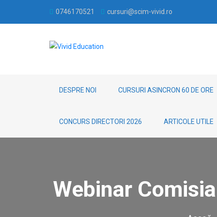
0746170521
cursuri@scim-vivid.ro
DESPRE NOI
CURSURI ASINCRON 60 DE ORE
CONCURS DIRECTORI 2026
ARTICOLE UTILE
Webinar Comisia