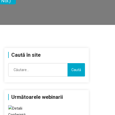
Noi.)
Caută în site
Caută
după:
Următoarele webinarii