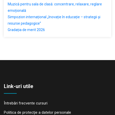
Muzică pentru sala de clasă: concentrare, relaxare, reglare
emoțională
Simpozion internațional „Inovație în educație – strategii și
resurse pedagogice”
Gradația de merit 2026
Link-uri utile
Întrebări frecvente cursuri
Politica de protecţie a datelor personale