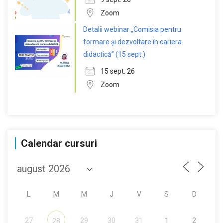
Zoom
Detalii webinar „Comisia pentru
formare și dezvoltare în cariera
didactică” (15 sept.)
15 sept. 26
Zoom
Calendar cursuri
L
M
M
J
V
S
D
27
29
30
31
1
2
28