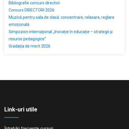
Bibliografie concurs directori
Concurs DIRECTORI 2026
Muzică pentru sala de clasă: concentrare, relaxare, reglare
emoțională
Simpozion internațional „Inovație în educație – strategii și
resurse pedagogice”
Gradația de merit 2026
Link-uri utile
Întrebări frecvente cursuri