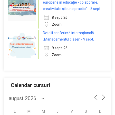
europene în educație - colaborare,
creativitate și bune practici” - 8 sept.
8 sept. 26
Zoom
Detalii conferință internațională
„Managementul clasei” - 9 sept.
9 sept. 26
Zoom
Calendar cursuri
L
M
M
J
V
S
D