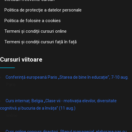
Politica de protecţie a datelor personale
Politica de folosire a cookies
Termeni și condiții cursuri online
Termeni și condiții cursuri față în față
Cursuri viitoare
Conferință europeană Paris „Starea de bine în educație”, 7-10 aug.
Paris
Curs internaț. Belgia „Clase vii - motivația elevilor, diversitate
cognitivă și bucuria de a învăța” (11 aug.)
online
Curs online concurs directori „Planul managerial: elaborare pas cu