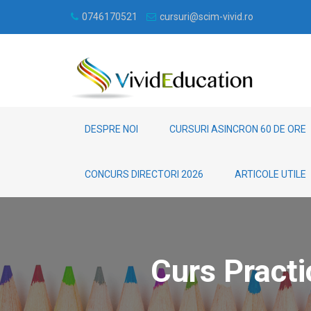
0746170521
cursuri@scim-vivid.ro
DESPRE NOI
CURSURI ASINCRON 60 DE ORE
CONCURS DIRECTORI 2026
ARTICOLE UTILE
Curs Practi