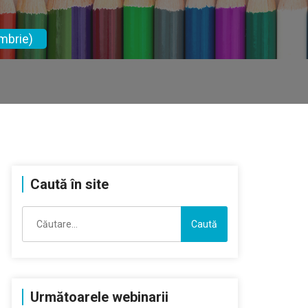
mbrie)
Caută în site
Caută
după:
Următoarele webinarii