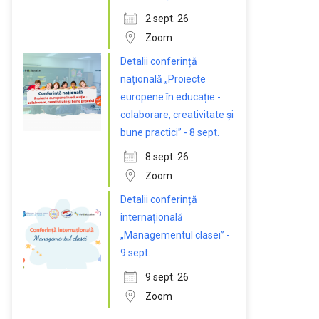
2 sept. 26
Zoom
Detalii conferință
națională „Proiecte
europene în educație -
colaborare, creativitate și
bune practici” - 8 sept.
8 sept. 26
Zoom
Detalii conferință
internațională
„Managementul clasei” -
9 sept.
9 sept. 26
Zoom