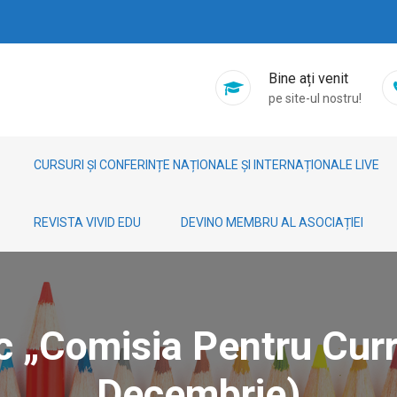
Bine ați venit
pe site-ul nostru!
CURSURI ȘI CONFERINȚE NAȚIONALE ȘI INTERNAȚIONALE LIVE
REVISTA VIVID EDU
DEVINO MEMBRU AL ASOCIAȚIEI
c „Comisia Pentru Cur
Decembrie)