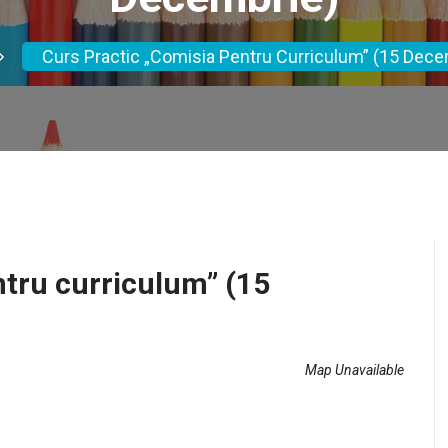
Curs Practic „Comisia Pentru Curriculum” (15 Dece
ntru curriculum” (15
Map Unavailable