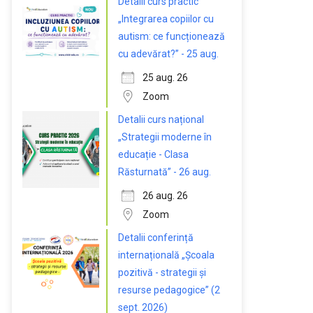
Detalii curs practic
„Integrarea copiilor cu
autism: ce funcționează
cu adevărat?” - 25 aug.
25 aug. 26
Zoom
Detalii curs național
„Strategii moderne în
educație - Clasa
Răsturnată” - 26 aug.
26 aug. 26
Zoom
Detalii conferință
internațională „Școala
pozitivă - strategii și
resurse pedagogice” (2
sept. 2026)