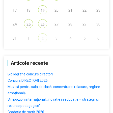
17
18
20
21
22
23
19
24
27
28
29
30
25
26
31
1
3
4
5
6
2
Articole recente
Bibliografie concurs directori
Concurs DIRECTORI 2026
Muzică pentru sala de clasă: concentrare, relaxare, reglare
emoțională
Simpozion internațional „Inovație în educație – strategii și
resurse pedagogice”
Gradația de merit 2026