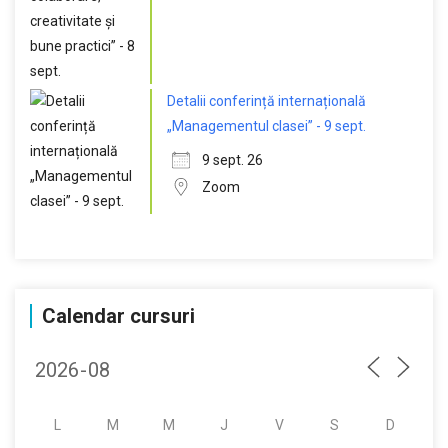
Detalii conferință internațională
„Managementul clasei” - 9 sept.
9 sept. 26
Zoom
Calendar cursuri
L
M
M
J
V
S
D