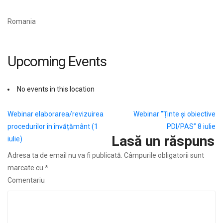
Romania
Upcoming Events
No events in this location
Navigare
Webinar elaborarea/revizuirea
Webinar ”Ținte și obiective
procedurilor în învățământ (1
PDI/PAS” 8 iulie
în
Lasă un răspuns
iulie)
articole
Adresa ta de email nu va fi publicată.
Câmpurile obligatorii sunt
marcate cu
*
Comentariu