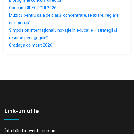
Bibliografie concurs directori
Concurs DIRECTORI 2026
Muzică pentru sala de clasă: concentrare, relaxare, reglare
emoțională
Simpozion internațional „Inovație în educație – strategii și
resurse pedagogice”
Gradația de merit 2026
Link-uri utile
Întrebări frecvente cursuri