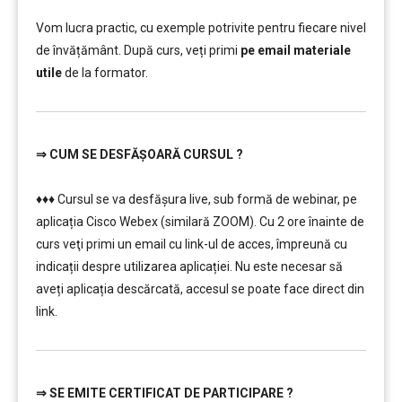
………………………
Vom lucra practic, cu exemple potrivite pentru fiecare nivel
de învățământ. După curs, veți primi
pe email materiale
utile
de la formator.
⇒
CUM SE DESFĂȘOARĂ CURSUL ?
…………..
♦♦♦ Cursul se va desfășura live, sub formă de webinar, pe
aplicația Cisco Webex (similară ZOOM). Cu 2 ore înainte de
curs veţi primi un email cu link-ul de acces, împreună cu
indicații despre utilizarea aplicației. Nu este necesar să
aveți aplicația descărcată, accesul se poate face direct din
link.
⇒
SE EMITE CERTIFICAT DE PARTICIPARE ?