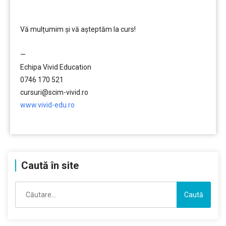
………….
Vă mulțumim și vă aşteptăm la curs!
…………..
—
Echipa Vivid Education
0746 170 521
cursuri@scim-vivid.ro
www.vivid-edu.ro
…………..
Caută în site
Caută
după: