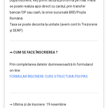
După înscriere, veți primi factura proformă pe mail. Plata
se poate realiza apoi direct cu cardul, prin transfer
bancar/OP sau cash, la orice sucursală BRD/Poșta
Română.
Taxa se poate deconta la unitate (avem cont în Trezorerie
și SEAP).
⇒
CUM SE FACE ÎNSCRIEREA ?
…………..
Prin completarea datelor dumneavoastră în formularul
on-line:
FORMULAR ÎNSCRIERE CURS STRUCTURA PDI/PAS
…………..
⇒ Ultima zi de înscriere: 19 noiembrie