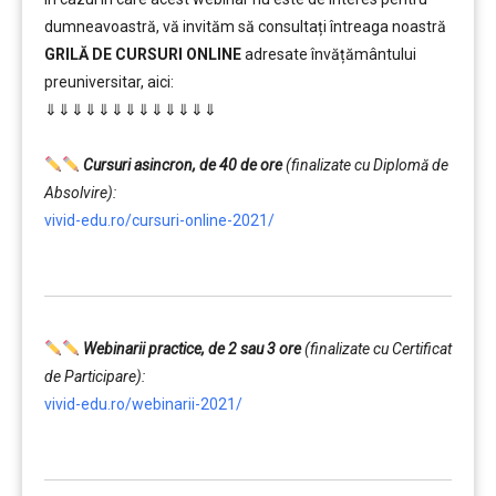
dumneavoastră, vă invităm să consultați întreaga noastră
GRILĂ DE CURSURI ONLINE
adresate învățământului
preuniversitar, aici:
⇓⇓⇓⇓⇓⇓⇓⇓⇓⇓⇓⇓⇓
…………..
Cursuri asincron, de 40 de ore
(finalizate cu Diplomă de
Absolvire):
vivid-edu.ro/cursuri-online-2021/
…………..
Webinarii practice, de 2 sau 3 ore
(finalizate cu Certificat
de Participare):
vivid-edu.ro/webinarii-2021/
…………..