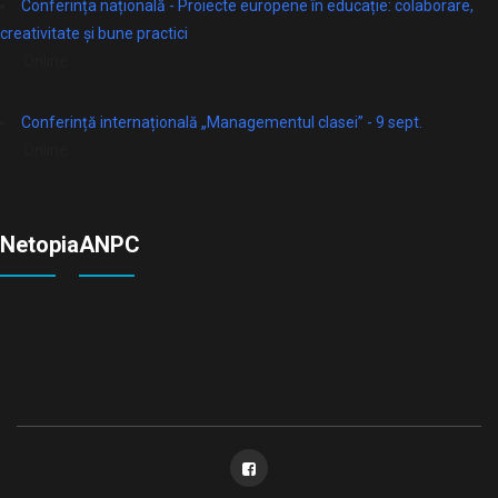
Conferința națională - Proiecte europene în educație: colaborare,
creativitate și bune practici
Online
Conferință internațională „Managementul clasei” - 9 sept.
Online
Netopia
ANPC