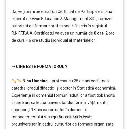
…………..
Da, veți primi pe email un Certificat de Participare scanat,
eliberat de Vivid Education & Management SRL, furnizor
autorizat de formare profesională, înscris în registrul
R.N.F.F.P.A.A. Certificatul va avea un număr de
8 ore
: 2 ore
de curs + 6 ore studiu individual al materialelor.
⇒
CINE ESTE FORMATORUL ?
…………..
Nina Hanciuc
– profesor cu 25 de ani vechime la
catedră, gradul didactic I şi doctor în Statistică economică.
Experiența în domeniul formării adulților a fost dobândită
în cei 6 ani ca lector universitar doctor în învățământul
superior şi 13 ani ca formator în domeniul
managementului şi asigurării calității în învăț.
preuniversitar, în cadrul cursurilor de formare organizate