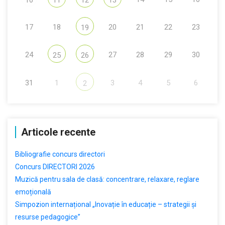
17
18
20
21
22
23
19
24
27
28
29
30
25
26
31
1
3
4
5
6
2
Articole recente
Bibliografie concurs directori
Concurs DIRECTORI 2026
Muzică pentru sala de clasă: concentrare, relaxare, reglare
emoțională
Simpozion internațional „Inovație în educație – strategii și
resurse pedagogice”