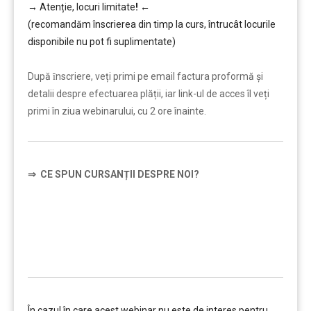
→
Atenție, lo
curi limitate
!
←
(recomandăm înscrierea din timp la curs, întrucât locurile
disponibile nu pot fi suplimentate)
…………..
După ȋnscriere, veți primi pe email factura proformă și
detalii despre efectuarea plății, iar link-ul de acces îl veți
primi în ziua webinarului, cu 2 ore înainte.
⇒
CE SPUN CURSANȚII DESPRE NOI?
…………..
În cazul în care acest webinar nu este de interes pentru