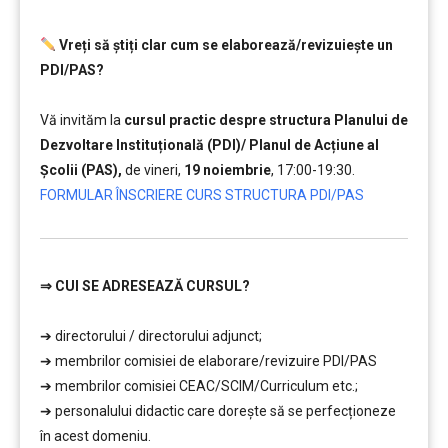
Vreți să ştiți clar cum se elaborează/revizuieşte un
PDI/PAS?
………………
Vă invităm la
cursul practic despre structura Planului de
Dezvoltare Instituțională (PDI)/ Planul de Acțiune al
Școlii (PAS),
de vineri,
19 noiembrie
, 17:00-19:30.
FORMULAR ÎNSCRIERE CURS STRUCTURA PDI/PAS
⇒
CUI SE ADRESEAZĂ CURSUL?
…………..
➔ directorului / directorului adjunct;
➔ membrilor comisiei de elaborare/revizuire PDI/PAS
➔ membrilor comisiei CEAC/SCIM/Curriculum etc.;
➔ personalului didactic care doreşte să se perfecționeze
în acest domeniu.