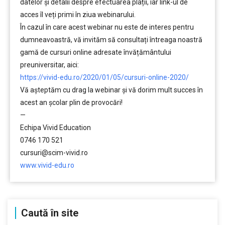
datelor şi detalii despre efectuarea plații, iar link-ul de
acces îl veți primi în ziua webinarului.
În cazul în care acest webinar nu este de interes pentru
dumneavoastră, vă invităm să consultați întreaga noastră
gamă de cursuri online adresate învățământului
preuniversitar, aici:
https://vivid-edu.ro/2020/01/05/cursuri-online-2020/
Vă aşteptăm cu drag la webinar şi vă dorim mult succes în
acest an şcolar plin de provocări!
—
Echipa Vivid Education
0746 170 521
cursuri@scim-vivid.ro
www.vivid-edu.ro
Caută în site