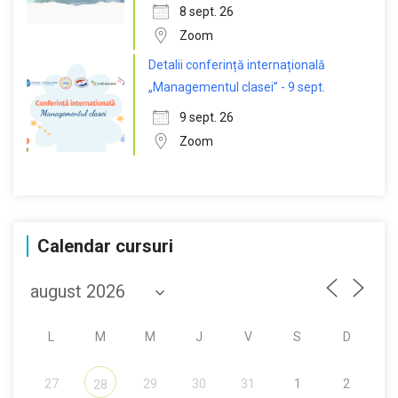
8 sept. 26
Zoom
Detalii conferință internațională
„Managementul clasei” - 9 sept.
9 sept. 26
Zoom
Calendar cursuri
L
M
M
J
V
S
D
27
29
30
31
1
2
28