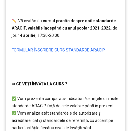
.
Vă invităm la
cursul practic despre noile standarde
ARACIP, valabile începând cu anul școlar 2021-2022,
de
joi,
14 aprilie,
17:30-20:00.
…….
FORMULAR ÎNSCRIERE CURS STANDARDE ARACIP
…………..
⇒
CE VEȚI ÎNVĂȚA LA CURS ?
…………..
Vom prezenta comparativ indicatorii/cerinţele din noile
standarde ARACIP faţă de cele valabile până în prezent.
Vom analiza atât standardele de autorizare și
acreditare, cât și standardele de referință, cu accent pe
particularitățile fiecărui nivel de învățământ.