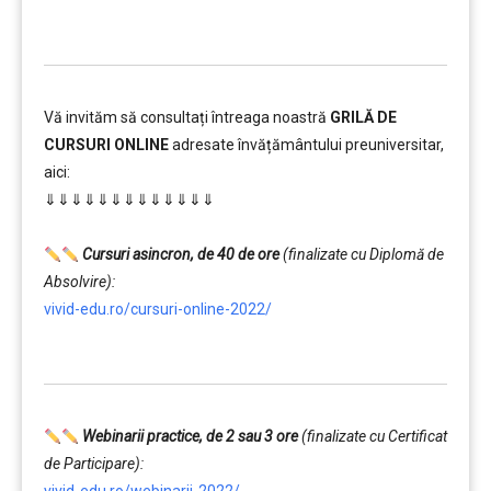
Vă invităm să consultați întreaga noastră
GRILĂ DE
CURSURI ONLINE
adresate învățământului preuniversitar,
aici:
⇓⇓⇓⇓⇓⇓⇓⇓⇓⇓⇓⇓⇓
…………..
Cursuri asincron, de 40 de ore
(finalizate cu Diplomă de
Absolvire):
vivid-edu.ro/cursuri-online-2022/
…………..
Webinarii practice, de 2 sau 3 ore
(finalizate cu Certificat
de Participare):