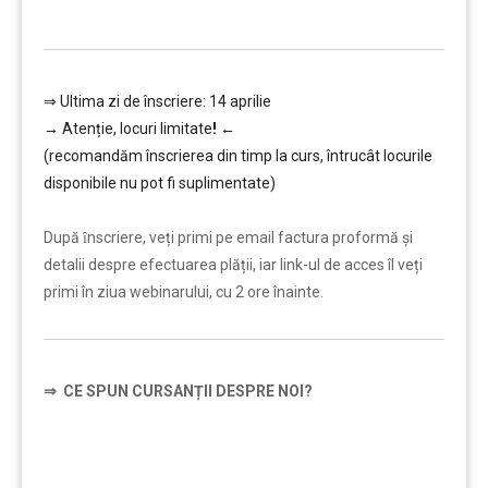
…………..
⇒ Ultima zi de înscriere: 14 aprilie
→
Atenție, lo
curi limitate
!
←
(recomandăm înscrierea din timp la curs, întrucât locurile
disponibile nu pot fi suplimentate)
…………..
După ȋnscriere, veți primi pe email factura proformă și
detalii despre efectuarea plății, iar link-ul de acces îl veți
primi în ziua webinarului, cu 2 ore înainte.
⇒
CE SPUN CURSANȚII DESPRE NOI?
…………..