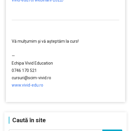
vivid-edu.ro/webinarii-2022/
…………..
………….
Vă mulțumim și vă aşteptăm la curs!
…………..
—
Echipa Vivid Education
0746 170 521
cursuri@scim-vivid.ro
www.vivid-edu.ro
…………..
Caută în site