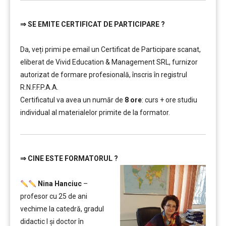
⇒
SE EMITE CERTIFICAT DE PARTICIPARE ?
…………..
Da, veți primi pe email un Certificat de Participare scanat,
eliberat de Vivid Education & Management SRL, furnizor
autorizat de formare profesională, înscris în registrul
R.N.F.F.P.A.A.
Certificatul va avea un număr de
8 ore
: curs + ore studiu
individual al materialelor primite de la formator.
⇒
CINE ESTE FORMATORUL ?
…………..
Nina Hanciuc
–
profesor cu 25 de ani
vechime la catedră, gradul
didactic I şi doctor în