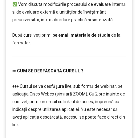
Vom discuta modificările procesului de evaluare internă
si de evaluare externă a unităţilor de învăţământ
preuniversitar, într-o abordare practică și sintetizată.
………………………
După curs, veți primi
pe email materiale de studiu
de la
formator.
⇒
CUM SE DESFĂȘOARĂ CURSUL ?
…………..
♦♦♦ Cursul se va desfășura live, sub formă de webinar, pe
aplicația Cisco Webex (similară ZOOM). Cu 2 ore înainte de
curs veţi primi un email cu link-ul de acces, împreună cu
indicații despre utilizarea aplicației. Nu este necesar să
aveți aplicația descărcată, accesul se poate face direct din
link.