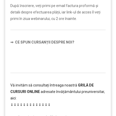
După ȋnscriere, veți primi pe email factura proformă și
detalii despre efectuarea plății, iar link-ul de acces îl veți
primi în ziua webinarului, cu 2 ore înainte.
⇒
CE SPUN CURSANȚII DESPRE NOI?
…………..
Vă invităm să consultați întreaga noastră
GRILĂ DE
CURSURI ONLINE
adresate învățământului preuniversitar,
aici:
⇓⇓⇓⇓⇓⇓⇓⇓⇓⇓⇓⇓⇓
…………..