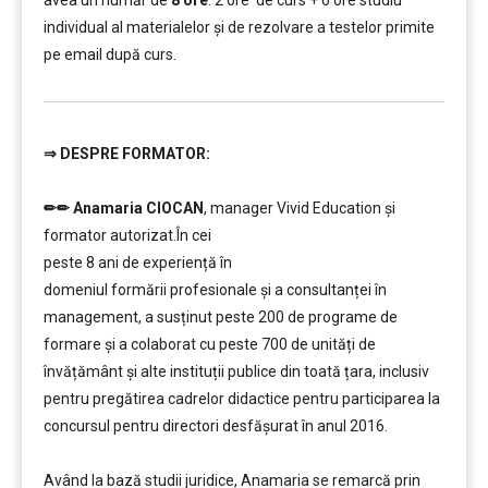
avea un număr de
8 ore
: 2 ore de curs + 6 ore studiu
individual al materialelor și de rezolvare a testelor primite
pe email după curs.
⇒
DESPRE FORMATOR:
…..
✏✏
Anamaria CIOCAN
, manager Vivid Education și
formator autorizat.
În cei
peste 8 ani de experiență în
domeniul formării profesionale și a consultanței în
management, a susținut peste 200 de programe de
formare și a colaborat cu peste 700 de unități de
învățământ şi alte instituții publice din toată țara, inclusiv
pentru pregătirea cadrelor didactice pentru participarea la
concursul pentru directori desfășurat în anul 2016.
………
Având la bază studii juridice, Anamaria se remarcă prin