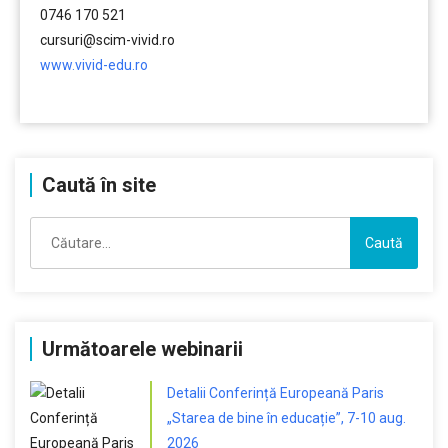
0746 170 521
cursuri@scim-vivid.ro
www.vivid-edu.ro
…………..
Caută în site
Caută
după:
Următoarele webinarii
Detalii Conferință Europeană Paris
„Starea de bine în educație”, 7-10 aug.
2026