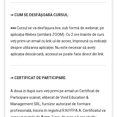
⇒
CUM SE DESFĂȘOARĂ CURSUL:
…………..
♦♦♦ Cursul se va desfășura live, sub formă de webinar, pe
aplicația Webex (similară ZOOM). Cu 2 ore înainte de curs
veţi primi un email cu link-ul de acces, împreună cu indicații
despre utilizarea aplicației. Nu este necesar să aveți
aplicația descărcată, accesul se poate face direct din link.
⇒
CERTIFICAT DE PARTICIPARE:
…………..
A doua zi după curs veți primi pe email un Certificat de
Participare scanat, eliberat de Vivid Education &
Management SRL, furnizor autorizat de formare
profesională, înscris în registrul R.N.F.F.P.A.A. Certificatul va