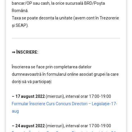
bancar/OP sau cash, la orice sucursală BRD/Poșta
Română.
Taxa se poate deconta la unitate (avem cont în Trezorerie
și SEAP).
⇒
ÎNSCRIERE:
………
Înscrierea se face prin completarea datelor
dumneavoastră în formularul online asociat grupei la care
doriți să vă participați:
……
– 17 august 2022
(miercuri), interval orar 17:00-19:00
Formular Înscriere Curs Concurs Directori – Legislație-17-
aug
…….
– 24 august 2022
(miercuri), interval orar 17:00-19:00