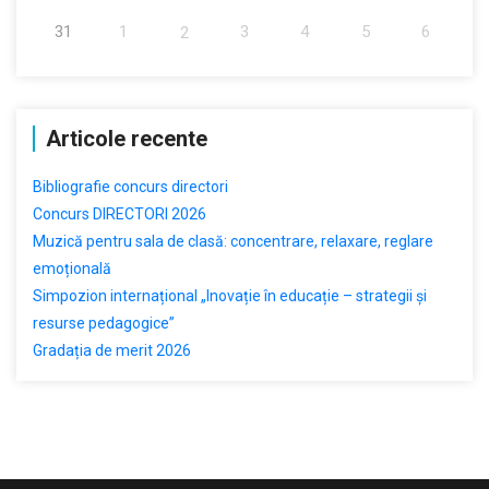
31
1
3
4
5
6
2
Articole recente
Bibliografie concurs directori
Concurs DIRECTORI 2026
Muzică pentru sala de clasă: concentrare, relaxare, reglare
emoțională
Simpozion internațional „Inovație în educație – strategii și
resurse pedagogice”
Gradația de merit 2026