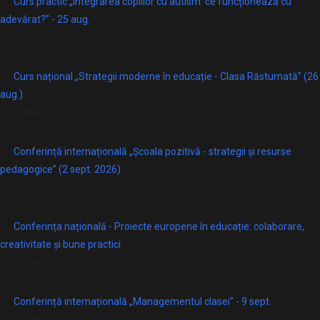
Curs practic „Integrarea copiilor cu autism: ce funcționează cu
adevărat?” - 25 aug.
online
Curs național „Strategii moderne în educație - Clasa Răsturnată” (26
aug.)
online
Conferință internațională „Școala pozitivă - strategii și resurse
pedagogice” (2 sept. 2026)
Online
Conferința națională - Proiecte europene în educație: colaborare,
creativitate și bune practici
Online
Conferință internațională „Managementul clasei” - 9 sept.
Online