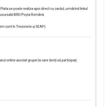
Plata se poate realiza apoi direct cu cardul, urmârind linkul
ce sucursală BRD/Poșta Română.
em cont în Trezorerie și SEAP).
 online asociat grupei la care doriți să participați: