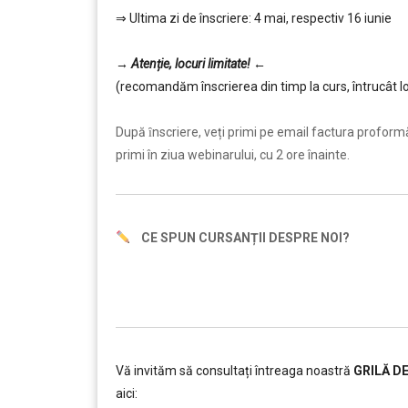
⇒ Ultima zi de înscriere: 4 mai, respectiv 16 iunie
……….
→
Atenție, lo
curi limitate!
←
(recomandăm înscrierea din timp la curs, întrucât lo
………
După ȋnscriere, veți primi pe email factura proformă ș
primi în ziua webinarului, cu 2 ore înainte.
CE SPUN CURSANȚII DESPRE NOI?
Vă invităm să consultați întreaga noastră
GRILĂ D
aici: