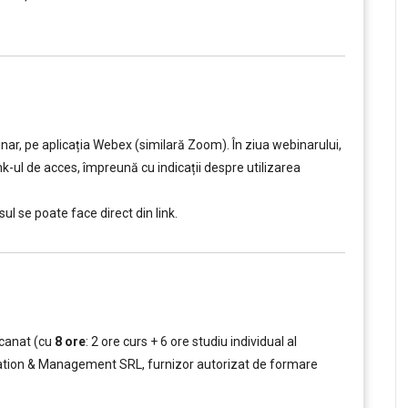
ar, pe aplicația Webex (similară Zoom). În ziua webinarului,
ink-ul de acces, împreună cu indicații despre utilizarea
ul se poate face direct din link.
scanat (cu
8
ore
: 2 ore curs + 6 ore studiu individual al
ucation & Management SRL, furnizor autorizat de formare