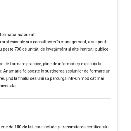
 formator autorizat.
ii profesionale și a consultanței în management, a susținut
peste 700 de unități de învățământ şi alte instituții publice
e formare practice, pline de informații și explicații la
tor, Anamaria folosește în susținerea sesiunilor de formare un
, reușind la finalul sesiunii să parcurgă într-un mod cât mai
iversitar.
 sume de
100 de lei
, care include şi transmiterea certificatului