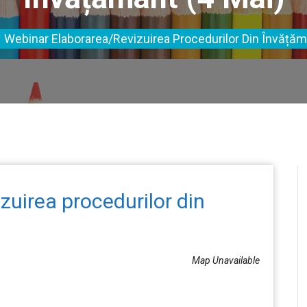
Webinar Elaborarea/revizuirea Procedurilor Din Învățăm
zuirea procedurilor din
Map Unavailable