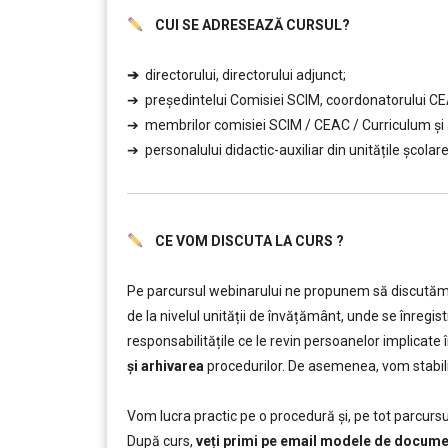
CUI SE ADRESEAZĂ CURSUL?
……….
➔
directorului, directorului adjunct;
➔ președintelui Comisiei SCIM, coordonatorului CEAC
➔ membrilor comisiei SCIM / CEAC / Curriculum și ai 
➔ personalului didactic-auxiliar din unitățile școlare
CE VOM DISCUTA LA CURS ?
……….
Pe parcursul webinarului ne propunem să discutăm 
de la nivelul unității de învățământ, unde se înregi
responsabilitățile ce le revin persoanelor implicate 
și arhivarea
procedurilor. De asemenea, vom stabil
………
Vom lucra practic pe o procedură și, pe tot parcursul
După curs,
veți primi pe email modele de document