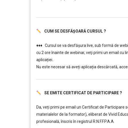
……….
CUM SE DESFĂȘOARĂ CURSUL ?
……….
♦♦♦ Cursul se va desfășura live, sub formă de webin
cu 2 ore înainte de webinar, veţi primi un email cu l
aplicației.
Nu este necesar să aveți aplicația descărcată, acces
SE EMITE CERTIFICAT DE PARTICIPARE ?
……….
Da, veți primi pe email un Certificat de Participare 
materialelor de la formator), eliberat de Vivid Ed
profesională, înscris în registrul R.N.F.F.P.A.A.