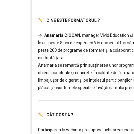
CINE ESTE FORMATORUL ?
……….
⇒
Anamaria CIOCAN
, manager Vivid Education și
În cei peste 8 ani de experiență în domeniul formăr
peste 200 de programe de formare și a colaborat cu 
din toată țara.
Anamaria se remarcă prin susținerea unor programe d
obiect, punctuale și concrete. În calitate de forma
limbaj ușor de digerat și pe înțelesul participanților
plăcut și ușor temele specifice învățământului preun
CÂT COSTĂ ?
……….
Participarea la webinar presupune achitarea unei