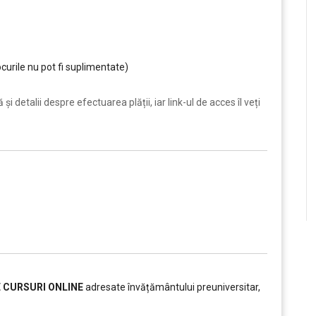
curile nu pot fi suplimentate)
i detalii despre efectuarea plății, iar link-ul de acces îl veți
E CURSURI ONLINE
adresate învățământului preuniversitar,