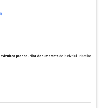
i)
 revizuirea procedurilor documentate
de la nivelul unităților