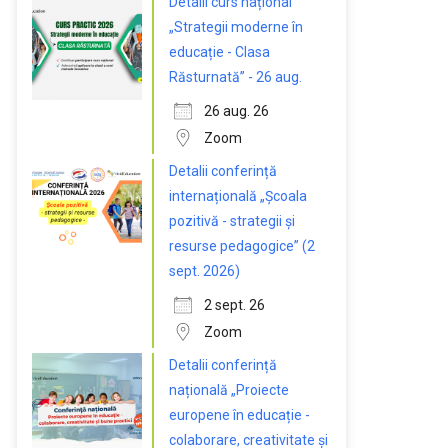
Detalii curs național
„Strategii moderne în
educație - Clasa
Răsturnată” - 26 aug.
26 aug. 26
Zoom
Detalii conferință
internațională „Școala
pozitivă - strategii și
resurse pedagogice” (2
sept. 2026)
2 sept. 26
Zoom
Detalii conferință
națională „Proiecte
europene în educație -
colaborare, creativitate și