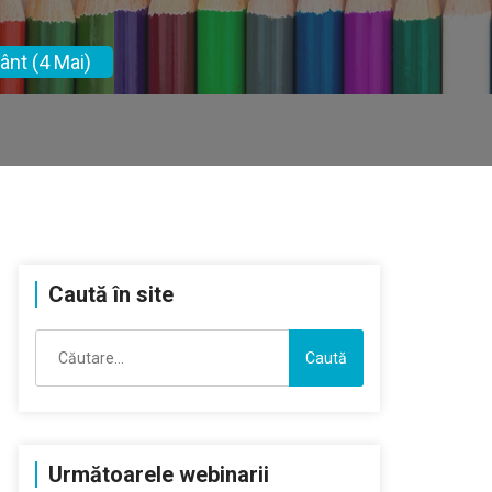
ânt (4 Mai)
Caută în site
Caută
după:
Următoarele webinarii