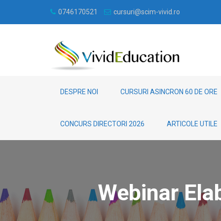
0746170521
cursuri@scim-vivid.ro
DESPRE NOI
CURSURI ASINCRON 60 DE ORE
CONCURS DIRECTORI 2026
ARTICOLE UTILE
Webinar Elab