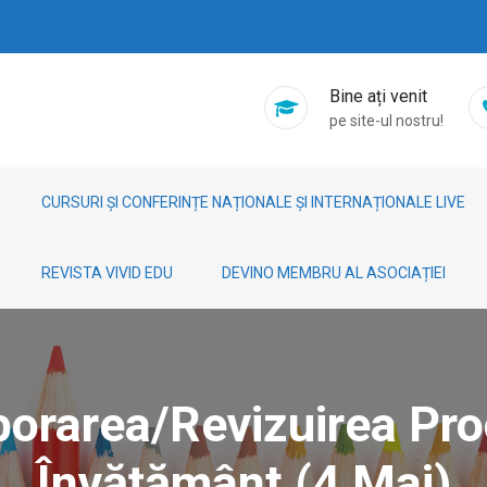
Bine ați venit
pe site-ul nostru!
CURSURI ȘI CONFERINȚE NAȚIONALE ȘI INTERNAȚIONALE LIVE
REVISTA VIVID EDU
DEVINO MEMBRU AL ASOCIAȚIEI
orarea/revizuirea Pro
Învățământ (4 Mai)