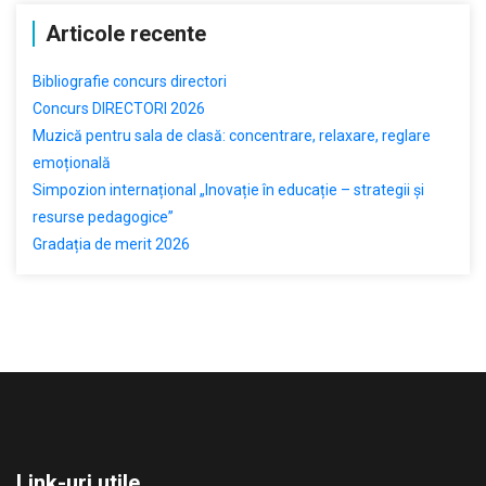
Articole recente
Bibliografie concurs directori
Concurs DIRECTORI 2026
Muzică pentru sala de clasă: concentrare, relaxare, reglare
emoțională
Simpozion internațional „Inovație în educație – strategii și
resurse pedagogice”
Gradația de merit 2026
Link-uri utile