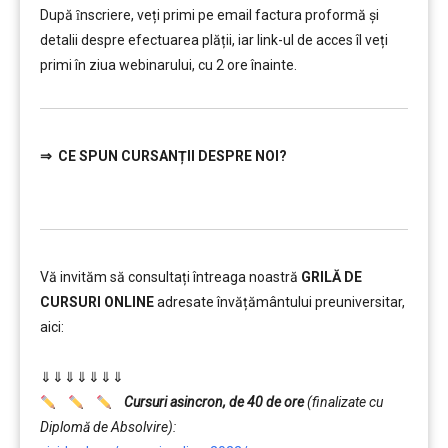
După ȋnscriere, veți primi pe email factura proformă și
detalii despre efectuarea plății, iar link-ul de acces îl veți
primi în ziua webinarului, cu 2 ore înainte.
⇒
CE SPUN CURSANȚII DESPRE NOI?
Vă invităm să consultați întreaga noastră
GRILĂ DE
CURSURI ONLINE
adresate învățământului preuniversitar,
aici:
……….
⇓⇓⇓⇓⇓⇓⇓
Cursuri asincron, de 40 de ore
(finalizate cu
Diplomă de Absolvire):