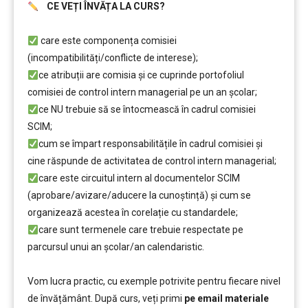
CE VEȚI ÎNVĂȚA LA CURS?
………..
care este componența comisiei
(incompatibilități/conflicte de interese);
ce atribuții are comisia și ce cuprinde portofoliul
comisiei de control intern managerial pe un an școlar;
ce NU trebuie să se întocmească în cadrul comisiei
SCIM;
cum se împart responsabilitățile în cadrul comisiei şi
cine răspunde de activitatea de control intern managerial;
care este circuitul intern al documentelor SCIM
(aprobare/avizare/aducere la cunoştință) și cum se
organizează acestea în corelație cu standardele;
care sunt termenele care trebuie respectate pe
parcursul unui an şcolar/an calendaristic.
………..
Vom lucra practic, cu exemple potrivite pentru fiecare nivel
de învățământ. După curs, veți primi
pe email materiale