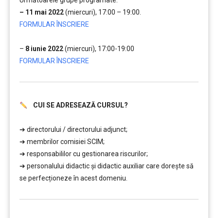
Următoarele grupe programate:
– 11 mai 2022
(miercuri), 17:00 – 19:00.
FORMULAR ÎNSCRIERE
…..
–
8 iunie 2022
(miercuri), 17:00-19:00
FORMULAR ÎNSCRIERE
CUI SE ADRESEAZĂ CURSUL?
………..
➔ directorului / directorului adjunct;
➔ membrilor comisiei SCIM;
➔ responsabililor cu gestionarea riscurilor;
➔ personalului didactic și didactic auxiliar care doreşte să
se perfecționeze în acest domeniu.