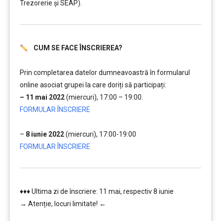
Trezorerie și SEAP).
CUM SE FACE ÎNSCRIEREA?
………..
Prin completarea datelor dumneavoastră în formularul
online asociat grupei la care doriți să participați:
– 11 mai 2022
(miercuri), 17:00 – 19:00.
FORMULAR ÎNSCRIERE
…..
–
8 iunie 2022
(miercuri), 17:00-19:00
FORMULAR ÎNSCRIERE
♦♦♦ Ultima zi de înscriere: 11 mai, respectiv 8 iunie
→ Atenție, lo
curi limitate! ←
………..