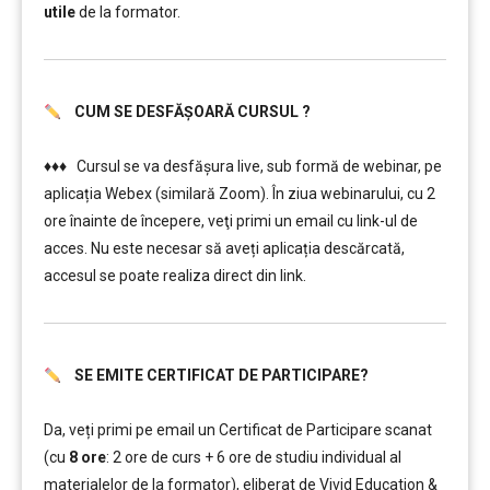
utile
de la formator.
CUM SE DESFĂȘOARĂ CURSUL ?
………..
♦♦♦ Cursul se va desfășura live, sub formă de webinar, pe
aplicația Webex (similară Zoom). În ziua webinarului, cu 2
ore înainte de începere, veţi primi un email cu link-ul de
acces. Nu este necesar să aveți aplicația descărcată,
accesul se poate realiza direct din link.
SE EMITE CERTIFICAT DE PARTICIPARE?
………..
Da, veți primi pe email un Certificat de Participare scanat
(cu
8 ore
: 2 ore de curs + 6 ore de studiu individual al
materialelor de la formator), eliberat de Vivid Education &