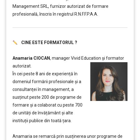
Management SRL, furnizor autorizat de formare
profesională, înscris în registrul R.N.F.F.P.A.A.
CINE ESTE FORMATORUL ?
………..
Anamaria CIOCAN
, manager Vivid Education și formator
autorizat.
În cei peste 8 ani de experiență în
domeniul formării profesionale și a
consultanței în management, a
susținut peste 200 de programe de
formare și a colaborat cu peste 700
de unități de învățământ şi alte
instituții publice din toată țara.
………
Anamaria se remarcă prin susținerea unor programe de