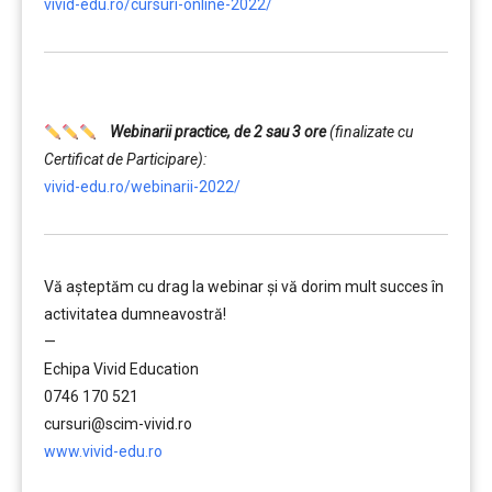
vivid-edu.ro/cursuri-online-2022/
…….
Webinarii practice, de 2 sau 3 ore
(finalizate cu
Certificat de Participare):
vivid-edu.ro/webinarii-2022/
Vă aşteptăm cu drag la webinar şi vă dorim mult succes în
activitatea dumneavostră!
—
Echipa Vivid Education
0746 170 521
cursuri@scim-vivid.ro
www.vivid-edu.ro
……….