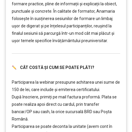
formare practice, pline de informații și explicații la obiect,
punctuale și concrete. În calitate de formator, Anamaria
folosește în susținerea sesiunilor de formare un limbaj
ușor de digerat și pe înțelesul participanților, reușind la
finalul sesiunii să parcurgă într-un mod cât mai plăcut și
ușor temele specifice învățământului preuniversitar.
CÂT COSTĂ ȘI CUM SE POATE PLĂTI?
………..
Participarea la webinar presupune achitarea unei sume de
150 de lei, care include şi emiterea certificatului.
După înscriere, primiți pe mail factura proformă. Plata se
poate realiza apoi direct cu cardul, prin transfer
bancar/OP sau cash, la orice sucursală BRD sau Poșta
Română.
Participarea se poate deconta la unitate (avem cont în