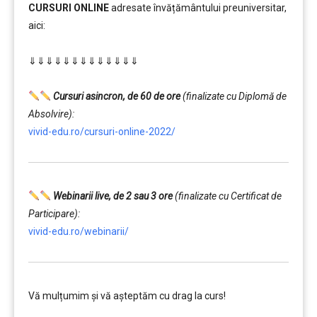
CURSURI ONLINE
adresate învățământului preuniversitar,
aici:
………
⇓⇓⇓⇓⇓⇓⇓⇓⇓⇓⇓⇓⇓
…………..
………
Cursuri asincron, de 60 de ore
(finalizate cu Diplomă de
Absolvire):
vivid-edu.ro/cursuri-online-2022/
Webinarii live, de 2 sau 3 ore
(finalizate cu Certificat de
Participare):
vivid-edu.ro/webinarii/
Vă mulțumim și vă aşteptăm cu drag la curs!
………