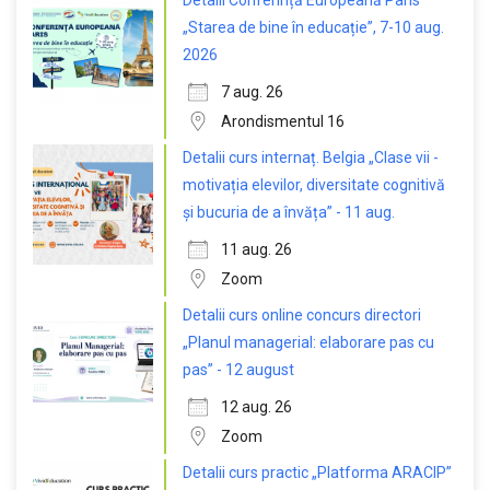
Detalii Conferință Europeană Paris
„Starea de bine în educație”, 7-10 aug.
2026
7 aug. 26
Arondismentul 16
Detalii curs internaț. Belgia „Clase vii -
motivația elevilor, diversitate cognitivă
și bucuria de a învăța” - 11 aug.
11 aug. 26
Zoom
Detalii curs online concurs directori
„Planul managerial: elaborare pas cu
pas” - 12 august
12 aug. 26
Zoom
Detalii curs practic „Platforma ARACIP”