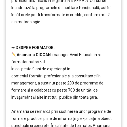
profesională, înscris în registrul R.N.F.F.P.A.A. Cursul se
încadrează la programele de abilitare funcțională, astfel
încât orele pot fi transformate în credite, conform art. 2
din metodologie.
⇒ DESPR
E FORMATOR:
………
Anamaria CIOCAN
, manager Vivid Education și
formator autorizat.
În cei peste 9 ani de experiență în
domeniul formării profesionale și a consultanței în
management, a susținut peste 200 de programe de
formare și a colaborat cu peste 700 de unități de
învățământ şi alte instituții publice din toată țara.
………
Anamaria se remarcă prin susținerea unor programe de
formare practice, pline de informații și explicații la obiect,
punctuale și concrete. În calitate de formator, Anamaria