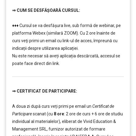
⇒
CUM SE DESFĂȘOARĂ CURSUL:
………
♦♦♦ Cursul se va desfășura live, sub formă de webinar, pe
platforma Webex (similară ZOOM). Cu 2 ore înainte de
curs veţi primi un email cu link-ul de acces, împreună cu
indicații despre utilizarea aplicației.
Nu este necesar să aveți aplicația descărcată, accesul se
poate face direct din link.
⇒
CERTIFICAT DE PARTICIPARE:
………
………
A doua zi după curs veți primi pe email un
Certificat de
Participare
scanat (cu
8 ore
: 2 ore de curs + 6 ore de studiu
individual al materialelor), eliberat de Vivid Education &
Management SRL, furnizor autorizat de formare