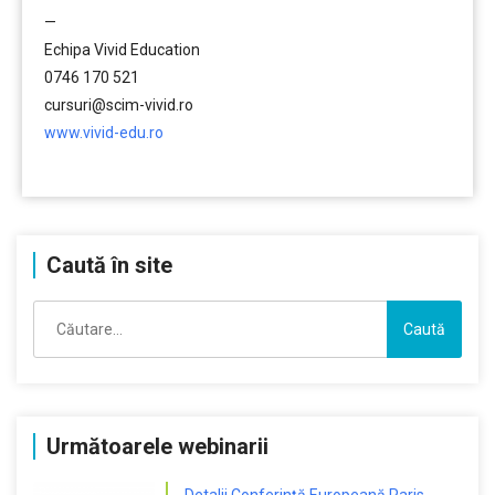
—
Echipa Vivid Education
0746 170 521
cursuri@scim-vivid.ro
www.vivid-edu.ro
………
Caută în site
Caută
după:
Următoarele webinarii