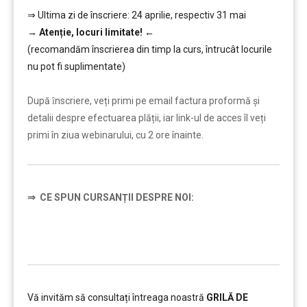
⇒ Ultima zi de înscriere: 24 aprilie, respectiv 31 mai
→
Atenție, lo
curi limitate!
←
(recomandăm înscrierea din timp la curs, întrucât locurile
nu pot fi suplimentate)
………
După ȋnscriere, veți primi pe email factura proformă și
detalii despre efectuarea plății, iar link-ul de acces îl veți
primi în ziua webinarului, cu 2 ore înainte.
⇒
CE SPUN CURSANȚII DESPRE NOI:
Vă invităm să consultați întreaga noastră
GRILĂ DE