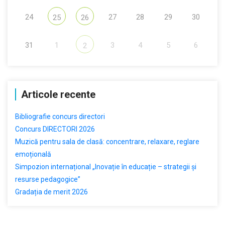
24
27
28
29
30
25
26
31
1
3
4
5
6
2
Articole recente
Bibliografie concurs directori
Concurs DIRECTORI 2026
Muzică pentru sala de clasă: concentrare, relaxare, reglare
emoțională
Simpozion internațional „Inovație în educație – strategii și
resurse pedagogice”
Gradația de merit 2026