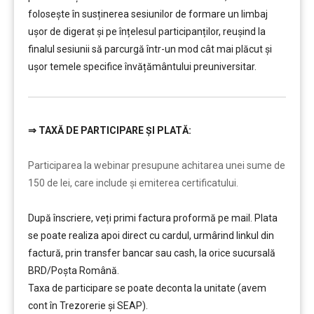
folosește în susținerea sesiunilor de formare un limbaj
ușor de digerat și pe înțelesul participanților, reușind la
finalul sesiunii să parcurgă într-un mod cât mai plăcut și
ușor temele specifice învățământului preuniversitar.
⇒
TAXĂ DE PARTICIPARE ȘI PLATĂ:
………
Participarea la webinar presupune achitarea unei sume de
150 de lei, care include şi emiterea certificatului.
După înscriere, veți primi factura proformă pe mail. Plata
se poate realiza apoi direct cu cardul, urmârind linkul din
factură, prin transfer bancar sau cash, la orice sucursală
BRD/Poșta Română.
Taxa de participare se poate deconta la unitate (avem
cont în Trezorerie și SEAP).