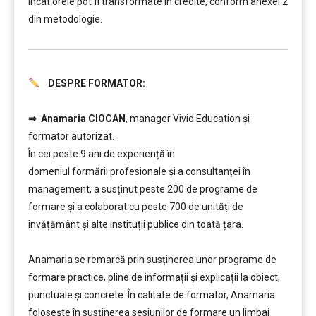
încât orele pot fi transformate în credite, conform anexei 2
din metodologie.
DESPRE FORMATOR:
………
⇒
Anamaria CIOCAN
, manager Vivid Education și
formator autorizat.
În cei peste 9 ani de experiență în
domeniul formării profesionale și a consultanței în
management, a susținut peste 200 de programe de
formare și a colaborat cu peste 700 de unități de
învățământ şi alte instituții publice din toată țara.
………
Anamaria se remarcă prin susținerea unor programe de
formare practice, pline de informații și explicații la obiect,
punctuale și concrete. În calitate de formator, Anamaria
folosește în susținerea sesiunilor de formare un limbaj