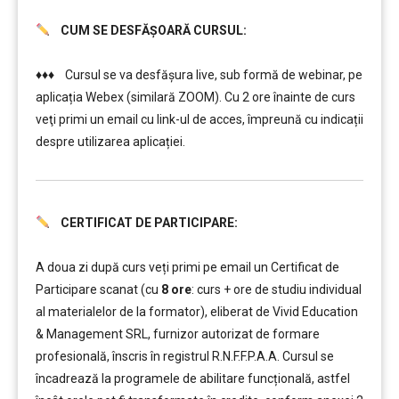
CUM SE DESFĂȘOARĂ CURSUL:
………
♦♦♦ Cursul se va desfășura live, sub formă de webinar, pe
aplicația Webex (similară ZOOM). Cu 2 ore înainte de curs
veţi primi un email cu link-ul de acces, împreună cu indicații
despre utilizarea aplicației.
CERTIFICAT DE PARTICIPARE:
………
………
A doua zi după curs veți primi pe email un Certificat de
Participare scanat (cu
8 ore
: curs + ore de studiu individual
al materialelor de la formator), eliberat de Vivid Education
& Management SRL, furnizor autorizat de formare
profesională, înscris în registrul R.N.F.F.P.A.A. Cursul se
încadrează la programele de abilitare funcțională, astfel