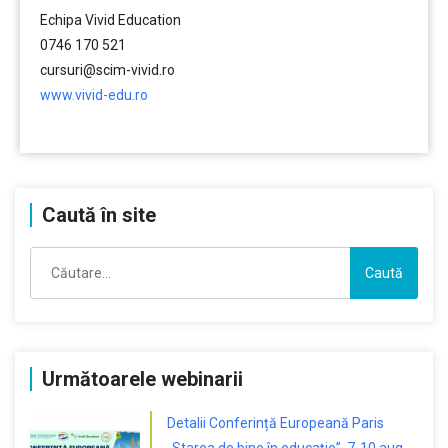
Echipa Vivid Education
0746 170 521
cursuri@scim-vivid.ro
www.vivid-edu.ro
………
Caută în site
Caută
după:
Următoarele webinarii
Detalii Conferință Europeană Paris