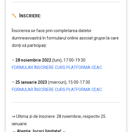
ÎNSCRIERE:
………
Înscrierea se face prin completarea datelor
dumneavoastră în formularul online asociat grupei la care
doriți să participați:
……..
–
28 noiembrie 2022
(luni), 17:00-19:30
FORMULAR ÎNSCRIERE CURS PLATFORMA CEAC
……..
–
25 ianuarie 2023
(miercuri), 15:00-17:30
FORMULAR ÎNSCRIERE CURS PLATFORMA CEAC
⇒ Ultima zi de înscriere: 28 noiembrie, respectiv 25
ianuarie
→
Atenție, lo
curi limitate!
←