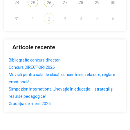
24
27
28
29
30
25
26
31
1
3
4
5
6
2
Articole recente
Bibliografie concurs directori
Concurs DIRECTORI 2026
Muzică pentru sala de clasă: concentrare, relaxare, reglare
emoțională
Simpozion internațional „Inovație în educație – strategii și
resurse pedagogice”
Gradația de merit 2026