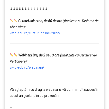
………
⇓⇓⇓⇓⇓⇓⇓⇓⇓⇓⇓⇓⇓
…………..
………
Cursuri asincron, de 60 de ore
(finalizate cu Diplomă de
Absolvire):
vivid-edu.ro/cursuri-online-2022/
Webinarii live, de 2 sau 3 ore
(finalizate cu Certificat de
Participare):
vivid-edu.ro/webinarii/
Vă aşteptăm cu drag la webinar şi vă dorim mult succes în
acest an şcolar plin de provocări!
………
—