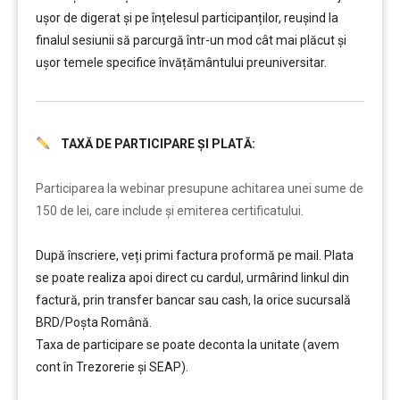
ușor de digerat și pe înțelesul participanților, reușind la
finalul sesiunii să parcurgă într-un mod cât mai plăcut și
ușor temele specifice învățământului preuniversitar.
TAXĂ DE PARTICIPARE ȘI PLATĂ:
………
Participarea la webinar presupune achitarea unei sume de
150 de lei, care include şi emiterea certificatului.
După înscriere, veți primi factura proformă pe mail. Plata
se poate realiza apoi direct cu cardul, urmârind linkul din
factură, prin transfer bancar sau cash, la orice sucursală
BRD/Poșta Română.
Taxa de participare se poate deconta la unitate (avem
cont în Trezorerie și SEAP).