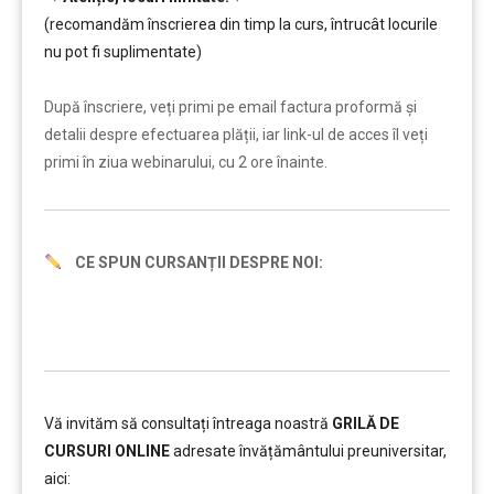
(recomandăm înscrierea din timp la curs, întrucât locurile
nu pot fi suplimentate)
………
După înscriere, veți primi pe email factura proformă și
detalii despre efectuarea plății, iar link-ul de acces îl veți
primi în ziua webinarului, cu 2 ore înainte.
CE SPUN CURSANȚII DESPRE NOI:
Vă invităm să consultați întreaga noastră
GRILĂ DE
CURSURI ONLINE
adresate învățământului preuniversitar,
aici: