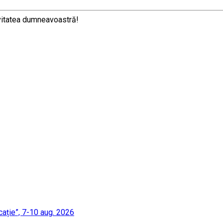
ivitatea dumneavoastră!
cație”, 7-10 aug. 2026