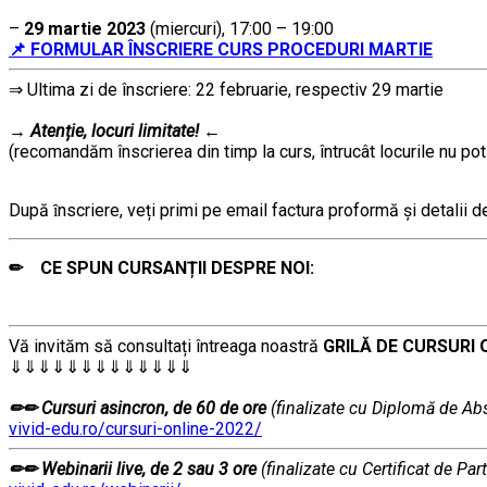
……
–
29 martie 2023
(miercuri), 17:00 – 19:00
📌 FORMULAR ÎNSCRIERE CURS PROCEDURI MARTIE
⇒ Ultima zi de înscriere: 22 februarie, respectiv 29 martie
……….
→
Atenție, lo
curi limitate!
←
(recomandăm înscrierea din timp la curs, întrucât locurile nu pot
………
După ȋnscriere, veți primi pe email factura proformă și detalii des
✏ CE SPUN CURSANȚII DESPRE NOI:
Vă invităm să consultați întreaga noastră
GRILĂ DE CURSURI 
⇓⇓⇓⇓⇓⇓⇓⇓⇓⇓⇓⇓⇓
…………….
✏✏ Cursuri asincron, de 60 de ore
(finalizate cu Diplomă de Abs
vivid-edu.ro/cursuri-online-2022/
✏✏ Webinarii live, de 2 sau 3 ore
(finalizate cu Certificat de Part