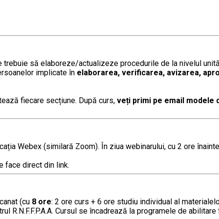
rebuie să elaboreze/actualizeze procedurile de la nivelul unită
persoanelor implicate în
elaborarea, verificarea, avizarea, apr
tează fiecare secțiune. După curs,
veți primi pe email modele 
ația Webex (similară Zoom). În ziua webinarului, cu 2 ore înainte
face direct din link.
scanat (cu
8
ore
: 2 ore curs + 6 ore studiu individual al material
rul R.N.F.F.P.A.A. Cursul se încadrează la programele de abilitare f