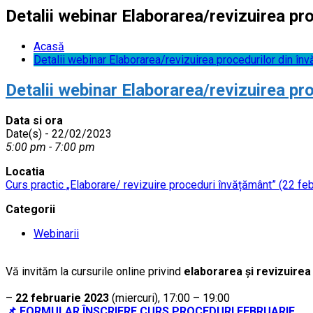
Detalii webinar Elaborarea/revizuirea pr
Acasă
Detalii webinar Elaborarea/revizuirea procedurilor din înv
Detalii webinar Elaborarea/revizuirea pr
Data si ora
Date(s) - 22/02/2023
5:00 pm - 7:00 pm
Locatia
Curs practic „Elaborare/ revizuire proceduri învățământ” (22 feb
Categorii
Webinarii
Vă invităm la cursurile online privind
elaborarea și revizuire
……
–
22 februarie 2023
(miercuri), 17:00 – 19:00
📌 FORMULAR ÎNSCRIERE CURS PROCEDURI FEBRUARIE