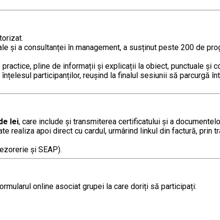
orizat.
nale și a consultanței în management, a susținut peste 200 de pro
ctice, pline de informații și explicații la obiect, punctuale și c
înțelesul participanților, reușind la finalul sesiunii să parcurgă 
de lei
, care include şi transmiterea certificatului și a documentelo
ate realiza apoi direct cu cardul, urmârind linkul din factură, pr
rezorerie și SEAP).
mularul online asociat grupei la care doriți să participați: