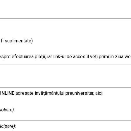
 fi suplimentate)
pre efectuarea plății, iar link-ul de acces îl veți primi în ziua web
ONLINE
adresate învățământului preuniversitar, aici:
olvire):
icipare):