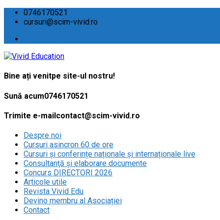
0746170521
cursuri@scim-vivid.ro
Bine ați venit
pe site-ul nostru!
Sună acum
0746170521
Trimite e-mail
contact@scim-vivid.ro
Despre noi
Cursuri asincron 60 de ore
Cursuri și conferințe naționale și internaționale live
Consultanţă și elaborare documente
Concurs DIRECTORI 2026
Articole utile
Revista Vivid Edu
Devino membru al Asociației
Contact