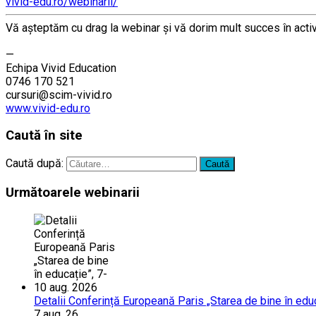
vivid-edu.ro/webinarii/
Vă aşteptăm cu drag la webinar şi vă dorim mult succes în act
……….
—
Echipa Vivid Education
0746 170 521
cursuri@scim-vivid.ro
www.vivid-edu.ro
Caută în site
Caută după:
Următoarele webinarii
Detalii Conferință Europeană Paris „Starea de bine în edu
7 aug. 26