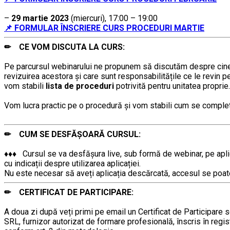
……
–
29 martie 2023
(miercuri), 17:00 – 19:00
📌 FORMULAR ÎNSCRIERE CURS PROCEDURI MARTIE
✏ CE VOM DISCUTA LA CURS:
……….
Pe parcursul webinarului ne propunem să discutăm despre cine t
revizuirea acestora și care sunt responsabilitățile ce le revin 
vom stabili
lista de proceduri
potrivită pentru unitatea proprie.
………
Vom lucra practic pe o procedură și vom stabili cum se comple
……….
✏ CUM SE DESFĂȘOARĂ CURSUL:
……….
♦♦♦ Cursul se va desfășura live, sub formă de webinar, pe aplic
cu indicații despre utilizarea aplicației.
Nu este necesar să aveți aplicația descărcată, accesul se poate 
✏ CERTIFICAT DE PARTICIPARE:
……….
A doua zi după veți primi pe email un Certificat de Participare 
SRL, furnizor autorizat de formare profesională, înscris în regist