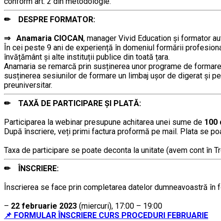
conform art. 2 din metodologie.
✏ DESPRE FORMATOR:
……….
⇒
Anamaria CIOCAN
, manager Vivid Education și formator aut
În cei peste 9 ani de experiență în domeniul formării profesio
învățământ şi alte instituții publice din toată țara.
Anamaria se remarcă prin susținerea unor programe de formare pra
susținerea sesiunilor de formare un limbaj ușor de digerat și pe 
preuniversitar.
✏ TAXĂ DE PARTICIPARE ȘI PLATĂ:
……….
Participarea la webinar presupune achitarea unei sume de
100 
După înscriere, veți primi factura proformă pe mail. Plata se po
……….
Taxa de participare se poate deconta la unitate (avem cont în T
✏ ÎNSCRIERE:
……….
Înscrierea se face prin completarea datelor dumneavoastră în for
……
–
22 februarie 2023
(miercuri), 17:00 – 19:00
📌 FORMULAR ÎNSCRIERE CURS PROCEDURI FEBRUARIE