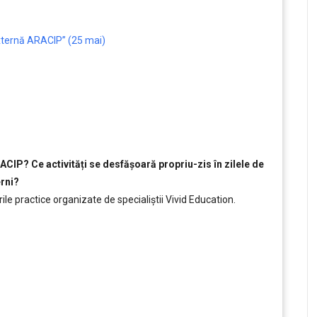
xternă ARACIP” (25 mai)
IP? Ce activități se desfășoară propriu-zis în zilele de
erni?
rile practice organizate de specialiștii Vivid Education.