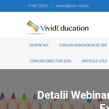
0746170521
cursuri@scim-vivid.ro
DESPRE NOI
CURSURI ASINCRON 60 DE ORE
CONCURS DIRECTORI 2026
ARTICOLE UTILE
Detalii Webin
E