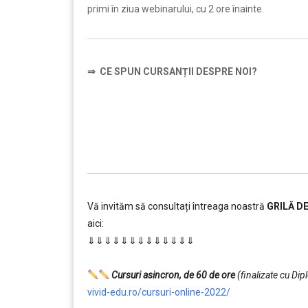
primi în ziua webinarului, cu 2 ore înainte.
⇒
CE SPUN CURSANȚII DESPRE NOI?
…………..
Vă invităm să consultați întreaga noastră
GRILĂ D
aici:
⇓⇓⇓⇓⇓⇓⇓⇓⇓⇓⇓⇓⇓
…………..
Cursuri asincron, de 60 de ore
(finalizate cu Di
vivid-edu.ro/cursuri-online-2022/