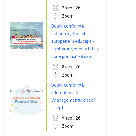
2 sept. 26
Zoom
Detalii conferință
națională „Proiecte
europene în educație -
colaborare, creativitate și
bune practici” - 8 sept.
8 sept. 26
Zoom
Detalii conferință
internațională
„Managementul clasei” -
9 sept.
9 sept. 26
Zoom