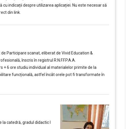
ă cu indicații despre utilizarea aplicației. Nu este necesar să
ect din link.
t de Participare scanat, eliberat de Vivid Education &
ională, înscris în registrul R.N.F.F.P.A.A.
rs + 6 ore studiu individual al materialelor primite de la
itare funcțională, astfel încât orele pot fi transformate în
la catedră, gradul didactic I