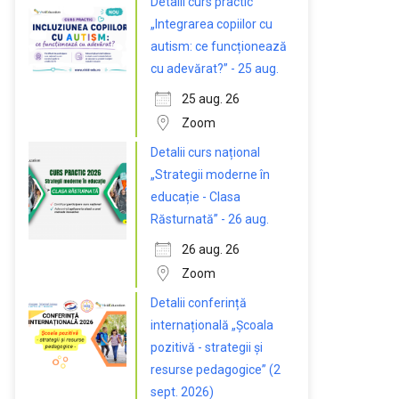
Detalii curs practic
„Integrarea copiilor cu
autism: ce funcționează
cu adevărat?” - 25 aug.
25 aug. 26
Zoom
Detalii curs național
„Strategii moderne în
educație - Clasa
Răsturnată” - 26 aug.
26 aug. 26
Zoom
Detalii conferință
internațională „Școala
pozitivă - strategii și
resurse pedagogice” (2
sept. 2026)