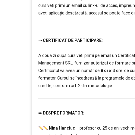
curs veţi primi un email cu link-ul de acces, împreun
aveți aplicația descărcată, accesul se poate face dir
⇒
CERTIFICAT DE PARTICIPARE:
…………..
A doua zi după curs veți primi pe email un Certifica
Management SRL, furnizor autorizat de formare profes
Certificatul va avea un număr de
8 ore
: 3 ore de cu
formator. Cursul se încadrează la programele de abil
credite, conform art. 2 din metodologie.
⇒
DESPRE FORMATOR:
…………..
Nina Hanciuc
– profesor cu 25 de ani vechime 