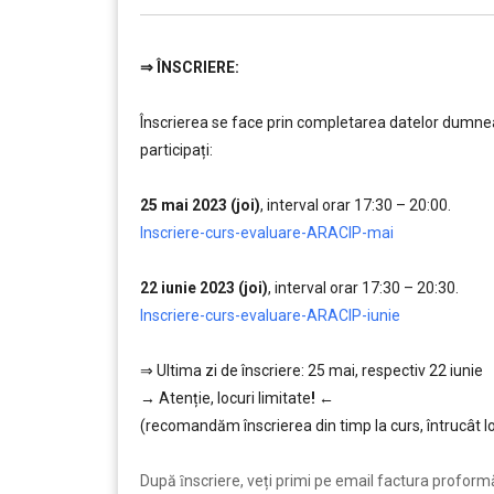
⇒
ÎNSCRIERE:
…………..
Înscrierea se face prin completarea datelor dumneav
participați:
….
25 mai 2023 (joi)
, interval orar 17:30 – 20:00.
,,,,,
Inscriere-curs-evaluare-ARACIP-mai
…..
22 iunie 2023 (joi)
, interval orar 17:30 – 20:30.
,,,,,
Inscriere-curs-evaluare-ARACIP-iunie
…….
…
⇒ Ultima zi de înscriere: 25 mai, respectiv 22 iunie
→
Atenție, lo
curi limitate
!
←
(recomandăm înscrierea din timp la curs, întrucât lo
…………..
După ȋnscriere, veți primi pe email factura proformă ș