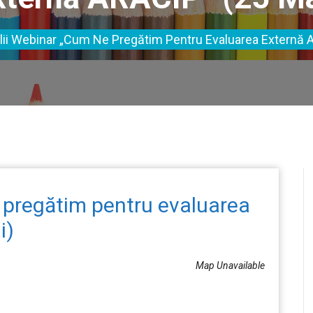
lii Webinar „Cum Ne Pregătim Pentru Evaluarea Externă 
 pregătim pentru evaluarea
i)
Map Unavailable