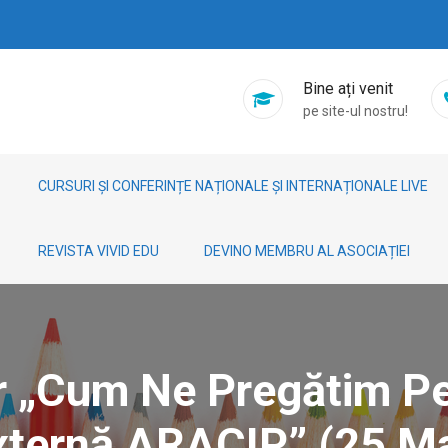
Bine ați venit
pe site-ul nostru!
CURSURI ȘI CONFERINȚE NAȚIONALE ȘI INTERNAȚIONALE LIVE
REVISTA VIVID EDU
DEVINO MEMBRU AL ASOCIAȚIEI
ar „Cum Ne Pregătim Pe
xternă ARACIP” (25 Ma