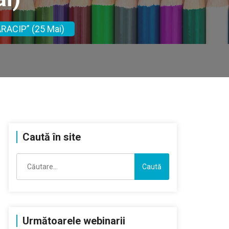
ARACIP” (25 Mai)
Caută în site
Caută
după:
Următoarele webinarii