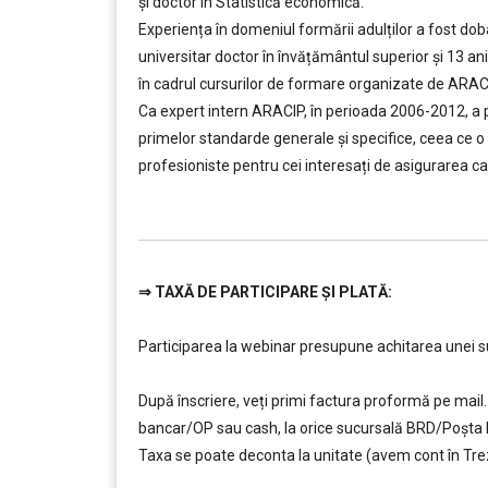
şi doctor în Statistică economică.
Experiența în domeniul formării adulților a fost dobâ
universitar doctor în învățământul superior şi 13 ani
în cadrul cursurilor de formare organizate de ARACI
Ca expert intern ARACIP, în perioada 2006-2012, a p
primelor standarde generale şi specifice, ceea c
profesioniste pentru cei interesați de asigurarea cal
……..
⇒
TAXĂ DE PARTICIPARE ȘI PLATĂ:
…………..
Participarea la webinar presupune achitarea unei sum
…………..
După înscriere, veți primi factura proformă pe mail. 
bancar/OP sau cash, la orice sucursală BRD/Poșt
Taxa se poate deconta la unitate (avem cont în Tre