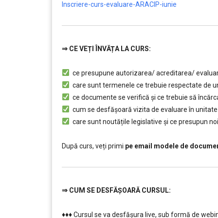
Inscriere-curs-evaluare-ARACIP-iunie
⇒
CE VEȚI ÎNVĂȚA LA CURS:
…………..
ce presupune autorizarea/ acreditarea/ evalua
care sunt termenele ce trebuie respectate de unit
ce documente se verifică și ce trebuie să încăr
cum se desfășoară vizita de evaluare în unitat
care sunt noutățile legislative și ce presupun n
………………………
După curs, veți primi
pe email modele de document
⇒
CUM SE DESFĂȘOARĂ CURSUL:
…………..
♦♦♦ Cursul se va desfășura live, sub formă de webin