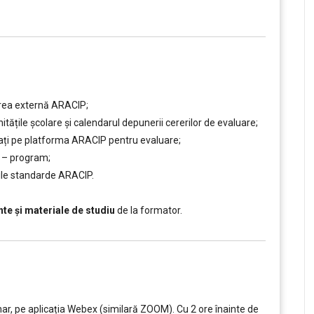
rea externă ARACIP;
ățile școlare și calendarul depunerii cererilor de evaluare;
cați pe platforma ARACIP pentru evaluare;
e – program;
oile standarde ARACIP.
e și materiale de studiu
de la formator.
ar, pe aplicația Webex (similară ZOOM). Cu 2 ore înainte de