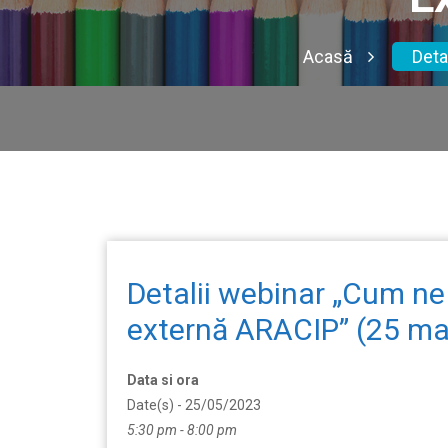
Acasă
Deta
Detalii webinar „Cum ne
externă ARACIP” (25 ma
Data si ora
Date(s) - 25/05/2023
5:30 pm - 8:00 pm