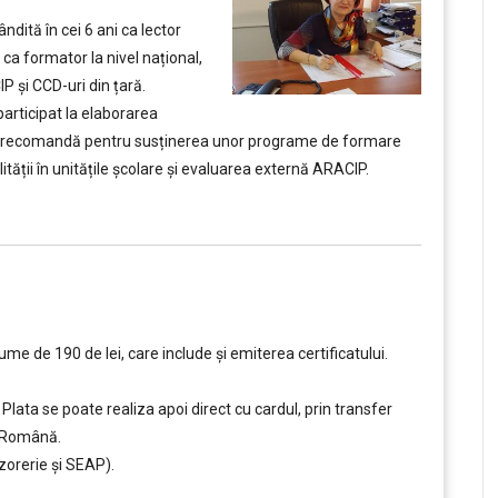
ndită în cei 6 ani ca lector
 ca formator la nivel național,
P şi CCD-uri din țară.
articipat la elaborarea
e o recomandă pentru susținerea unor programe de formare
ității în unitățile școlare și evaluarea externă ARACIP.
e de 190 de lei, care include şi emiterea certificatului.
Plata se poate realiza apoi direct cu cardul, prin transfer
a Română.
zorerie și SEAP).