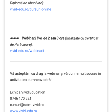
Diplomă de Absolvire):
vivid-edu.ro/cursuri-online
…….
✏✏✏ Webinarii live, de 2 sau 3 ore
(finalizate cu Certificat
de Participare):
vivid-edu.ro/webinarii
Vă aşteptăm cu drag la webinar şi vă dorim mult succes în
activitatea dumneavostră!
—
Echipa Vivid Education
0746 170 521
cursuri@scim-vivid.ro
www.vivid-edu.ro