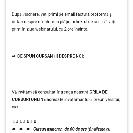
………..
După ȋnscriere, veți primi pe email factura proformă și
detalii despre efectuarea plății, iar link-ul de acces îl veți
primi în ziua webinarului, cu 2 ore înainte.
⇒
CE SPUN CURSANȚII DESPRE NOI:
Vă invităm să consultați întreaga noastră
GRILĂ DE
CURSURI ONLINE
adresate învățământului preuniversitar,
aici:
……….
⇓⇓⇓⇓⇓⇓⇓
✏ ✏ ✏ Cursuri asincron, de 60 de ore
(finalizate cu