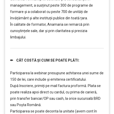
management, a susținut peste 300 de programe de
formare și a colaborat cu peste 700 de unități de
învățământ şi alte instituții publice din toată țara.
În calitate de formator, Anamaria se remarcă prin
cunoștințele sale, dar și prin claritatea și precizia
limbajului.
✏ CÂT COSTĂ ȘI CUM SE POATE PLĂTI:
………..
Participarea la webinar presupune achitarea unei sume de
150 de lei, care include şi emiterea certificatului.
După înscriere, primiți pe mail factura proformă. Plata se
poate realiza apoi direct cu cardul, cu prima de carieră,
prin transfer bancar/OP sau cash, la orice sucursală BRD
sau Poșta Română.
Participarea se poate deconta la unitate (avem cont în