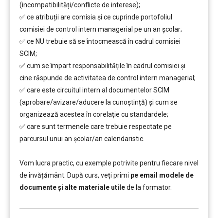
(incompatibilități/conflicte de interese);
✅
ce atribuții are comisia și ce cuprinde portofoliul
comisiei de control intern managerial pe un an școlar;
✅
ce NU trebuie să se întocmească în cadrul comisiei
SCIM;
✅
cum se împart responsabilitățile în cadrul comisiei şi
cine răspunde de activitatea de control intern managerial;
✅
care este circuitul intern al documentelor SCIM
(aprobare/avizare/aducere la cunoştință) și cum se
organizează acestea în corelație cu standardele;
✅
care sunt termenele care trebuie respectate pe
parcursul unui an şcolar/an calendaristic.
………..
Vom lucra practic, cu exemple potrivite pentru fiecare nivel
de învățământ. După curs, veți primi
pe email modele de
documente și alte materiale utile
de la formator.