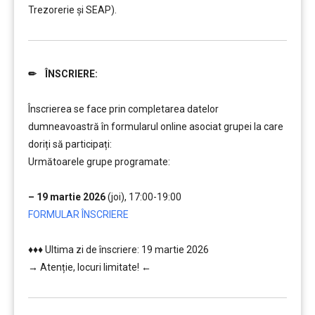
Trezorerie și SEAP).
✏ ÎNSCRIERE:
………..
Înscrierea se face prin completarea datelor
dumneavoastră în formularul online asociat grupei la care
doriți să participați:
Următoarele grupe programate:
….
– 19 martie 2026
(joi), 17:00-19:00
FORMULAR ÎNSCRIERE
…
♦♦♦ Ultima zi de înscriere: 19 martie 2026
→ Atenție, lo
curi limitate! ←