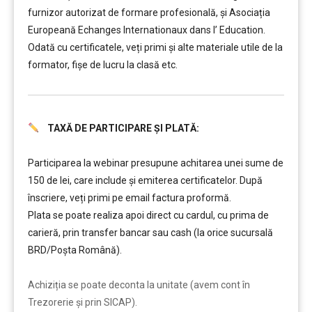
furnizor autorizat de formare profesională, și Asociația
Europeană Echanges Internationaux dans l’ Education.
Odată cu certificatele, veți primi și alte materiale utile de la
formator, fișe de lucru la clasă etc.
TAXĂ DE PARTICIPARE ȘI PLATĂ:
……….
Participarea la webinar presupune achitarea unei sume de
150 de lei, care include şi emiterea certificatelor. După
înscriere, veți primi pe email factura proformă.
Plata se poate realiza apoi direct cu cardul, cu prima de
carieră, prin transfer bancar sau cash (la orice sucursală
BRD/Poșta Română).
……….
Achiziția se poate deconta la unitate (avem cont în
Trezorerie și prin SICAP).