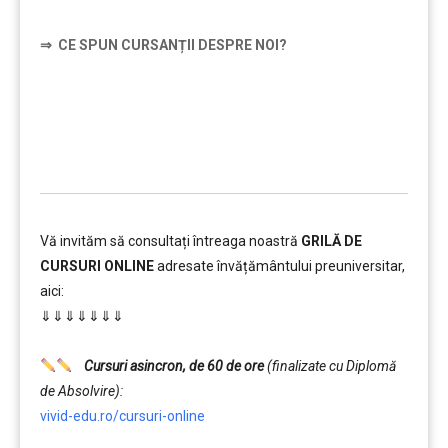
⇒
CE SPUN CURSANȚII DESPRE NOI?
……….
Vă invităm să consultați întreaga noastră
GRILĂ DE
CURSURI ONLINE
adresate învățământului preuniversitar,
aici:
⇓⇓⇓⇓⇓⇓⇓
……….
Cursuri asincron, de 60 de ore
(finalizate cu Diplomă
de Absolvire):
vivid-edu.ro/cursuri-online