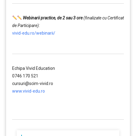
Webinarii practice, de 2 sau 3 ore
(finalizate cu Certificat
de Participare):
vivid-edu.ro/webinarii/
……….
Echipa Vivid Education
0746 170 521
cursuri@scim-vivid.ro
www.vivid-edu.ro
……….