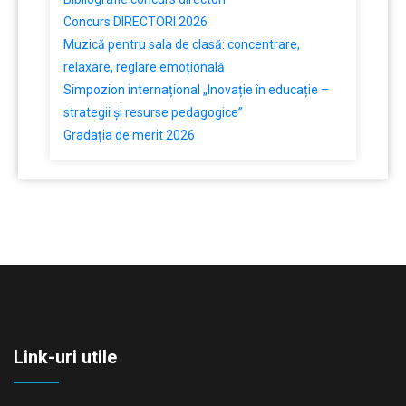
Concurs DIRECTORI 2026
Muzică pentru sala de clasă: concentrare,
relaxare, reglare emoțională
Simpozion internațional „Inovație în educație –
strategii și resurse pedagogice”
Gradația de merit 2026
Link-uri utile