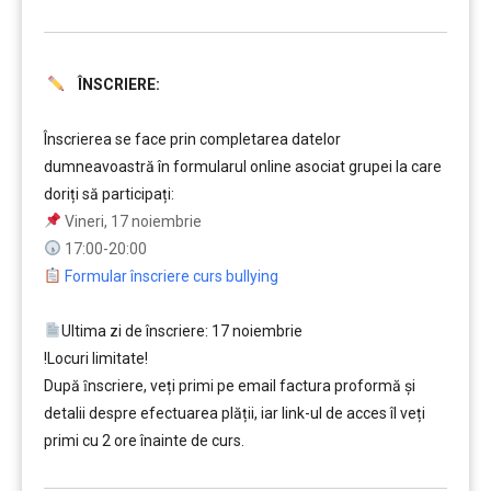
ÎNSCRIERE:
……….
Înscrierea se face prin completarea datelor
dumneavoastră în formularul online asociat grupei la care
doriți să participați:
Vineri, 17 noiembrie
17:00-20:00
Formular înscriere curs bullying
Ultima zi de înscriere: 17 noiembrie
!Locuri limitate!
După ȋnscriere, veți primi pe email factura proformă și
detalii despre efectuarea plății, iar link-ul de acces îl veți
primi cu 2 ore înainte de curs.