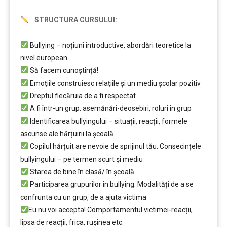
STRUCTURA CURSULUI:
Bullying – noțiuni introductive, abordări teoretice la
nivel european
Să facem cunoștință!
Emoțiile construiesc relațiile și un mediu școlar pozitiv
Dreptul fiecăruia de a fi respectat
A fi într-un grup: asemănări-deosebiri, roluri în grup
Identificarea bullyingului – situații, reacții, formele
ascunse ale hărțuirii la școală
Copilul hărțuit are nevoie de sprijinul tău. Consecințele
bullyingului – pe termen scurt și mediu
Starea de bine în clasă/ în școală
Participarea grupurilor în bullying. Modalități de a se
confrunta cu un grup, de a ajuta victima
Eu nu voi accepta! Comportamentul victimei-reacții,
lipsa de reacții, frica, rușinea etc.