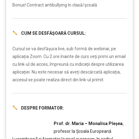
Bonus! Contract antibullying în clasă/școală
CUM SE DESFĂȘOARĂ CURSUL:
……..
Cursul se va desfășura live, sub formă de webinar, pe
aplicația Zoom. Cu 2 ore înainte de curs veţi primi un email
cu link-ul de acces, împreună cu indicații despre utilizarea
aplicației. Nu este necesar să aveți descărcată aplicația,
accesul se poate realiza direct din link-ul primit.
DESPRE FORMATOR:
……….
Prof. dr. Maria – Monalisa Pleșea
,
profesor la Școala Europeană