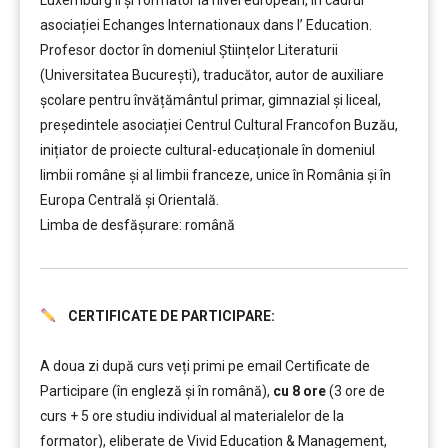
Luxemburg II și formator la nivel european, în cadrul
asociației Echanges Internationaux dans l’ Education.
Profesor doctor în domeniul Științelor Literaturii
(Universitatea București), traducător, autor de auxiliare
școlare pentru învățământul primar, gimnazial și liceal,
președintele asociației Centrul Cultural Francofon Buzău,
inițiator de proiecte cultural-educaționale în domeniul
limbii române și al limbii franceze, unice în România și în
Europa Centrală și Orientală.
Limba de desfășurare: română
CERTIFICATE DE PARTICIPARE:
……….
A doua zi după curs veți primi pe email Certificate de
Participare (în engleză și în română),
cu 8 ore
(3 ore de
curs + 5 ore studiu individual al materialelor de la
formator), eliberate de Vivid Education & Management,