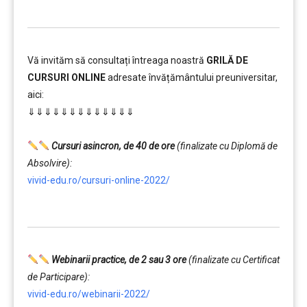
Vă invităm să consultați întreaga noastră
GRILĂ DE
CURSURI ONLINE
adresate învățământului preuniversitar,
aici:
⇓⇓⇓⇓⇓⇓⇓⇓⇓⇓⇓⇓⇓
…………..
Cursuri asincron, de 40 de ore
(finalizate cu Diplomă de
Absolvire):
vivid-edu.ro/cursuri-online-2022/
…………..
Webinarii practice, de 2 sau 3 ore
(finalizate cu Certificat
de Participare):
vivid-edu.ro/webinarii-2022/