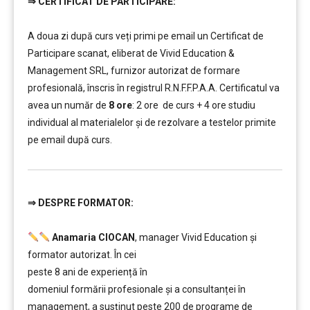
⇒
CERTIFICAT DE PARTICIPARE:
…………..
A doua zi după curs veți primi pe email un Certificat de
Participare scanat, eliberat de Vivid Education &
Management SRL, furnizor autorizat de formare
profesională, înscris în registrul R.N.F.F.P.A.A. Certificatul va
avea un număr de
8 ore
: 2 ore de curs + 4 ore studiu
individual al materialelor și de rezolvare a testelor primite
pe email după curs.
⇒
DESPRE FORMATOR:
…..
Anamaria CIOCAN
, manager Vivid Education și
formator autorizat.
În cei
peste 8 ani de experiență în
domeniul formării profesionale și a consultanței în
management, a susținut peste 200 de programe de