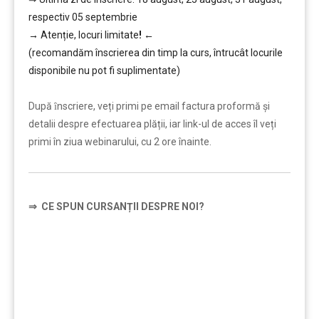
respectiv 05 septembrie
→
Atenție, lo
curi limitate
!
←
(recomandăm înscrierea din timp la curs, întrucât locurile
disponibile nu pot fi suplimentate)
…………..
După ȋnscriere, veți primi pe email factura proformă și
detalii despre efectuarea plății, iar link-ul de acces îl veți
primi în ziua webinarului, cu 2 ore înainte.
⇒
CE SPUN CURSANȚII DESPRE NOI?
…………..