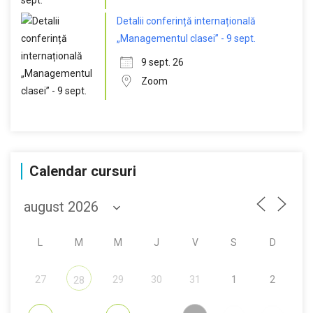
Detalii conferință internațională
„Managementul clasei” - 9 sept.
9 sept. 26
Zoom
Calendar cursuri
L
M
M
J
V
S
D
27
29
30
31
1
2
28