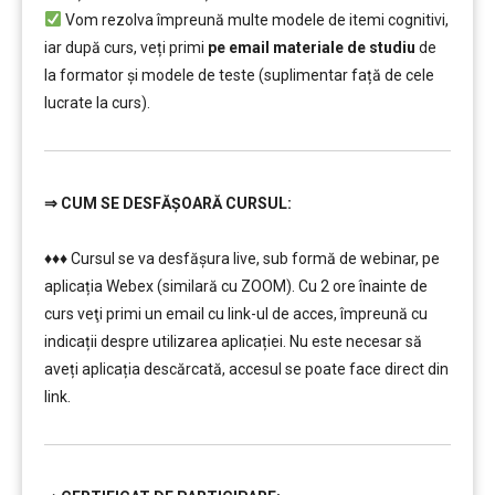
Vom rezolva împreună multe modele de itemi cognitivi,
iar după curs, veți primi
pe email materiale de studiu
de
la formator și modele de teste (suplimentar față de cele
lucrate la curs).
⇒
CUM SE DESFĂȘOARĂ CURSUL:
…………..
♦♦♦ Cursul se va desfășura live, sub formă de webinar, pe
aplicația Webex (similară cu ZOOM). Cu 2 ore înainte de
curs veţi primi un email cu link-ul de acces, împreună cu
indicații despre utilizarea aplicației. Nu este necesar să
aveți aplicația descărcată, accesul se poate face direct din
link.