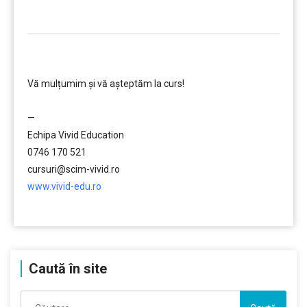
…………..
………….
Vă mulțumim și vă aşteptăm la curs!
…………..
—
Echipa Vivid Education
0746 170 521
cursuri@scim-vivid.ro
www.vivid-edu.ro
…………..
Caută în site
Caută