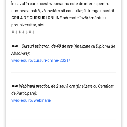
În cazul în care acest webinar nu este de interes pentru
dumneavoastră, vă invităm să consultați întreaga noastră
GRILĂ DE CURSURI ONLINE
adresate învățământului
preuniversitar, aici:
⇓⇓⇓⇓⇓⇓⇓
……….
✏✏
Cursuri asincron, de 40 de ore
(finalizate cu Diplomă de
Absolvire):
vivid-edu.ro/cursuri-online-2021/
✏✏
Webinarii practice, de 2 sau 3 ore
(finalizate cu Certificat
de Participare):
vivid-edu.ro/webinarii/
……….