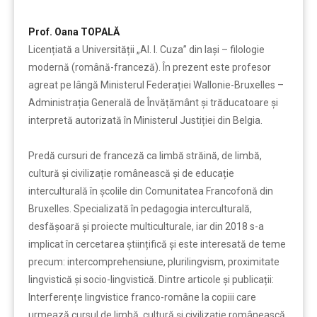
……….
Prof. Oana TOPALĂ
Licențiată a Universității „Al. I. Cuza” din Iași – filologie
modernă (română-franceză). În prezent este profesor
agreat pe lângă Ministerul Federației Wallonie-Bruxelles –
Administrația Generală de Învățământ și trăducatoare și
interpretă autorizată în Ministerul Justiției din Belgia.
Predă cursuri de franceză ca limbă străină, de limbă,
cultură și civilizație românească și de educație
interculturală în școlile din Comunitatea Francofonă din
Bruxelles. Specializată în pedagogia interculturală,
desfășoară și proiecte multiculturale, iar din 2018 s-a
implicat în cercetarea științifică și este interesată de teme
precum: intercomprehensiune, plurilingvism, proximitate
lingvistică și socio-lingvistică. Dintre articole și publicații:
Interferențe lingvistice franco-române la copiii care
urmează cursul de limbă, cultură și civilizație românească