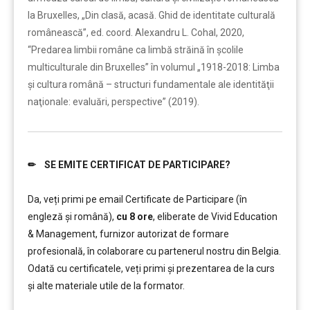
la Bruxelles, „Din clasă, acasă. Ghid de identitate culturală
românească”, ed. coord. Alexandru L. Cohal, 2020,
“Predarea limbii române ca limbă străină în școlile
multiculturale din Bruxelles” în volumul „1918-2018: Limba
şi cultura română – structuri fundamentale ale identităţii
naţionale: evaluări, perspective” (2019).
✏ SE EMITE CERTIFICAT DE PARTICIPARE?
……….
Da, veți primi pe email Certificate de Participare (în
engleză și română),
cu 8 ore
, eliberate de Vivid Education
& Management, furnizor autorizat de formare
profesională, în colaborare cu partenerul nostru din Belgia.
Odată cu certificatele, veți primi și prezentarea de la curs
și alte materiale utile de la formator.