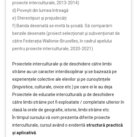
proiecte interculturale, 2013-2014)
d) Povești din lumea întreagă
e) Stereotipuri și prejudecăți
f) Banda desenată se invită la școală. Să comparăm
benzile desenate (proiect selecționat și subvenționat de
către Federația Wallonie-Bruxelles, în cadrul apelului
pentru proiecte interculturale, 2020-2021)
……….
Proiectele interculturale și de deschidere către limbi
străine au un caracter interdisciplinar și se bazează pe
experiențele colective ale elevilor și pe cunoștințele
(lingvistice, culturale, civice etc.) pe care ei le au deja.
Proiectele de educatie interculturală și de deschidere
către limbi străine pot fi exploatate / completate ulterior în
clasă la orele de geografie, istorie, limbi străine etc.
În timpul cursului vă vom prezenta diferite proiecte
interculturale, cursul având o evidentă
structură practică
și aplicativă
.