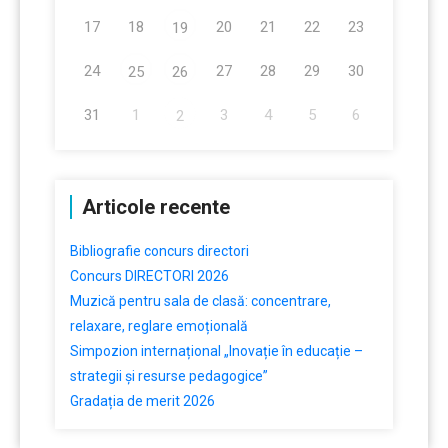
17
18
20
21
22
23
19
24
27
28
29
30
25
26
31
1
3
4
5
6
2
Articole recente
Bibliografie concurs directori
Concurs DIRECTORI 2026
Muzică pentru sala de clasă: concentrare,
relaxare, reglare emoțională
Simpozion internațional „Inovație în educație –
strategii și resurse pedagogice”
Gradația de merit 2026