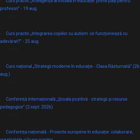
Curs practic „Inteligența artificială în educație: primii pași pentru
profesori” - 19 aug.
online
Curs practic „Integrarea copiilor cu autism: ce funcționează cu
adevărat?” - 25 aug.
online
Curs național „Strategii moderne în educație - Clasa Răsturnată” (26
aug.)
online
Conferință internațională „Școala pozitivă - strategii și resurse
pedagogice” (2 sept. 2026)
Online
Conferința națională - Proiecte europene în educație: colaborare,
creativitate și bune practici