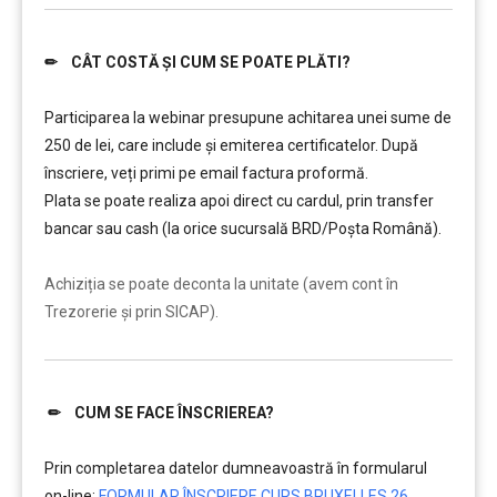
✏ CÂT COSTĂ ȘI CUM SE POATE PLĂTI?
……….
Participarea la webinar presupune achitarea unei sume de
250 de lei, care include şi emiterea certificatelor. După
înscriere, veți primi pe email factura proformă.
Plata se poate realiza apoi direct cu cardul, prin transfer
bancar sau cash (la orice sucursală BRD/Poșta Română).
……….
Achiziția se poate deconta la unitate (avem cont în
Trezorerie și prin SICAP).
✏ CUM SE FACE ÎNSCRIEREA?
……….
Prin completarea datelor dumneavoastră în formularul
on-line:
FORMULAR ÎNSCRIERE CURS BRUXELLES 26