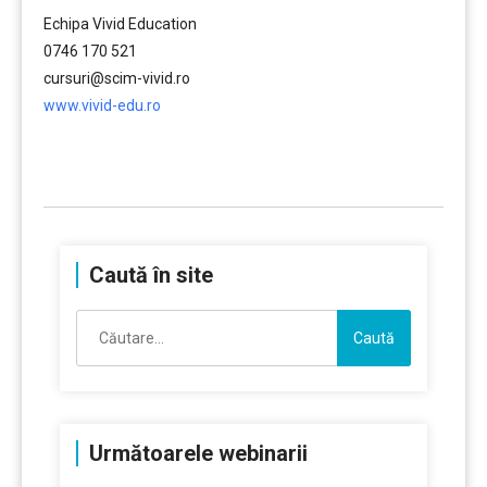
Echipa Vivid Education
0746 170 521
cursuri@scim-vivid.ro
www.vivid-edu.ro
……….
Caută în site
Caută
după:
Următoarele webinarii