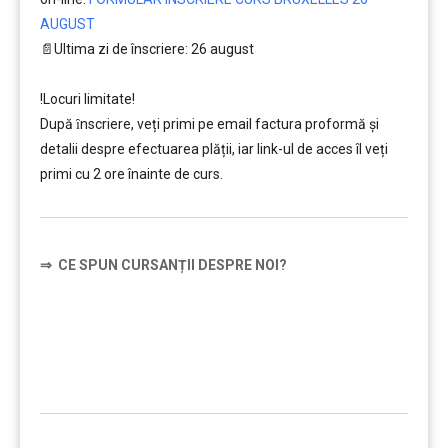
AUGUST
📄Ultima zi de înscriere: 26 august
……….
!Locuri limitate!
După ȋnscriere, veți primi pe email factura proformă și
detalii despre efectuarea plății, iar link-ul de acces îl veți
primi cu 2 ore înainte de curs.
⇒
CE SPUN CURSANȚII DESPRE NOI?
……….