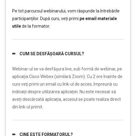
………..
Pe tot parcursul webinarului, vom răspunde la întrebările
participanților. După curs, veți primi
pe email materiale
utile
de la formator.
✏ CUM SE DESFĂȘOARĂ CURSUL?
……..
Webinar-ul se va desfășura live, sub formă de webinar, pe
aplicația Cisco Webex (similară Zoom). Cu 2 ore înainte de
curs veţi primi un email cu link-ul de acces, împreună cu
indicații despre utilizarea aplicației. Nu este necesar să
aveți descărcată aplicația, accesul se poate realiza direct
din link-ul primit.
✏ CINE ESTE FORMATORUL?