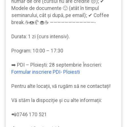
număr de ore (cursul nu are credite 😔); ✔
Modele de documente 🙂 (atât în timpul
seminarului, cât şi după, pe email); ✔ Coffee
break.☕🍩🥐🧁☕ ————————————-
Durata: 1 zi (curs intensiv).
Program: 10:00 – 17:30
➡️ PDI – Ploiești: 28 septembrie Înscrieri:
Formular inscriere PDI- Ploiesti
Pentru alte locații, vă rugăm să ne contactați!
Vă stăm la dispoziție şi cu alte informații:
📲0746 170 521