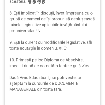
acesteia. 🏘🏠🏘🏠
8. Eşti implicat în discuții, înveţi împreună cu o
grupă de oameni ce îşi propun să desluşească
tainele legislative aplicabile învățământului
preuniversitar. 🔍
9. Eşti la curent cu modificările legislative, afli
toate noutățile în domeniu. 📃📑
10. Primeşti pe loc Diploma de Absolvire,
imediat după ce corectăm testele grilă.✔📜
Dacă Vivid Education ţi se potrivește, te
aşteptăm la cursurile de DOCUMENTE
MANAGERIALE din toată ţara.