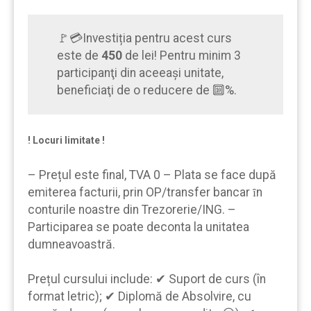
🚩💳Investiția pentru acest curs
este de
450
de lei! Pentru minim 3
participanţi din aceeaşi unitate,
beneficiaţi de o reducere de 🔟%.
! Locuri limitate !
– Prețul este final, TVA 0 – Plata se face după
emiterea facturii, prin OP/transfer bancar ȋn
conturile noastre din Trezorerie/ING. –
Participarea se poate deconta la unitatea
dumneavoastră.
Prețul cursului include: ✔ Suport de curs (în
format letric); ✔ Diplomă de Absolvire, cu