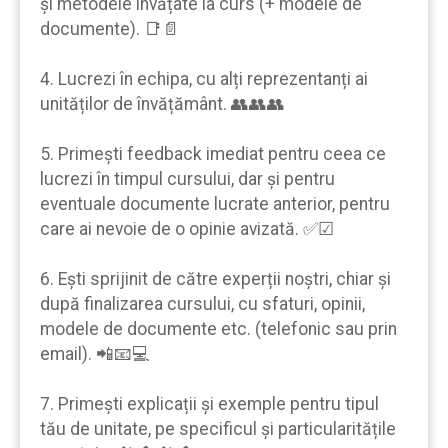
şi metodele învățate la curs (+ modele de
documente). 📑📄
4. Lucrezi în echipa, cu alți reprezentanți ai
unităților de învățământ. 👥👥👥
5. Primeşti feedback imediat pentru ceea ce
lucrezi în timpul cursului, dar şi pentru
eventuale documente lucrate anterior, pentru
care ai nevoie de o opinie avizată. ✅☑
6. Eşti sprijinit de către experții noştri, chiar şi
după finalizarea cursului, cu sfaturi, opinii,
modele de documente etc. (telefonic sau prin
email). 📲📧💻
7. Primeşti explicații şi exemple pentru tipul
tău de unitate, pe specificul şi particularitățile