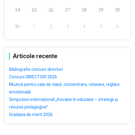
24
27
28
29
30
25
26
31
1
3
4
5
6
2
Articole recente
Bibliografie concurs directori
Concurs DIRECTORI 2026
Muzică pentru sala de clasă: concentrare, relaxare, reglare
emoțională
Simpozion internațional „Inovație în educație – strategii și
resurse pedagogice”
Gradația de merit 2026