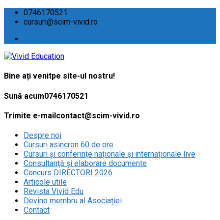
0746170521
cursuri@scim-vivid.ro
Bine ați venit
pe site-ul nostru!
Sună acum
0746170521
Trimite e-mail
contact@scim-vivid.ro
Despre noi
Cursuri asincron 60 de ore
Cursuri și conferințe naționale și internaționale live
Consultanţă și elaborare documente
Concurs DIRECTORI 2026
Articole utile
Revista Vivid Edu
Devino membru al Asociației
Contact