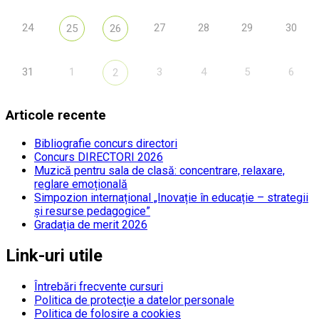
24
27
28
29
30
25
26
31
1
3
4
5
6
2
Articole recente
Bibliografie concurs directori
Concurs DIRECTORI 2026
Muzică pentru sala de clasă: concentrare, relaxare,
reglare emoțională
Simpozion internațional „Inovație în educație – strategii
și resurse pedagogice”
Gradația de merit 2026
Link-uri utile
Întrebări frecvente cursuri
Politica de protecţie a datelor personale
Politica de folosire a cookies