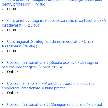
pentru profesori” - 19 aug.
online
Curs practic „Integrarea copiilor cu autism: ce funcționează
cu adevărat?” - 25 aug.
online
Curs național „Strategii moderne în educație - Clasa
Răsturnată” (26 aug.)
online
Conferință internațională „Școala pozitivă - strategii și
resurse pedagogice” (2 sept. 2026)
Online
Conferința națională - Proiecte europene în educație:
colaborare, creativitate și bune practici
Online
Conferință internațională „Managementul clasei” - 9 sept.