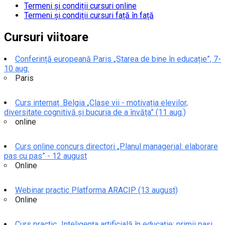
Termeni și condiții cursuri online
Termeni și condiții cursuri față în față
Cursuri viitoare
Conferință europeană Paris „Starea de bine în educație”, 7-
10 aug.
Paris
Curs internaț. Belgia „Clase vii - motivația elevilor,
diversitate cognitivă și bucuria de a învăța” (11 aug.)
online
Curs online concurs directori „Planul managerial: elaborare
pas cu pas” - 12 august
Online
Webinar practic Platforma ARACIP (13 august)
Online
Curs practic „Inteligența artificială în educație: primii pași