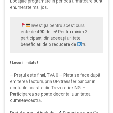
Locaţiile programate in perioda următoare sunt
enumerate mai jos.
Investiția pentru acest curs
este de
490
de lei! Pentru minim 3
participanţi din aceeaşi unitate,
beneficiaţi de o reducere de
%.
! Locuri limitate !
– Prețul este final, TVA 0 – Plata se face după
emiterea facturii, prin OP/transfer bancar ȋn
conturile noastre din Trezorerie/ING. –
Participarea se poate deconta la unitatea
dumneavoastră.
Prețul cursului include:
Suport de curs (în