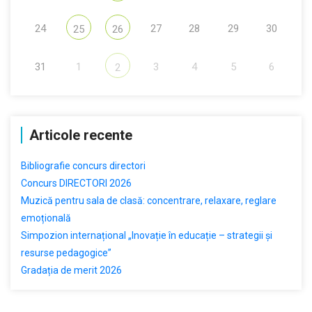
24
27
28
29
30
25
26
31
1
3
4
5
6
2
Articole recente
Bibliografie concurs directori
Concurs DIRECTORI 2026
Muzică pentru sala de clasă: concentrare, relaxare, reglare
emoțională
Simpozion internațional „Inovație în educație – strategii și
resurse pedagogice”
Gradația de merit 2026