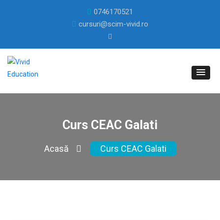
0746170521
cursuri@scim-vivid.ro
Curs CEAC Galati
Acasă
Curs CEAC Galati