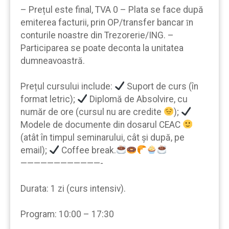
– Prețul este final, TVA 0 – Plata se face după
emiterea facturii, prin OP/transfer bancar ȋn
conturile noastre din Trezorerie/ING. –
Participarea se poate deconta la unitatea
dumneavoastră.
Prețul cursului include:
Suport de curs (în
format letric);
Diplomă de Absolvire, cu
număr de ore (cursul nu are credite
);
Modele de documente din dosarul CEAC
(atât în timpul seminarului, cât şi după, pe
email);
Coffee break.
————————————-
Durata: 1 zi (curs intensiv).
Program: 10:00 – 17:30