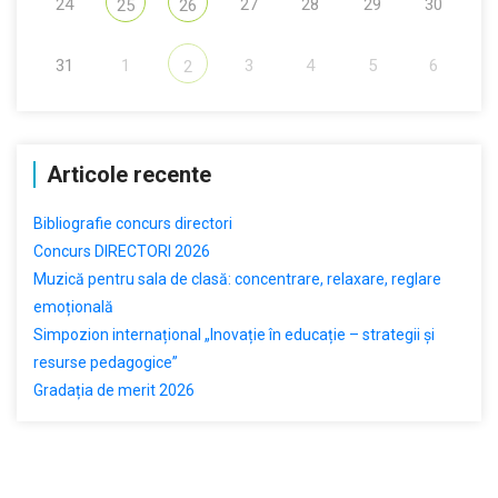
24
27
28
29
30
25
26
31
1
3
4
5
6
2
Articole recente
Bibliografie concurs directori
Concurs DIRECTORI 2026
Muzică pentru sala de clasă: concentrare, relaxare, reglare
emoțională
Simpozion internațional „Inovație în educație – strategii și
resurse pedagogice”
Gradația de merit 2026