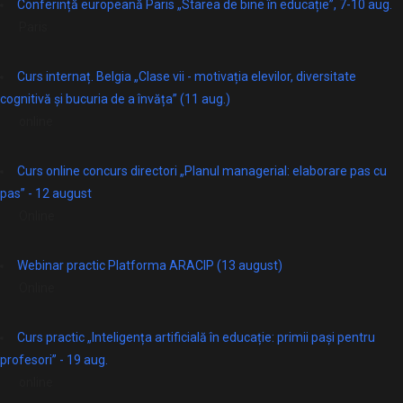
Conferință europeană Paris „Starea de bine în educație”, 7-10 aug.
Paris
Curs internaț. Belgia „Clase vii - motivația elevilor, diversitate
cognitivă și bucuria de a învăța” (11 aug.)
online
Curs online concurs directori „Planul managerial: elaborare pas cu
pas” - 12 august
Online
Webinar practic Platforma ARACIP (13 august)
Online
Curs practic „Inteligența artificială în educație: primii pași pentru
profesori” - 19 aug.
online