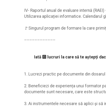
IV- Raportul anual de evaluare internă (RAEI)
Utilizarea aplicației informatice. Calendarul 
🚩Singurul program de formare la care primiți s
————————————
Iată 🔟 lucruri la care să te aştepți dac
1. Lucrezi practic pe documente din dosaru
2. Beneficiezi de experiența unui formator pa
documente sunt necesare, care este structura 
3. Ai instrumentele necesare să aplici şi să i