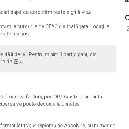
mediat după ce corectăm testele grilă.✔📜
C
ptăm la cursurile de CEAC din toată ţara. Locaţiile
rate mai jos.
de
490
de lei! Pentru minim 3 participanţi din
ere de 🔟%.
pă emiterea facturii, prin OP/transfer bancar ȋn
iciparea se poate deconta la unitatea
n format letric); ✔ Diplomă de Absolvire, cu număr de