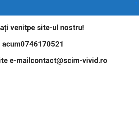
ați venit
pe site-ul nostru!
 acum
0746170521
ite e-mail
contact@scim-vivid.ro