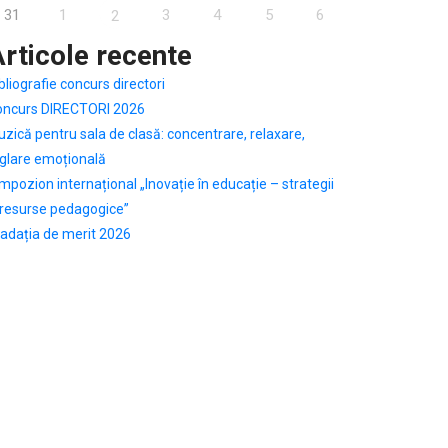
31
1
3
4
5
6
2
rticole recente
bliografie concurs directori
oncurs DIRECTORI 2026
zică pentru sala de clasă: concentrare, relaxare,
glare emoțională
mpozion internațional „Inovație în educație – strategii
 resurse pedagogice”
adația de merit 2026