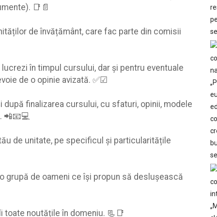
umente). 📑📄
unităților de învățământ, care fac parte din comisii
ucrezi în timpul cursului, dar şi pentru eventuale
evoie de o opinie avizată. ✅☑
 şi după finalizarea cursului, cu sfaturi, opinii, modele
. 📲📧💻
ău de unitate, pe specificul şi particularitățile
 cu o grupă de oameni ce îşi propun să desluşească
fli toate noutățile în domeniu. 📃📑