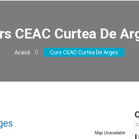
rs CEAC Curtea De Ar
Acasă
Curs CEAC Curtea De Arges
C
ges
C
du
Map Unavailable
U