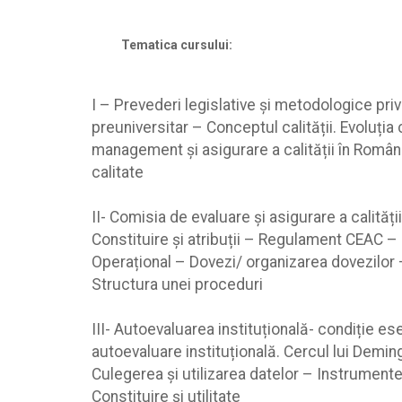
Tematica cursului:
I – Prevederi legislative și metodologice privi
preuniversitar – Conceptul calității. Evoluția
management și asigurare a calității în Româ
calitate
II- Comisia de evaluare și asigurare a calității
Constituire și atribuții – Regulament CEAC – P
Operațional – Dovezi/ organizarea dovezilor 
Structura unei proceduri
III- Autoevaluarea instituțională- condiție ese
autoevaluare instituțională. Cercul lui Deming
Culegerea și utilizarea datelor – Instrument
Constituire și utilitate