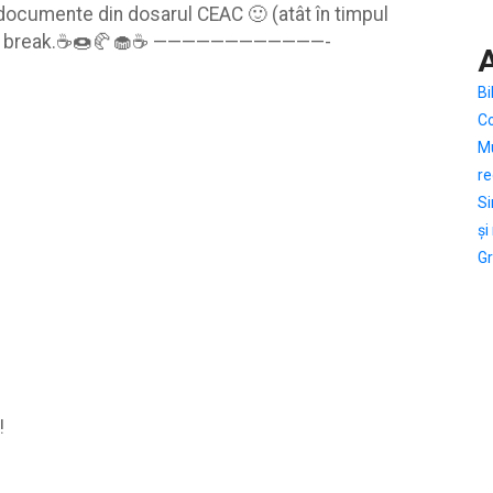
documente din dosarul CEAC 🙂 (atât în timpul
Coffee break.☕🍩🥐🧁☕ ————————————-
A
Bi
C
Mu
re
Si
și
Gr
!