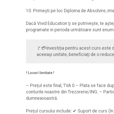
10. Primeşti pe loc Diploma de Absolvire, i
Dacă Vivid Education ţi se potrivește, te aşte
programate in perioda următoare sunt enume
🚩💳Investiția pentru acest curs este 
aceeaşi unitate, beneficiaţi de o reduc
! Locuri limitate !
– Prețul este final, TVA 0 – Plata se face du
conturile noastre din Trezorerie/ING. – Part
dumneavoastră.
Prețul cursului include: ✔ Suport de curs (î