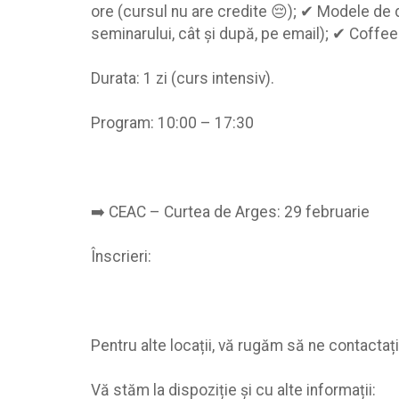
ore (cursul nu are credite 😔); ✔ Modele de 
seminarului, cât şi după, pe email); ✔ 
Durata: 1 zi (curs intensiv).
Program: 10:00 – 17:30
➡️ CEAC – Curtea de Arges: 29 februarie
Înscrieri:
Pentru alte locații, vă rugăm să ne contactați
Vă stăm la dispoziție şi cu alte informații: