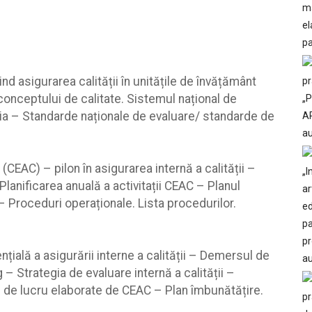
nd asigurarea calității în unitățile de învățământ
 conceptului de calitate. Sistemul național de
nia – Standarde naționale de evaluare/ standarde de
 (CEAC) – pilon în asigurarea internă a calității –
lanificarea anuală a activitații CEAC – Planul
– Proceduri operaționale. Lista procedurilor.
nțială a asigurării interne a calității – Demersul de
 – Strategia de evaluare internă a calității –
e de lucru elaborate de CEAC – Plan îmbunătățire.