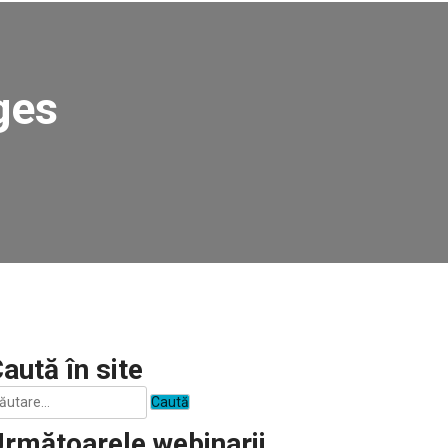
ges
aută în site
aută
pă:
rmătoarele webinarii