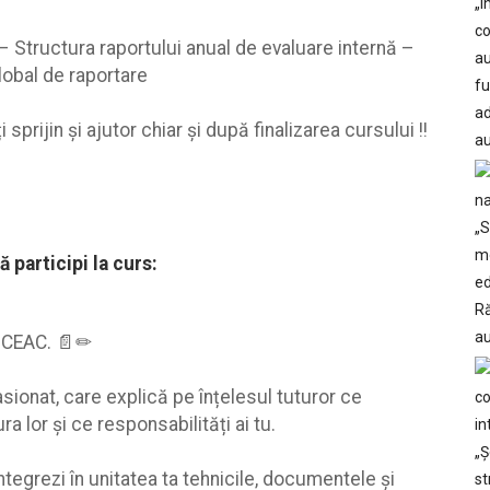
 – Structura raportului anual de evaluare internă –
global de raportare
prijin şi ajutor chiar şi după finalizarea cursului !!
ă participi la curs:
l CEAC. 📄✏
sionat, care explică pe înțelesul tuturor ce
lor şi ce responsabilități ai tu.
ntegrezi în unitatea ta tehnicile, documentele şi