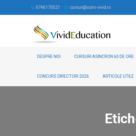
0746170521
cursuri@scim-vivid.ro
DESPRE NOI
CURSURI ASINCRON 60 DE ORE
CONCURS DIRECTORI 2026
ARTICOLE UTILE
Etic