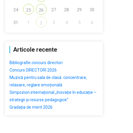
24
27
28
29
30
25
26
31
1
3
4
5
6
2
Articole recente
Bibliografie concurs directori
Concurs DIRECTORI 2026
Muzică pentru sala de clasă: concentrare,
relaxare, reglare emoțională
Simpozion internațional „Inovație în educație –
strategii și resurse pedagogice”
Gradația de merit 2026