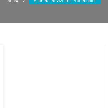
Acasă
Etichetă:
Revizuirea Procedurilor