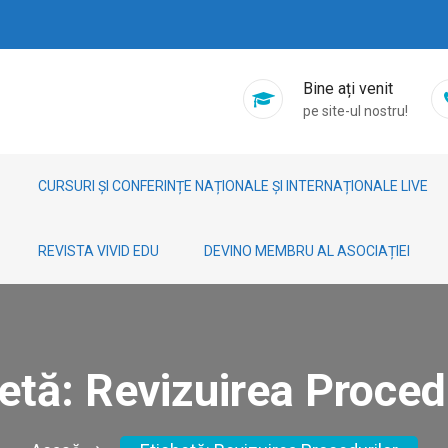
Bine ați venit
pe site-ul nostru!
CURSURI ȘI CONFERINȚE NAȚIONALE ȘI INTERNAȚIONALE LIVE
REVISTA VIVID EDU
DEVINO MEMBRU AL ASOCIAȚIEI
hetă:
Revizuirea Proced