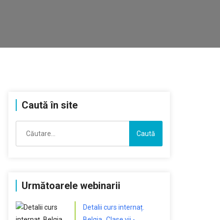
Caută în site
Caută
după:
Următoarele webinarii
Detalii curs internaț.
Belgia „Clase vii -