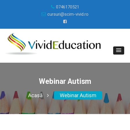
0746170521
cursuri@scim-vivid.ro
Webinar Autism
Acasă
Webinar Autism