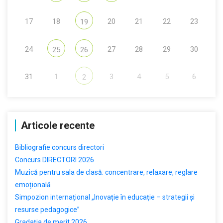
17
18
20
21
22
23
19
24
27
28
29
30
25
26
31
1
3
4
5
6
2
Articole recente
Bibliografie concurs directori
Concurs DIRECTORI 2026
Muzică pentru sala de clasă: concentrare, relaxare, reglare
emoțională
Simpozion internațional „Inovație în educație – strategii și
resurse pedagogice”
Gradația de merit 2026