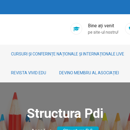
Bine ați venit
pe site-ul nostru!
CURSURI ȘI CONFERINȚE NAȚIONALE ȘI INTERNAȚIONALE LIVE
REVISTA VIVID EDU
DEVINO MEMBRU AL ASOCIAȚIEI
Structura Pdi