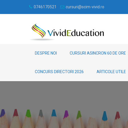
0746170521
cursuri@scim-vivid.ro
DESPRE NOI
CURSURI ASINCRON 60 DE ORE
CONCURS DIRECTORI 2026
ARTICOLE UTILE