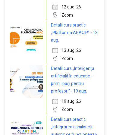
12 aug. 26
Zoom
Detalii curs practic
„Platforma ARACIP” - 13
aug.
13 aug. 26
Zoom
Detalii curs „Inteligența
artificială în educație -
primii pași pentru
profesori” - 19 aug.
19 aug. 26
Zoom
Detalii curs practic
„Integrarea copiilor cu
autism: ce funcționează