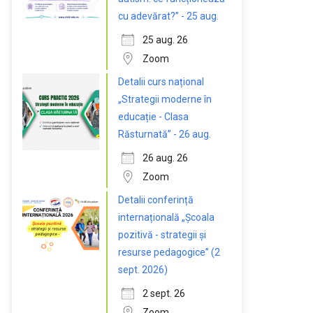
cu adevărat?” - 25 aug.
25 aug. 26
Zoom
Detalii curs național
„Strategii moderne în
educație - Clasa
Răsturnată” - 26 aug.
26 aug. 26
Zoom
Detalii conferință
internațională „Școala
pozitivă - strategii și
resurse pedagogice” (2
sept. 2026)
2 sept. 26
Zoom