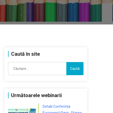
Caută în site
Caută
după:
Următoarele webinarii
Detalii Conferință
Europeană Paris „Starea