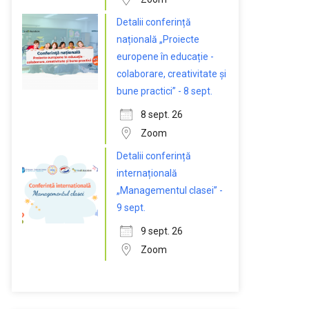
Detalii conferință
națională „Proiecte
europene în educație -
colaborare, creativitate și
bune practici” - 8 sept.
8 sept. 26
Zoom
Detalii conferință
internațională
„Managementul clasei” -
9 sept.
9 sept. 26
Zoom