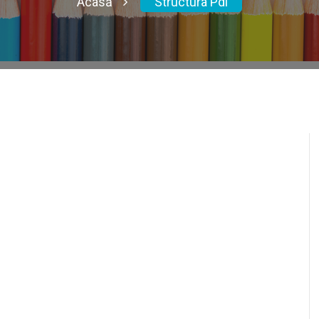
Acasă
Structura Pdi