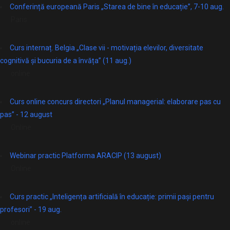
Conferință europeană Paris „Starea de bine în educație”, 7-10 aug.
Paris
Curs internaț. Belgia „Clase vii - motivația elevilor, diversitate
cognitivă și bucuria de a învăța” (11 aug.)
online
Curs online concurs directori „Planul managerial: elaborare pas cu
pas” - 12 august
Online
Webinar practic Platforma ARACIP (13 august)
Online
Curs practic „Inteligența artificială în educație: primii pași pentru
profesori” - 19 aug.
online