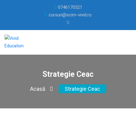
0746170521
cursuri@scim-vivid.ro
Strategie Ceac
Acasă
Strategie Ceac