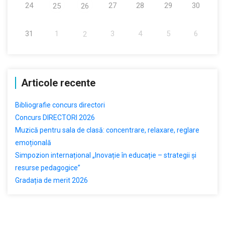
24
27
28
29
30
25
26
31
1
3
4
5
6
2
Articole recente
Bibliografie concurs directori
Concurs DIRECTORI 2026
Muzică pentru sala de clasă: concentrare, relaxare, reglare
emoțională
Simpozion internațional „Inovație în educație – strategii și
resurse pedagogice”
Gradația de merit 2026