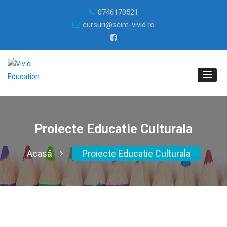
0746170521
cursuri@scim-vivid.ro
Proiecte Educatie Culturala
Acasă
Proiecte Educatie Culturala