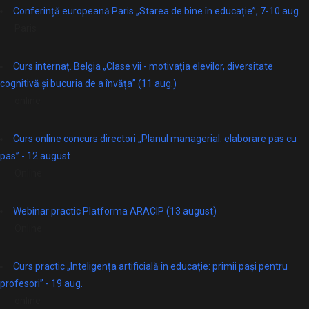
Conferință europeană Paris „Starea de bine în educație”, 7-10 aug.
Paris
Curs internaț. Belgia „Clase vii - motivația elevilor, diversitate
cognitivă și bucuria de a învăța” (11 aug.)
online
Curs online concurs directori „Planul managerial: elaborare pas cu
pas” - 12 august
Online
Webinar practic Platforma ARACIP (13 august)
Online
Curs practic „Inteligența artificială în educație: primii pași pentru
profesori” - 19 aug.
online