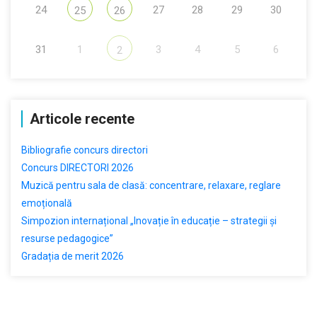
24
27
28
29
30
25
26
31
1
3
4
5
6
2
Articole recente
Bibliografie concurs directori
Concurs DIRECTORI 2026
Muzică pentru sala de clasă: concentrare, relaxare, reglare
emoțională
Simpozion internațional „Inovație în educație – strategii și
resurse pedagogice”
Gradația de merit 2026